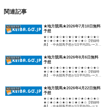
関連記事
★地方競馬★2026年7月10日無料
地方競馬予想
予想
★☆★☆★☆★☆★☆★☆★☆★☆★☆
★☆★☆★☆★☆★☆★☆★☆【登録特
典】・中央競馬予想が1日平均20レース無
料提供(無制限)・ばんえいを除く地方競馬
の予想を新馬戦以外全レース無料提供(無
制限)・【夢の馬券生活予想】ご提供レー
★地方競馬★2026年8月6日無料
地方競馬予想
スの中から、...
予想
★☆★☆★☆★☆★☆★☆★☆★☆★☆
★☆★☆★☆★☆★☆★☆★☆【登録特
典】・中央競馬予想が1日平均20レース無
料提供(無制限)・ばんえいを除く地方競馬
の予想を新馬戦以外全レース無料提供(無
制限)・【夢の馬券生活予想】ご提供レー
★地方競馬★2026年4月22日無料
地方競馬予想
スの中から、...
予想
★☆★☆★☆★☆★☆★☆★☆★☆★☆
★☆★☆★☆★☆★☆★☆★☆【登録特
典】・中央競馬予想が1日平均20レース無