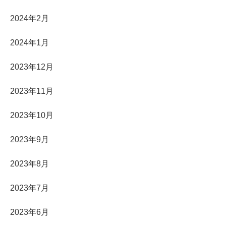
2024年2月
2024年1月
2023年12月
2023年11月
2023年10月
2023年9月
2023年8月
2023年7月
2023年6月