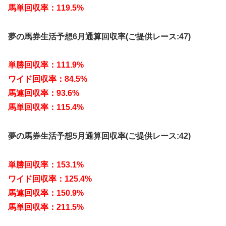
馬単回収率：119.5%
夢の馬券生活予想6月通算回収率(ご提供レース:47)
単勝回収率：111.9%
ワイド回収率：84.5%
馬連回収率：93.6%
馬単回収率：115.4%
夢の馬券生活予想5月通算回収率(ご提供レース:42)
単勝回収率：153.1%
ワイド回収率：125.4%
馬連回収率：150.9%
馬単回収率：211.5%