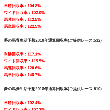
単勝回収率：104.8%
ワイド回収率：102.0%
馬連回収率：112.5%
馬単回収率：122.5%
夢の馬券生活予想2019年通算回収率(ご提供レース:532)
単勝回収率：117.1%
ワイド回収率：115.5%
馬連回収率：120.6%
馬単回収率：148.7%
夢の馬券生活予想2018年通算回収率(ご提供レース:510)
単勝回収率：102.4%
ワイド回収率：107.2%