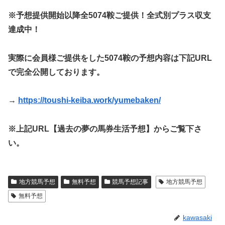
※予想提供開始以降全5074鞍ご提供！全式別プラス収支
達成中！
実際に会員様ご提供をした5074鞍の予想内容は下記URL
で完全公開しております。
→
https://toushi-keiba.work/yumebaken/
※上記URL【過去の夢の馬券生活予想】からご覧下さ
い。
地方競馬予想
無料予想
競馬予想記事
地方競馬予想
無料予想
kawasaki