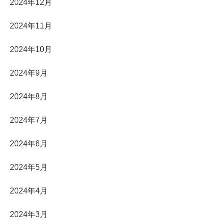
2024年12月
2024年11月
2024年10月
2024年9月
2024年8月
2024年7月
2024年6月
2024年5月
2024年4月
2024年3月