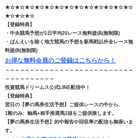
★☆★☆★☆★☆★☆★☆★☆★☆★☆★☆★☆★☆★☆
★☆★☆★☆
【登録特典】
・中央競馬予想が1日平均20レース無料提供(無制限)
・ばんえいを除く地方競馬の予想を新馬戦以外全レース無
料提供(無制限)
お得な無料会員のご登録はこちらから！
～～～～～～～～～～～～～～～～～～～～～～～～～～
～～～～～～～～～～
投資競馬ドリームス公式LINE配信中！
【登録特典】
翌日の【夢の馬券生活予想】ご提供レースの中から、
1鞍のみ、軸馬+相手推奨馬1頭をご提供致します。
【夢の馬券生活予想】的中報告や回収率の配信も御座いま
す。