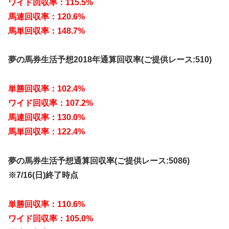
ワイド回収率：115.5%
馬連回収率：120.6%
馬単回収率：148.7%
夢の馬券生活予想2018年通算回収率(ご提供レース:510)
単勝回収率：102.4%
ワイド回収率：107.2%
馬連回収率：130.0%
馬単回収率：122.4%
夢の馬券生活予想通算回収率(ご提供レース:5086)
※7/16(日)終了時点
単勝回収率：110.6%
ワイド回収率：105.0%