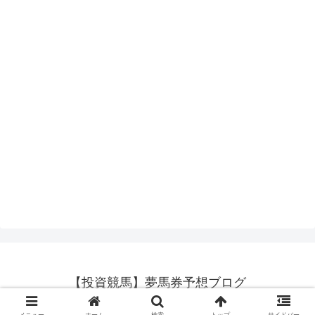
【投資競馬】夢馬券予想ブログ
© 2021 【投資競馬】夢馬券予想ブログ.