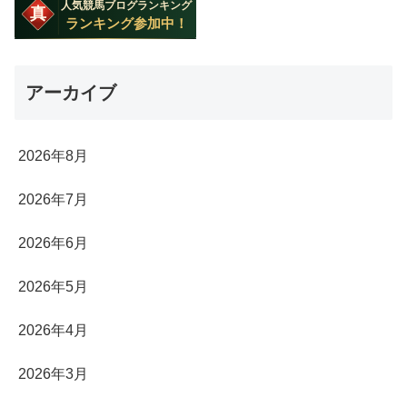
アーカイブ
2026年8月
2026年7月
2026年6月
2026年5月
2026年4月
2026年3月