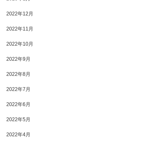
2022年12月
2022年11月
2022年10月
2022年9月
2022年8月
2022年7月
2022年6月
2022年5月
2022年4月