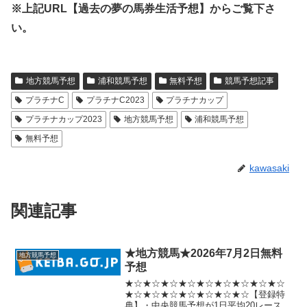
※上記URL【過去の夢の馬券生活予想】からご覧下さ
い。
地方競馬予想
浦和競馬予想
無料予想
競馬予想記事
プラチナC
プラチナC2023
プラチナカップ
プラチナカップ2023
地方競馬予想
浦和競馬予想
無料予想
kawasaki
関連記事
★地方競馬★2026年7月2日無料
地方競馬予想
予想
★☆★☆★☆★☆★☆★☆★☆★☆★☆
★☆★☆★☆★☆★☆★☆★☆【登録特
典】・中央競馬予想が1日平均20レース無