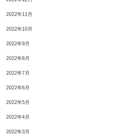
2022年11月
2022年10月
2022年9月
2022年8月
2022年7月
2022年6月
2022年5月
2022年4月
2022年3月