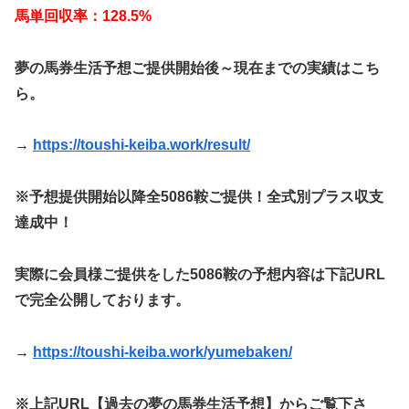
馬単回収率：128.5%
夢の馬券生活予想ご提供開始後～現在までの実績はこち
ら。
→
https://toushi-keiba.work/result/
※予想提供開始以降全5086鞍ご提供！全式別プラス収支
達成中！
実際に会員様ご提供をした5086鞍の予想内容は下記URL
で完全公開しております。
→
https://toushi-keiba.work/yumebaken/
※上記URL【過去の夢の馬券生活予想】からご覧下さ