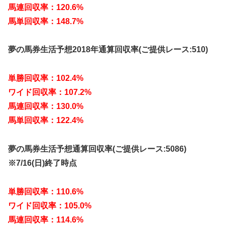
馬連回収率：120.6%
馬単回収率：148.7%
夢の馬券生活予想2018年通算回収率(ご提供レース:510)
単勝回収率：102.4%
ワイド回収率：107.2%
馬連回収率：130.0%
馬単回収率：122.4%
夢の馬券生活予想通算回収率(ご提供レース:5086)
※7/16(日)終了時点
単勝回収率：110.6%
ワイド回収率：105.0%
馬連回収率：114.6%