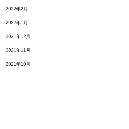
2022年2月
2022年1月
2021年12月
2021年11月
2021年10月