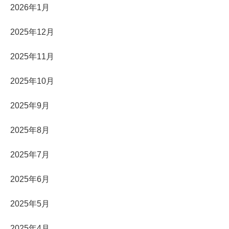
2026年1月
2025年12月
2025年11月
2025年10月
2025年9月
2025年8月
2025年7月
2025年6月
2025年5月
2025年4月