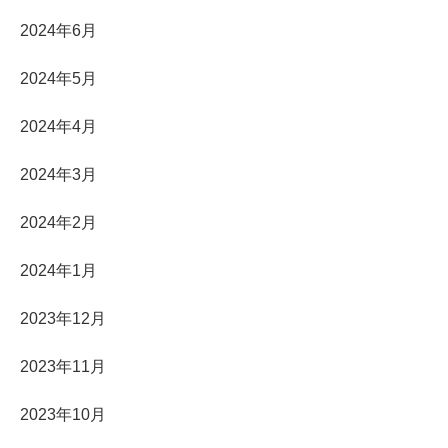
2024年6月
2024年5月
2024年4月
2024年3月
2024年2月
2024年1月
2023年12月
2023年11月
2023年10月