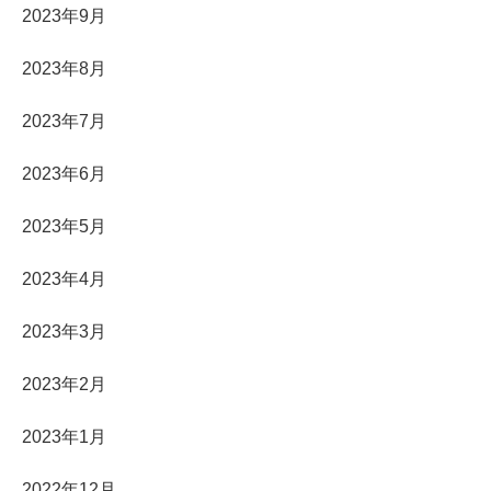
2023年9月
2023年8月
2023年7月
2023年6月
2023年5月
2023年4月
2023年3月
2023年2月
2023年1月
2022年12月