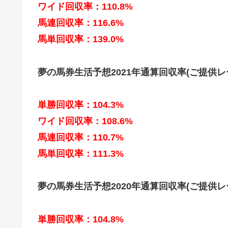
ワイド回収率：110.8%
馬連回収率：116.6%
馬単回収率：139.0%
夢の馬券生活予想2021年通算回収率(ご提供レース
単勝回収率：104.3%
ワイド回収率：108.6%
馬連回収率：110.7%
馬単回収率：111.3%
夢の馬券生活予想2020年通算回収率(ご提供レース
単勝回収率：104.8%