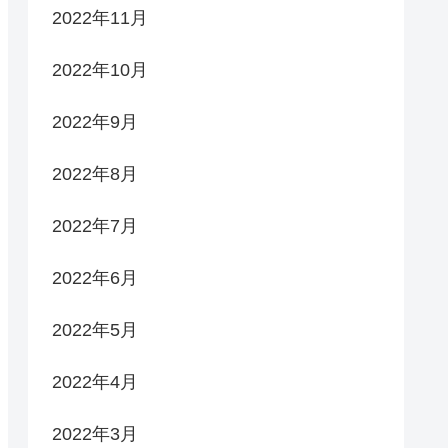
2022年11月
2022年10月
2022年9月
2022年8月
2022年7月
2022年6月
2022年5月
2022年4月
2022年3月