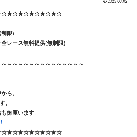
2023.08.02
★☆★☆★☆★☆★☆★☆
制限)
全レース無料提供(無制限)
～～～～～～～～～～～～～～～～
中から、
ます。
信も御座います。
！
★☆★☆★☆★☆★☆★☆