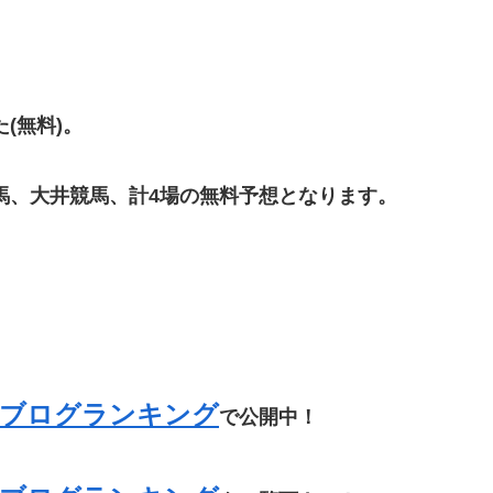
た(無料)。
別競馬、大井競馬、計4場の無料予想となります。
気ブログランキング
で公開中！