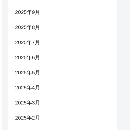
2025年9月
2025年8月
2025年7月
2025年6月
2025年5月
2025年4月
2025年3月
2025年2月