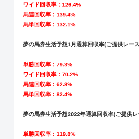
ワイド回収率：126.4%
馬連回収率：139.4%
馬単回収率：132.1%
夢の馬券生活予想1月通算回収率(ご提供レース:
単勝回収率：79.3%
ワイド回収率：70.2%
馬連回収率：62.8%
馬単回収率：82.4%
夢の馬券生活予想2022年通算回収率(ご提供レース
単勝回収率：119.8%