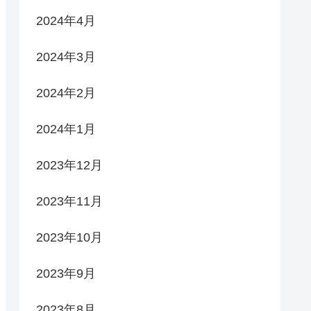
2024年4月
2024年3月
2024年2月
2024年1月
2023年12月
2023年11月
2023年10月
2023年9月
2023年8月