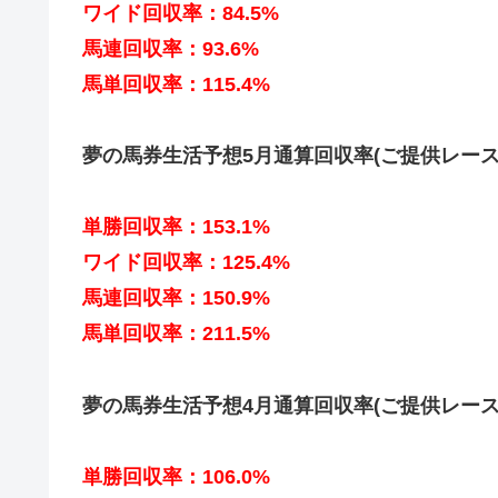
ワイド回収率：84.5%
馬連回収率：93.6%
馬単回収率：115.4%
夢の馬券生活予想5月通算回収率(ご提供レース:
単勝回収率：153.1%
ワイド回収率：125.4%
馬連回収率：150.9%
馬単回収率：211.5%
夢の馬券生活予想4月通算回収率(ご提供レース:
単勝回収率：106.0%