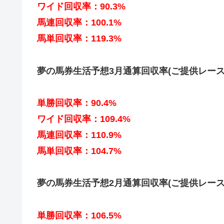
ワイド回収率：90.3%
馬連回収率：100.1%
馬単回収率：119.3%
夢の馬券生活予想3月通算回収率(ご提供レース:
単勝回収率：90.4%
ワイド回収率：109.4%
馬連回収率：110.9%
馬単回収率：104.7%
夢の馬券生活予想2月通算回収率(ご提供レース:
単勝回収率：106.5%