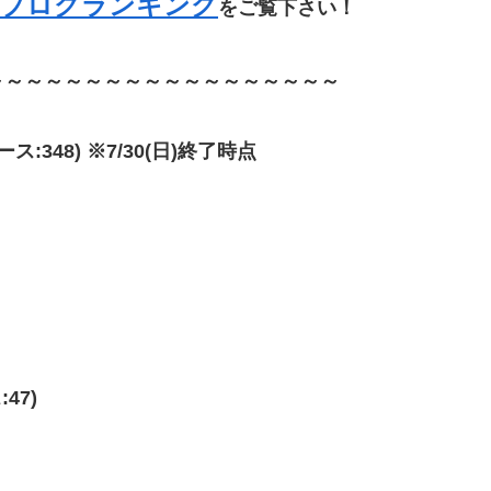
気ブログランキング
をご覧下さい！
～～～～～～～～～～～～～～～～～～
348) ※7/30(日)終了時点
47)