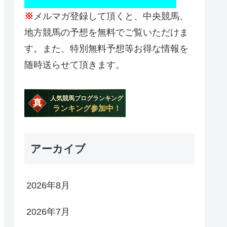
※
メルマガ登録して頂くと、中央競馬、
地方競馬の予想を無料でご覧いただけま
す。また、特別無料予想等お得な情報を
随時送らせて頂きます。
アーカイブ
2026年8月
2026年7月