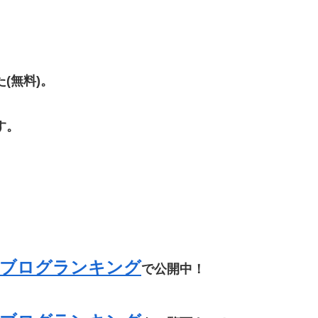
た(無料)。
す。
気ブログランキング
で公開中！