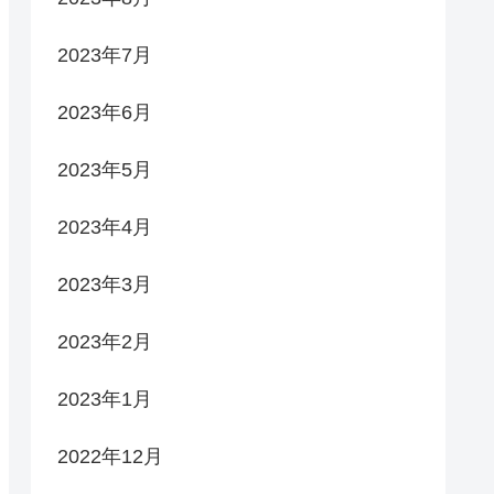
2023年7月
2023年6月
2023年5月
2023年4月
2023年3月
2023年2月
2023年1月
2022年12月