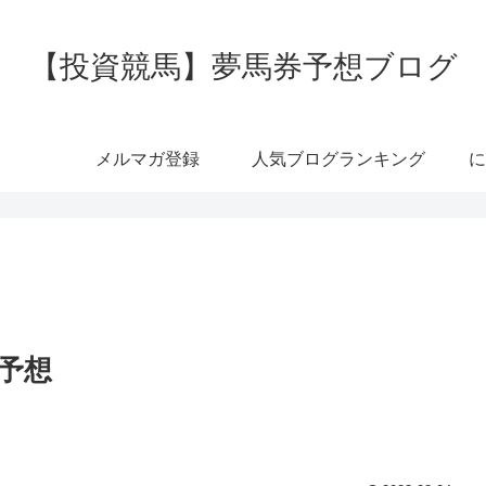
【投資競馬】夢馬券予想ブログ
メルマガ登録
人気ブログランキング
に
料予想