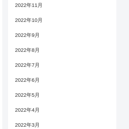
2022年11月
2022年10月
2022年9月
2022年8月
2022年7月
2022年6月
2022年5月
2022年4月
2022年3月