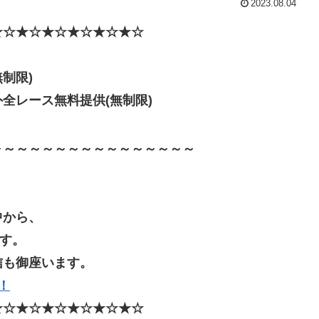
2023.08.04
★☆★☆★☆★☆★☆★☆
制限)
全レース無料提供(無制限)
～～～～～～～～～～～～～～～～
中から、
ます。
信も御座います。
！
★☆★☆★☆★☆★☆★☆