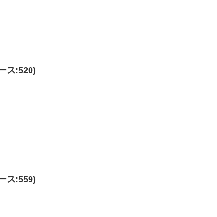
:520)
:559)