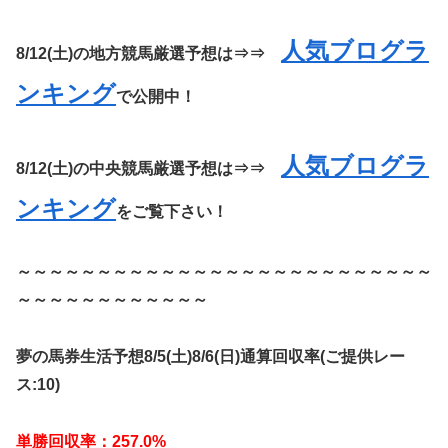
人気ブログラ
8/12(土)の地方競馬厳選予想は⇒⇒
ンキング
で公開中！
人気ブログラ
8/12(土)の中央競馬厳選予想は⇒⇒
ンキング
をご覧下さい！
～～～～～～～～～～～～～～～～～～～～～～～～～～
～～～～～～～～～～～～
夢の馬券生活予想8/5(土)8/6(日)通算回収率(ご提供レー
ス:10)
単勝回収率：257.0%