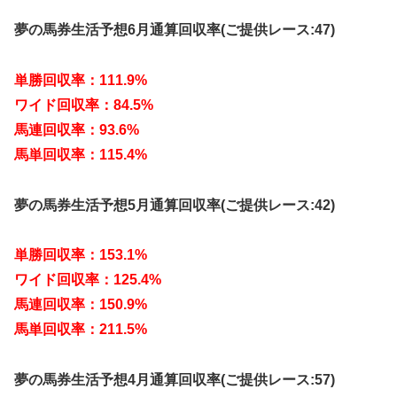
夢の馬券生活予想6月通算回収率(ご提供レース:47)
単勝回収率：111.9%
ワイド回収率：84.5%
馬連回収率：93.6%
馬単回収率：115.4%
夢の馬券生活予想5月通算回収率(ご提供レース:42)
単勝回収率：153.1%
ワイド回収率：125.4%
馬連回収率：150.9%
馬単回収率：211.5%
夢の馬券生活予想4月通算回収率(ご提供レース:57)