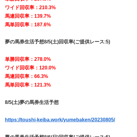
ワイド回収率：210.3%
馬連回収率：139.7%
馬単回収率：187.6%
夢の馬券生活予想8/5(土)回収率(ご提供レース:5)
単勝回収率：278.0%
ワイド回収率：120.0%
馬連回収率：66.3%
馬単回収率：121.3%
8/5(土)夢の馬券生活予想
https://toushi-keiba.work/yumebaken/20230805/