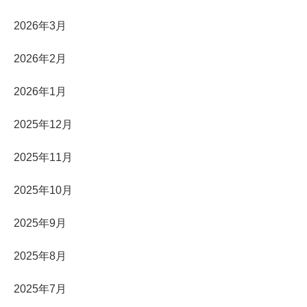
2026年3月
2026年2月
2026年1月
2025年12月
2025年11月
2025年10月
2025年9月
2025年8月
2025年7月