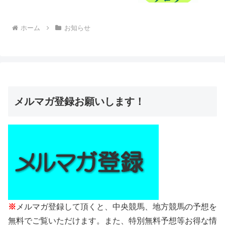
ホーム
お知らせ
メルマガ登録お願いします！
※
メルマガ登録して頂くと、中央競馬、地方競馬の予想を
無料でご覧いただけます。また、特別無料予想等お得な情