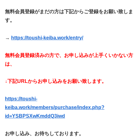
無料会員登録がまだの方は下記からご登録をお願い致しま
す。
→
https://toushi-keiba.work/entry/
無料会員登録済みの方で、お申し込みが上手くいかない方
は、
↓下記URLからお申し込みをお願い致します。
https://toushi-
keiba.work/members/purchase/index.php?
id=YSBPSXwKmddQ3iwd
お申し込み、お待ちしております。