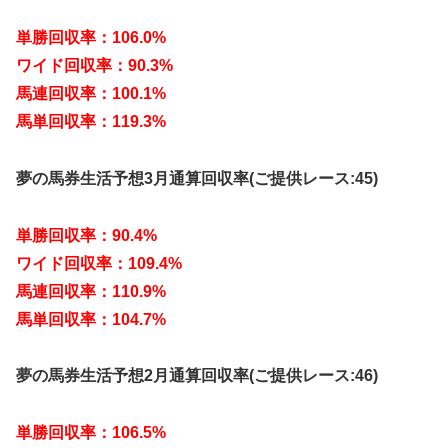
単勝回収率：106.0%
ワイド回収率：90.3%
馬連回収率：100.1%
馬単回収率：119.3%
夢の馬券生活予想3月通算回収率(ご提供レース:45)
単勝回収率：90.4%
ワイド回収率：109.4%
馬連回収率：110.9%
馬単回収率：104.7%
夢の馬券生活予想2月通算回収率(ご提供レース:46)
単勝回収率：106.5%