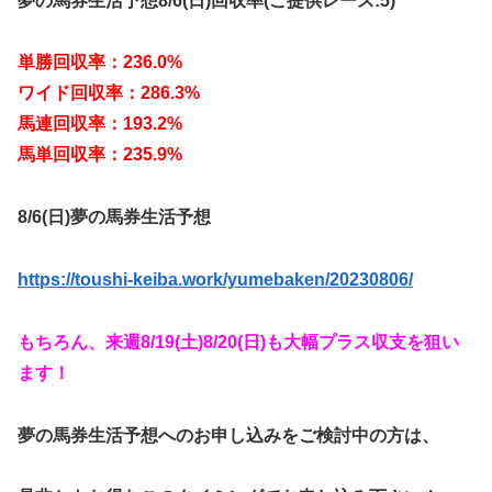
夢の馬券生活予想8/6(日)回収率(ご提供レース:5)
単勝回収率：236.0%
ワイド回収率：286.3%
馬連回収率：193.2%
馬単回収率：235.9%
8/6(日)夢の馬券生活予想
https://toushi-keiba.work/yumebaken/20230806/
もちろん、来週8/19(土)8/20(日)も大幅プラス収支を狙い
ます！
夢の馬券生活予想へのお申し込みをご検討中の方は、