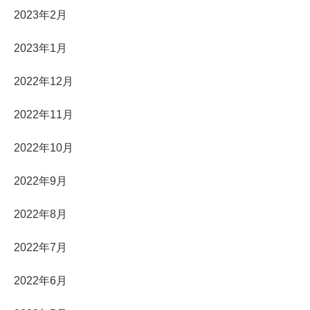
2023年2月
2023年1月
2022年12月
2022年11月
2022年10月
2022年9月
2022年8月
2022年7月
2022年6月