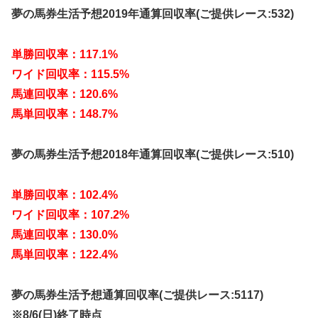
夢の馬券生活予想2019年通算回収率(ご提供レース:532)
単勝回収率：117.1%
ワイド回収率：115.5%
馬連回収率：120.6%
馬単回収率：148.7%
夢の馬券生活予想2018年通算回収率(ご提供レース:510)
単勝回収率：102.4%
ワイド回収率：107.2%
馬連回収率：130.0%
馬単回収率：122.4%
夢の馬券生活予想通算回収率(ご提供レース:5117)
※8/6(日)終了時点