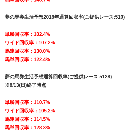
夢の馬券生活予想2018年通算回収率(ご提供レース:510)
単勝回収率：102.4%
ワイド回収率：107.2%
馬連回収率：130.0%
馬単回収率：122.4%
夢の馬券生活予想通算回収率(ご提供レース:5128)
※8/13(日)終了時点
単勝回収率：110.7%
ワイド回収率：105.2%
馬連回収率：114.5%
馬単回収率：128.3%