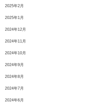
2025年2月
2025年1月
2024年12月
2024年11月
2024年10月
2024年9月
2024年8月
2024年7月
2024年6月