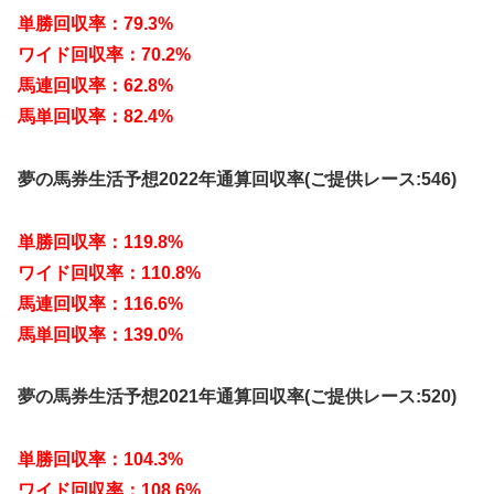
単勝回収率：79.3%
ワイド回収率：70.2%
馬連回収率：62.8%
馬単回収率：82.4%
夢の馬券生活予想2022年通算回収率(ご提供レース:546)
単勝回収率：119.8%
ワイド回収率：110.8%
馬連回収率：116.6%
馬単回収率：139.0%
夢の馬券生活予想2021年通算回収率(ご提供レース:520)
単勝回収率：104.3%
ワイド回収率：108.6%