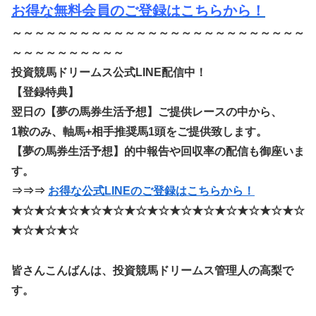
お得な無料会員のご登録はこちらから！
～～～～～～～～～～～～～～～～～～～～～～～～～～
～～～～～～～～～～
投資競馬ドリームス公式LINE配信中！
【登録特典】
翌日の【夢の馬券生活予想】ご提供レースの中から、
1鞍のみ、軸馬+相手推奨馬1頭をご提供致します。
【夢の馬券生活予想】的中報告や回収率の配信も御座いま
す。
⇒⇒⇒
お得な公式LINEのご登録はこちらから！
★☆★☆★☆★☆★☆★☆★☆★☆★☆★☆★☆★☆★☆
★☆★☆★☆
皆さんこんばんは、投資競馬ドリームス管理人の高梨で
す。