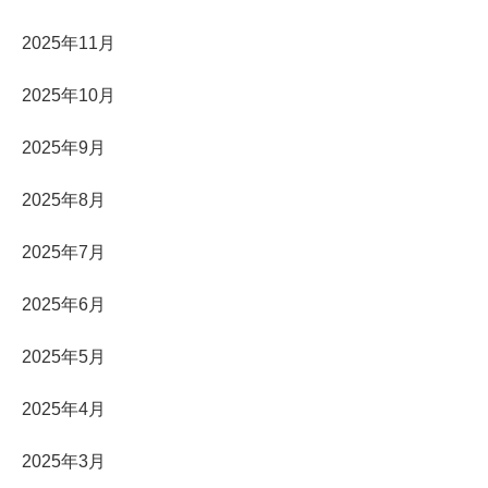
2025年11月
2025年10月
2025年9月
2025年8月
2025年7月
2025年6月
2025年5月
2025年4月
2025年3月