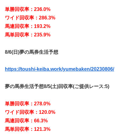
単勝回収率：236.0%
ワイド回収率：286.3%
馬連回収率：193.2%
馬単回収率：235.9%
8/6(日)夢の馬券生活予想
https://toushi-keiba.work/yumebaken/20230806/
夢の馬券生活予想8/5(土)回収率(ご提供レース:5)
単勝回収率：278.0%
ワイド回収率：120.0%
馬連回収率：66.3%
馬単回収率：121.3%