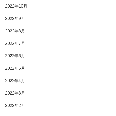
2022年10月
2022年9月
2022年8月
2022年7月
2022年6月
2022年5月
2022年4月
2022年3月
2022年2月