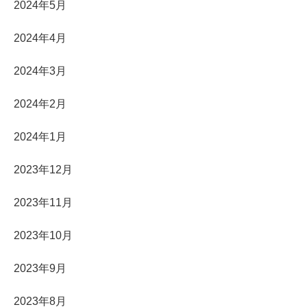
2024年5月
2024年4月
2024年3月
2024年2月
2024年1月
2023年12月
2023年11月
2023年10月
2023年9月
2023年8月