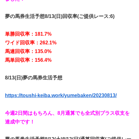
夢の馬券生活予想8/13(日)回収率(ご提供レース:6)
単勝回収率：181.7%
ワイド回収率：262.1%
馬連回収率：135.0%
馬単回収率：156.4%
8/13(日)夢の馬券生活予想
https://toushi-keiba.work/yumebaken/20230813/
今週2日間はもちろん、8月通算でも全式別プラス収支を
達成中です！