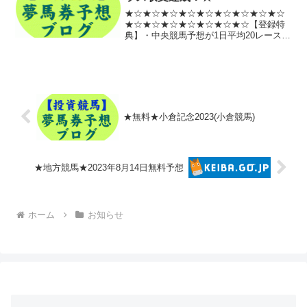
★☆★☆★☆★☆★☆★☆★☆★☆★☆
★☆★☆★☆★☆★☆★☆★☆【登録特
典】・中央競馬予想が1日平均20レース無
料提供(無制限)・ばんえいを除く地方競馬
の予想を新馬戦以外全レース無料提供(無
制限)・【夢の馬券生活予想】ご提供レー
スの中から、...
★無料★小倉記念2023(小倉競馬)
★地方競馬★2023年8月14日無料予想
ホーム
お知らせ