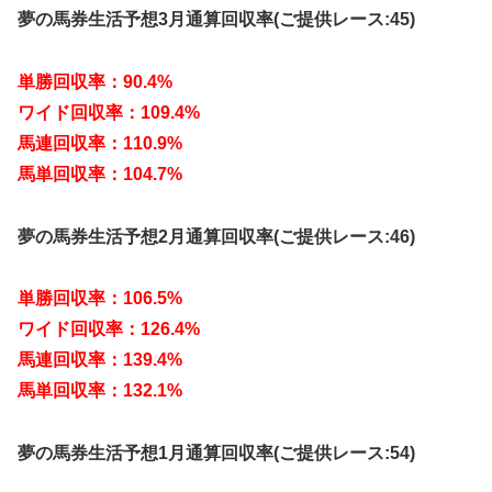
夢の馬券生活予想3月通算回収率(ご提供レース:45)
単勝回収率：90.4%
ワイド回収率：109.4%
馬連回収率：110.9%
馬単回収率：104.7%
夢の馬券生活予想2月通算回収率(ご提供レース:46)
単勝回収率：106.5%
ワイド回収率：126.4%
馬連回収率：139.4%
馬単回収率：132.1%
夢の馬券生活予想1月通算回収率(ご提供レース:54)