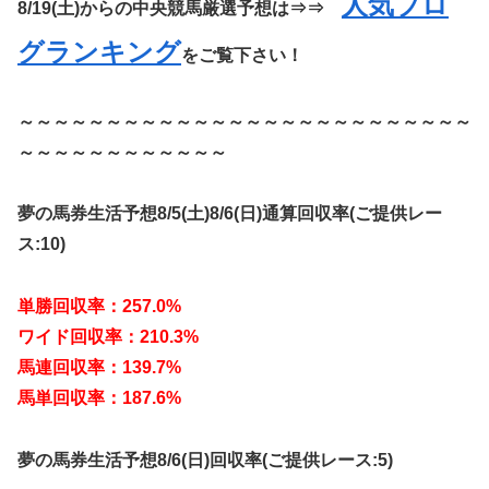
人気ブロ
8/19(土)からの中央競馬厳選予想は⇒⇒
グランキング
をご覧下さい！
～～～～～～～～～～～～～～～～～～～～～～～～～～
～～～～～～～～～～～～
夢の馬券生活予想8/5(土)8/6(日)通算回収率(ご提供レー
ス:10)
単勝回収率：257.0%
ワイド回収率：210.3%
馬連回収率：139.7%
馬単回収率：187.6%
夢の馬券生活予想8/6(日)回収率(ご提供レース:5)