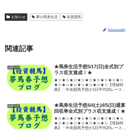
お知らせ
夢の馬券生活
投資競馬
kawasaki
関連記事
★馬券生活予想5/17(日)全式別プ
お知らせ
ラス収支達成！★
★☆★☆★☆★☆★☆★☆★☆★☆★☆
★☆★☆★☆★☆★☆★☆★☆【登録特
典】・中央競馬予想が1日平均20レース無
料提供(無制限)・ばんえいを除く地方競馬
の予想を新馬戦以外全レース無料提供(無
制限)・【夢の馬券生活予想】ご提供レー
★馬券生活予想4/4(土)4/5(日)通算
お知らせ
スの中から、...
回収率全式別プラス収支達成！★
★☆★☆★☆★☆★☆★☆★☆★☆★☆
★☆★☆★☆★☆★☆★☆★☆【登録特
典】・中央競馬予想が1日平均20レース無
料提供(無制限)・ばんえいを除く地方競馬