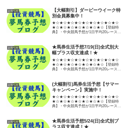
の予想を新馬戦以外全レース無料提供(無
制限)・【夢の馬券生活予想】ご提供レー
【大幅割引】ダービーウイーク特
お知らせ
スの中から、...
別会員募集中！
★☆★☆★☆★☆★☆★☆★☆★☆★☆
★☆★☆★☆★☆★☆★☆★☆【登録特
典】・中央競馬予想が1日平均20レース無
料提供(無制限)・ばんえいを除く地方競馬
の予想を新馬戦以外全レース無料提供(無
制限)・【夢の馬券生活予想】ご提供レー
★馬券生活予想7/19(日)全式別大
お知らせ
スの中から、...
幅プラス収支達成！★
★☆★☆★☆★☆★☆★☆★☆★☆★☆
★☆★☆★☆★☆★☆★☆★☆【登録特
典】・中央競馬予想が1日平均20レース無
料提供(無制限)・ばんえいを除く地方競馬
の予想を新馬戦以外全レース無料提供(無
制限)・【夢の馬券生活予想】ご提供レー
(大幅割引)馬券生活予想【サマー
お知らせ
スの中から、...
キャンペーン】実施中！
★☆★☆★☆★☆★☆★☆★☆★☆★☆
★☆★☆★☆★☆★☆★☆★☆【登録特
典】・中央競馬予想が1日平均20レース無
料提供(無制限)・ばんえいを除く地方競馬
の予想を新馬戦以外全レース無料提供(無
制限)・【夢の馬券生活予想】ご提供レー
★馬券生活予想5/24(日)全式別プ
お知らせ
スの中から、...
ラス収支達成！★