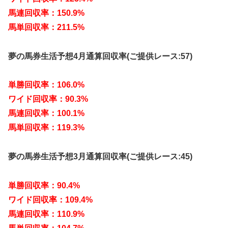
馬連回収率：150.9%
馬単回収率：211.5%
夢の馬券生活予想4月通算回収率(ご提供レース:57)
単勝回収率：106.0%
ワイド回収率：90.3%
馬連回収率：100.1%
馬単回収率：119.3%
夢の馬券生活予想3月通算回収率(ご提供レース:45)
単勝回収率：90.4%
ワイド回収率：109.4%
馬連回収率：110.9%