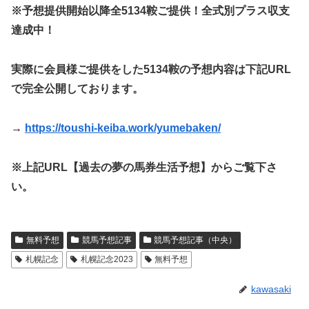
※予想提供開始以降全5134鞍ご提供！全式別プラス収支
達成中！
実際に会員様ご提供をした5134鞍の予想内容は下記URL
で完全公開しております。
→
https://toushi-keiba.work/yumebaken/
※上記URL【過去の夢の馬券生活予想】からご覧下さ
い。
無料予想
競馬予想記事
競馬予想記事（中央）
札幌記念
札幌記念2023
無料予想
kawasaki