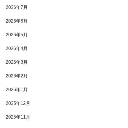
2026年7月
2026年6月
2026年5月
2026年4月
2026年3月
2026年2月
2026年1月
2025年12月
2025年11月