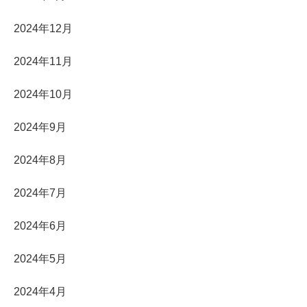
2024年12月
2024年11月
2024年10月
2024年9月
2024年8月
2024年7月
2024年6月
2024年5月
2024年4月