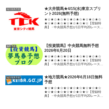
の予想を新馬戦以外全レース無料提供(無
制限)・【夢の馬券生活予想】ご提供レー
★大井競馬★4/15(水)東京スプリ
地方競馬予想
スの中から、...
ント2026(無料予想)
★☆★☆★☆★☆★☆★☆★☆★☆★☆
★☆★☆★☆★☆★☆★☆★☆【登録特
典】・中央競馬予想が1日平均20レース無
料提供(無制限)・ばんえいを除く地方競馬
の予想を新馬戦以外全レース無料提供(無
制限)・【夢の馬券生活予想】ご提供レー
スの中から、...
【投資競馬】中央競馬無料予想
無料予想
2026年6月20日
★☆★☆★☆★☆★☆★☆★☆★☆★☆
★☆★☆★☆★☆★☆★☆★☆【登録特
典】・中央競馬予想が1日平均20レース無
料提供(無制限)・ばんえいを除く地方競馬
の予想を新馬戦以外全レース無料提供(無
制限)・【夢の馬券生活予想】ご提供レー
★地方競馬★2026年6月18日無料
地方競馬予想
スの中から、...
予想
★☆★☆★☆★☆★☆★☆★☆★☆★☆
★☆★☆★☆★☆★☆★☆★☆【登録特
典】・中央競馬予想が1日平均20レース無
料提供(無制限)・ばんえいを除く地方競馬
の予想を新馬戦以外全レース無料提供(無
制限)・【夢の馬券生活予想】ご提供レー