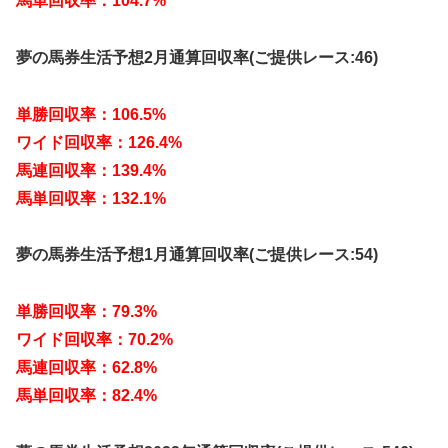
馬単回収率：104.7%
夢の馬券生活予想2月通算回収率(ご提供レース:46)
単勝回収率：106.5%
ワイド回収率：126.4%
馬連回収率：139.4%
馬単回収率：132.1%
夢の馬券生活予想1月通算回収率(ご提供レース:54)
単勝回収率：79.3%
ワイド回収率：70.2%
馬連回収率：62.8%
馬単回収率：82.4%