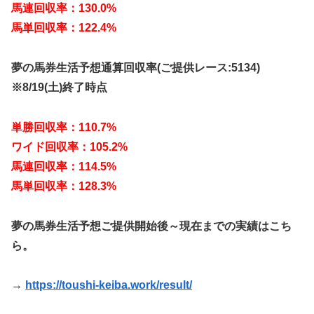
馬連回収率：130.0%
馬単回収率：122.4%
夢の馬券生活予想通算回収率(ご提供レース:5134)
※8/19(土)終了時点
単勝回収率：110.7%
ワイド回収率：105.2%
馬連回収率：114.5%
馬単回収率：128.3%
夢の馬券生活予想ご提供開始後～現在までの実績はこち
ら。
→
https://toushi-keiba.work/result/