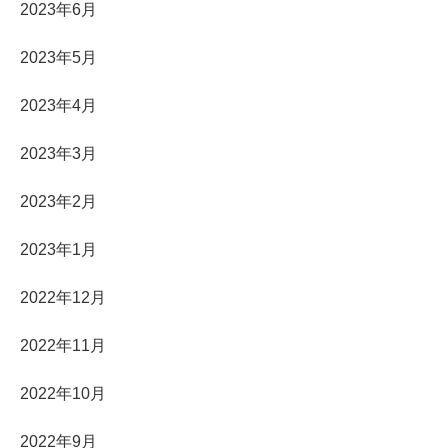
2023年6月
2023年5月
2023年4月
2023年3月
2023年2月
2023年1月
2022年12月
2022年11月
2022年10月
2022年9月