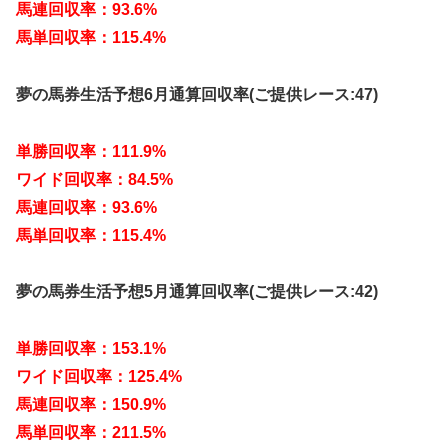
馬連回収率：93.6%
馬単回収率：115.4%
夢の馬券生活予想6月通算回収率(ご提供レース:47)
単勝回収率：111.9%
ワイド回収率：84.5%
馬連回収率：93.6%
馬単回収率：115.4%
夢の馬券生活予想5月通算回収率(ご提供レース:42)
単勝回収率：153.1%
ワイド回収率：125.4%
馬連回収率：150.9%
馬単回収率：211.5%