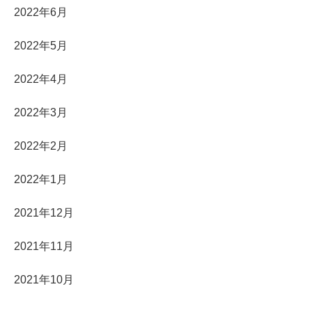
2022年6月
2022年5月
2022年4月
2022年3月
2022年2月
2022年1月
2021年12月
2021年11月
2021年10月