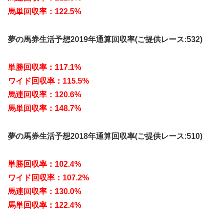
馬単回収率：122.5%
夢の馬券生活予想2019年通算回収率(ご提供レース:532)
単勝回収率：117.1%
ワイド回収率：115.5%
馬連回収率：120.6%
馬単回収率：148.7%
夢の馬券生活予想2018年通算回収率(ご提供レース:510)
単勝回収率：102.4%
ワイド回収率：107.2%
馬連回収率：130.0%
馬単回収率：122.4%