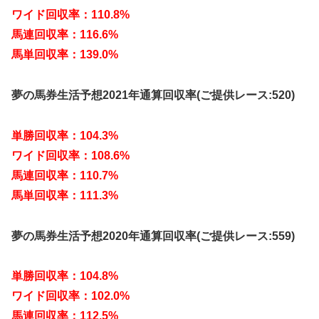
ワイド回収率：110.8%
馬連回収率：116.6%
馬単回収率：139.0%
夢の馬券生活予想2021年通算回収率(ご提供レース:520)
単勝回収率：104.3%
ワイド回収率：108.6%
馬連回収率：110.7%
馬単回収率：111.3%
夢の馬券生活予想2020年通算回収率(ご提供レース:559)
単勝回収率：104.8%
ワイド回収率：102.0%
馬連回収率：112.5%