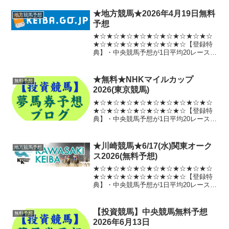
★地方競馬★2026年4月19日無料
地方競馬予想
予想
★☆★☆★☆★☆★☆★☆★☆★☆★☆
★☆★☆★☆★☆★☆★☆★☆【登録特
典】・中央競馬予想が1日平均20レース無
料提供(無制限)・ばんえいを除く地方競馬
の予想を新馬戦以外全レース無料提供(無
制限)・【夢の馬券生活予想】ご提供レー
★無料★NHKマイルカップ
無料予想
スの中から、...
2026(東京競馬)
★☆★☆★☆★☆★☆★☆★☆★☆★☆
★☆★☆★☆★☆★☆★☆★☆【登録特
典】・中央競馬予想が1日平均20レース無
料提供(無制限)・ばんえいを除く地方競馬
の予想を新馬戦以外全レース無料提供(無
制限)・【夢の馬券生活予想】ご提供レー
★川崎競馬★6/17(水)関東オーク
地方競馬予想
スの中から、...
ス2026(無料予想)
★☆★☆★☆★☆★☆★☆★☆★☆★☆
★☆★☆★☆★☆★☆★☆★☆【登録特
典】・中央競馬予想が1日平均20レース無
料提供(無制限)・ばんえいを除く地方競馬
の予想を新馬戦以外全レース無料提供(無
制限)・【夢の馬券生活予想】ご提供レー
【投資競馬】中央競馬無料予想
無料予想
スの中から、...
2026年6月13日