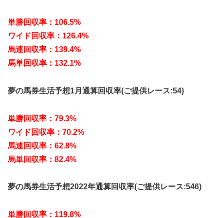
単勝回収率：106.5%
ワイド回収率：126.4%
馬連回収率：139.4%
馬単回収率：132.1%
夢の馬券生活予想1月通算回収率(ご提供レース:54)
単勝回収率：79.3%
ワイド回収率：70.2%
馬連回収率：62.8%
馬単回収率：82.4%
夢の馬券生活予想2022年通算回収率(ご提供レース:546)
単勝回収率：119.8%