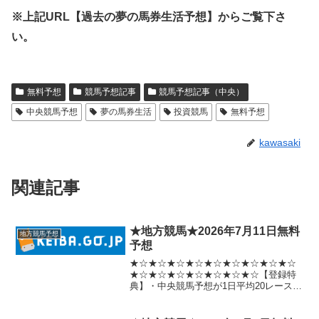
※上記URL【過去の夢の馬券生活予想】からご覧下さ
い。
無料予想
競馬予想記事
競馬予想記事（中央）
中央競馬予想
夢の馬券生活
投資競馬
無料予想
kawasaki
関連記事
★地方競馬★2026年7月11日無料
地方競馬予想
予想
★☆★☆★☆★☆★☆★☆★☆★☆★☆
★☆★☆★☆★☆★☆★☆★☆【登録特
典】・中央競馬予想が1日平均20レース無
料提供(無制限)・ばんえいを除く地方競馬
の予想を新馬戦以外全レース無料提供(無