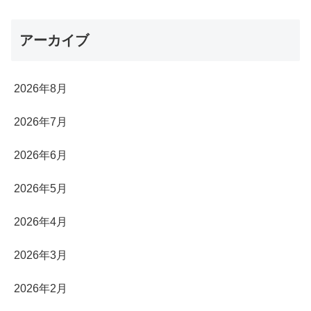
アーカイブ
2026年8月
2026年7月
2026年6月
2026年5月
2026年4月
2026年3月
2026年2月