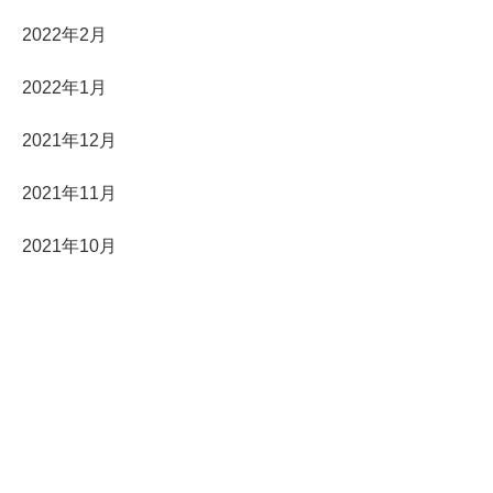
2022年2月
2022年1月
2021年12月
2021年11月
2021年10月