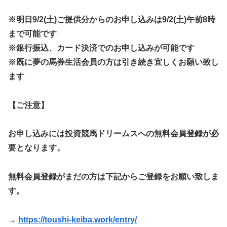
※明日9/2(土)ご提供分からのお申し込みは9/2(土)午前8時
まで可能です
※銀行振込、カード決済でのお申し込みが可能です
※既に夢の馬券生活会員の方は引き続き宜しくお願い致し
ます
【ご注意】
お申し込みには投資競馬ドリームスへの無料会員登録が必
要となります。
無料会員登録がまだの方は下記からご登録をお願い致しま
す。
→
https://toushi-keiba.work/entry/