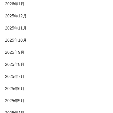
2026年1月
2025年12月
2025年11月
2025年10月
2025年9月
2025年8月
2025年7月
2025年6月
2025年5月
2025年4月