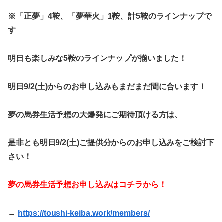
※「正夢」4鞍、「夢華火」1鞍、計5鞍のラインナップで
す
明日も楽しみな5鞍のラインナップが揃いました！
明日9/2(土)からのお申し込みもまだまだ間に合います！
夢の馬券生活予想の大爆発にご期待頂ける方は、
是非とも明日9/2(土)ご提供分からのお申し込みをご検討下
さい！
夢の馬券生活予想お申し込みはコチラから！
→
https://toushi-keiba.work/members/