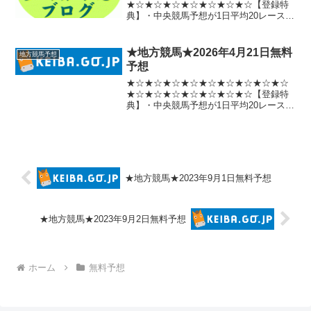
★☆★☆★☆★☆★☆★☆★☆【登録特
典】・中央競馬予想が1日平均20レース無
料提供(無制限)・ばんえいを除く地方競馬
の予想を新馬戦以外全レース無料提供(無
制限)・【夢の馬券生活予想】ご提供レー
★地方競馬★2026年4月21日無料
地方競馬予想
スの中から、...
予想
★☆★☆★☆★☆★☆★☆★☆★☆★☆
★☆★☆★☆★☆★☆★☆★☆【登録特
典】・中央競馬予想が1日平均20レース無
料提供(無制限)・ばんえいを除く地方競馬
の予想を新馬戦以外全レース無料提供(無
制限)・【夢の馬券生活予想】ご提供レー
スの中から、...
★地方競馬★2023年9月1日無料予想
★地方競馬★2023年9月2日無料予想
ホーム
無料予想