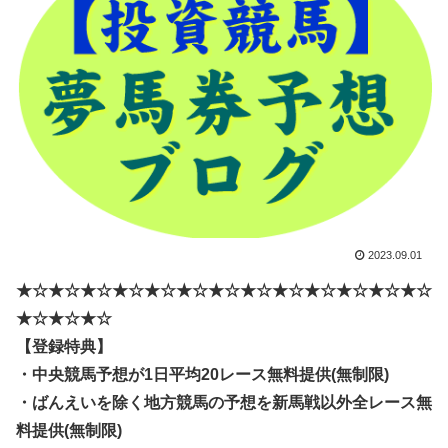
2023.09.01
★☆★☆★☆★☆★☆★☆★☆★☆★☆★☆★☆★☆★☆
★☆★☆★☆
【登録特典】
・中央競馬予想が1日平均20レース無料提供(無制限)
・ばんえいを除く地方競馬の予想を新馬戦以外全レース無
料提供(無制限)