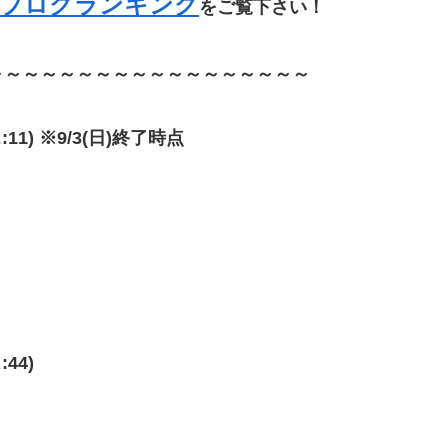
気ブログランキング
をご覧下さい！
～～～～～～～～～～～～～～～～～～
) ※9/3(日)終了時点
44)