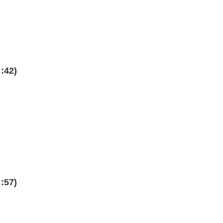
42)
57)