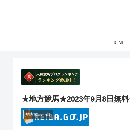
HOME
★地方競馬★2023年9月8日無
地方競馬予想