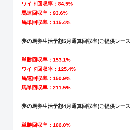
ワイド回収率：84.5%
馬連回収率：93.6%
馬単回収率：115.4%
夢の馬券生活予想5月通算回収率(ご提供レース:
単勝回収率：153.1%
ワイド回収率：125.4%
馬連回収率：150.9%
馬単回収率：211.5%
夢の馬券生活予想4月通算回収率(ご提供レース:
単勝回収率：106.0%