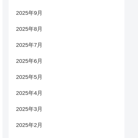
2025年9月
2025年8月
2025年7月
2025年6月
2025年5月
2025年4月
2025年3月
2025年2月