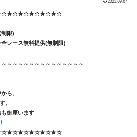
2023.09.07
★☆★☆★☆★☆★☆★☆
制限)
全レース無料提供(無制限)
～～～～～～～～～～～～～～～～
中から、
ます。
信も御座います。
！
★☆★☆★☆★☆★☆★☆