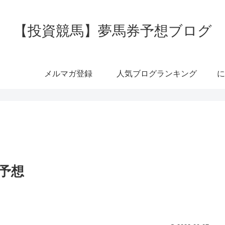
【投資競馬】夢馬券予想ブログ
メルマガ登録
人気ブログランキング
に
料予想