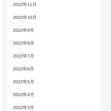
2022年11月
2022年10月
2022年9月
2022年8月
2022年7月
2022年6月
2022年5月
2022年4月
2022年3月