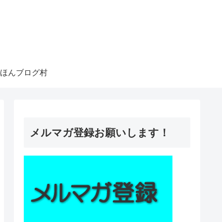
ほんブログ村
メルマガ登録お願いします！