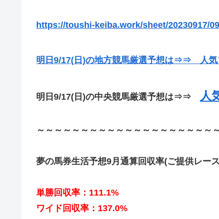
https://toushi-keiba.work/sheet/20230917/09
明日9/17(日)の地方競馬厳選予想は⇒⇒
人気
人
明日9/17(日)の中央競馬厳選予想は⇒⇒
～～～～～～～～～～～～～～～～～～～～
夢の馬券生活予想9月通算回収率(ご提供レース:28
単勝回収率：111.1%
ワイド回収率：137.0%