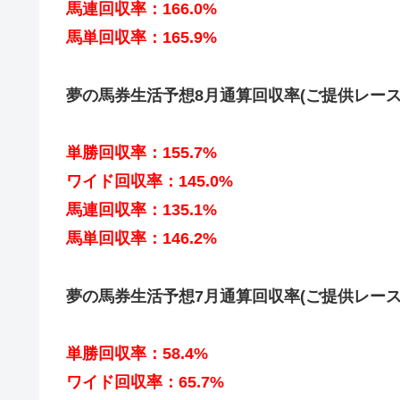
馬連回収率：166.0%
馬単回収率：165.9%
夢の馬券生活予想8月通算回収率(ご提供レース:
単勝回収率：155.7%
ワイド回収率：145.0%
馬連回収率：135.1%
馬単回収率：146.2%
夢の馬券生活予想7月通算回収率(ご提供レース:
単勝回収率：58.4%
ワイド回収率：65.7%