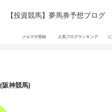
【投資競馬】夢馬券予想ブログ
メルマガ登録
人気ブログランキング
に
(阪神競馬)