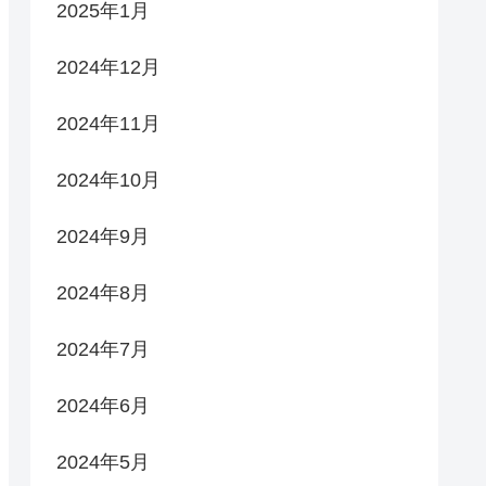
2025年1月
2024年12月
2024年11月
2024年10月
2024年9月
2024年8月
2024年7月
2024年6月
2024年5月