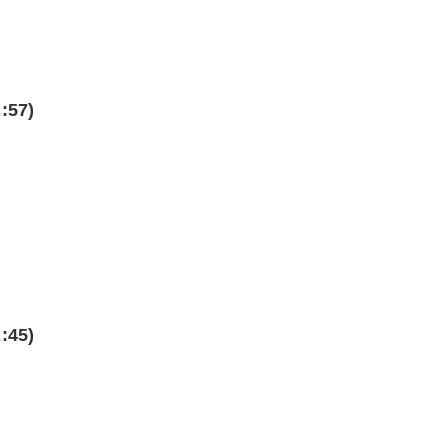
57)
45)