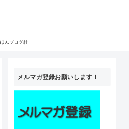
ほんブログ村
メルマガ登録お願いします！