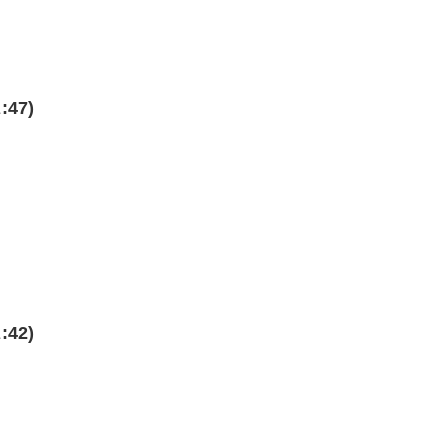
47)
42)