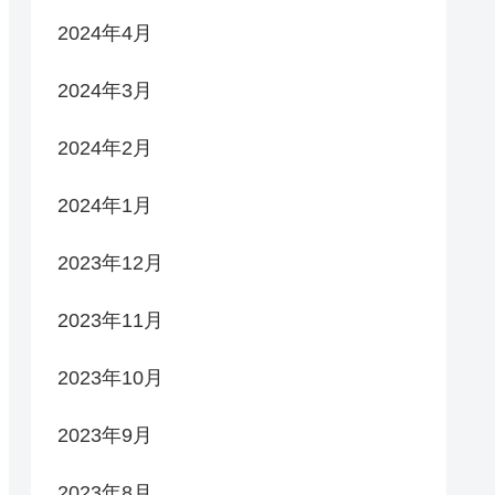
2024年4月
2024年3月
2024年2月
2024年1月
2023年12月
2023年11月
2023年10月
2023年9月
2023年8月