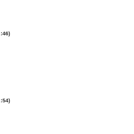
46)
54)