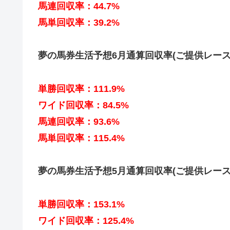
馬連回収率：44.7%
馬単回収率：39.2%
夢の馬券生活予想6月通算回収率(ご提供レース:
単勝回収率：111.9%
ワイド回収率：84.5%
馬連回収率：93.6%
馬単回収率：115.4%
夢の馬券生活予想5月通算回収率(ご提供レース:
単勝回収率：153.1%
ワイド回収率：125.4%