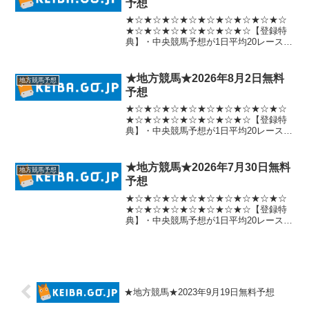
予想
★☆★☆★☆★☆★☆★☆★☆★☆★☆
★☆★☆★☆★☆★☆★☆★☆【登録特
典】・中央競馬予想が1日平均20レース無
料提供(無制限)・ばんえいを除く地方競馬
の予想を新馬戦以外全レース無料提供(無
制限)・【夢の馬券生活予想】ご提供レー
★地方競馬★2026年8月2日無料
地方競馬予想
スの中から、...
予想
★☆★☆★☆★☆★☆★☆★☆★☆★☆
★☆★☆★☆★☆★☆★☆★☆【登録特
典】・中央競馬予想が1日平均20レース無
料提供(無制限)・ばんえいを除く地方競馬
の予想を新馬戦以外全レース無料提供(無
制限)・【夢の馬券生活予想】ご提供レー
★地方競馬★2026年7月30日無料
地方競馬予想
スの中から、...
予想
★☆★☆★☆★☆★☆★☆★☆★☆★☆
★☆★☆★☆★☆★☆★☆★☆【登録特
典】・中央競馬予想が1日平均20レース無
料提供(無制限)・ばんえいを除く地方競馬
の予想を新馬戦以外全レース無料提供(無
制限)・【夢の馬券生活予想】ご提供レー
スの中から、...
★地方競馬★2023年9月19日無料予想