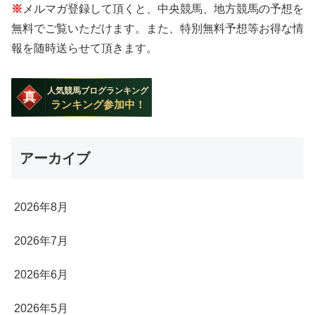
※
メルマガ登録して頂くと、中央競馬、地方競馬の予想を
無料でご覧いただけます。また、特別無料予想等お得な情
報を随時送らせて頂きます。
アーカイブ
2026年8月
2026年7月
2026年6月
2026年5月