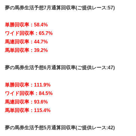
夢の馬券生活予想7月通算回収率(ご提供レース:57)
単勝回収率：58.4%
ワイド回収率：65.7%
馬連回収率：44.7%
馬単回収率：39.2%
夢の馬券生活予想6月通算回収率(ご提供レース:47)
単勝回収率：111.9%
ワイド回収率：84.5%
馬連回収率：93.6%
馬単回収率：115.4%
夢の馬券生活予想5月通算回収率(ご提供レース:42)