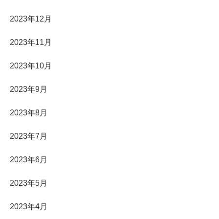
2023年12月
2023年11月
2023年10月
2023年9月
2023年8月
2023年7月
2023年6月
2023年5月
2023年4月