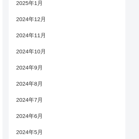
2025年1月
2024年12月
2024年11月
2024年10月
2024年9月
2024年8月
2024年7月
2024年6月
2024年5月