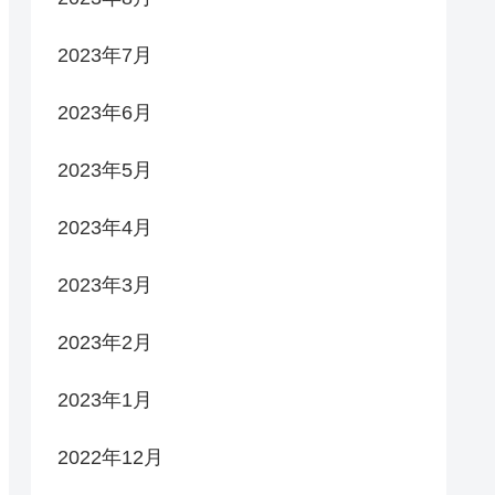
2023年7月
2023年6月
2023年5月
2023年4月
2023年3月
2023年2月
2023年1月
2022年12月