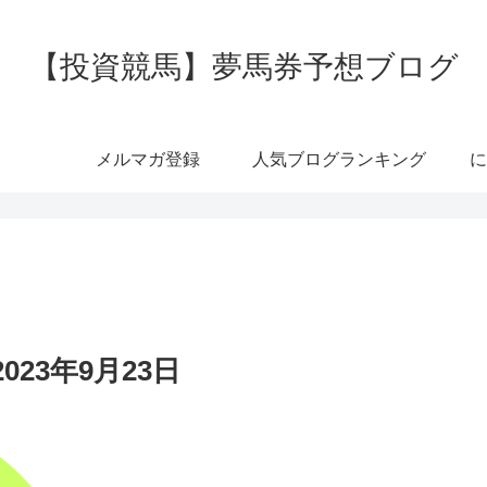
【投資競馬】夢馬券予想ブログ
メルマガ登録
人気ブログランキング
に
23年9月23日