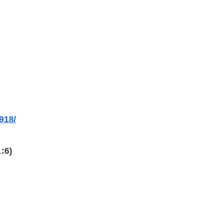
918/
6)