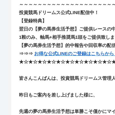
～～～～～～～～～～～～～～～～～～～～
投資競馬ドリームス公式LINE配信中！
【登録特典】
翌日の【夢の馬券生活予想】ご提供レースの
1鞍のみ、軸馬+相手推奨馬1頭をご提供致し
【夢の馬券生活予想】的中報告や回収率の配
⇒⇒⇒
お得な公式LINEのご登録はこちらから
★☆★☆★☆★☆★☆★☆★☆★☆★☆★☆
皆さんこんばんは、投資競馬ドリームス管理
昨日もご案内を差し上げました様に、
先週の夢の馬券生活予想は単勝こそ僅かにマ