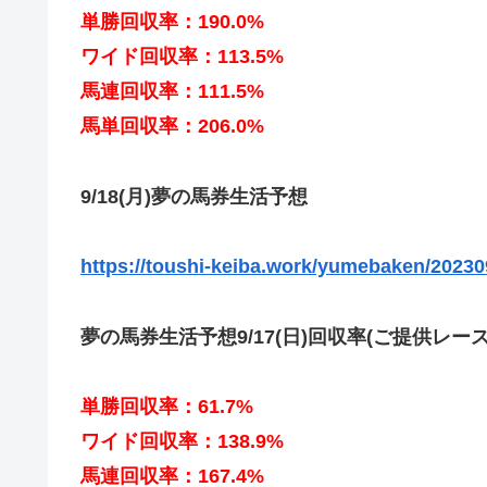
単勝回収率：190.0%
ワイド回収率：113.5%
馬連回収率：111.5%
馬単回収率：206.0%
9/18(月)夢の馬券生活予想
https://toushi-keiba.work/yumebaken/20230
夢の馬券生活予想9/17(日)回収率(ご提供レース:
単勝回収率：61.7%
ワイド回収率：138.9%
馬連回収率：167.4%