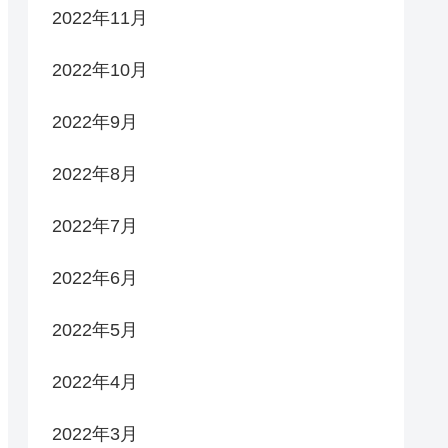
2022年11月
2022年10月
2022年9月
2022年8月
2022年7月
2022年6月
2022年5月
2022年4月
2022年3月