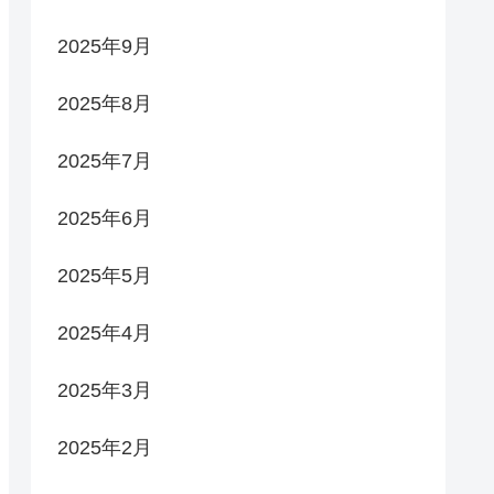
2025年9月
2025年8月
2025年7月
2025年6月
2025年5月
2025年4月
2025年3月
2025年2月