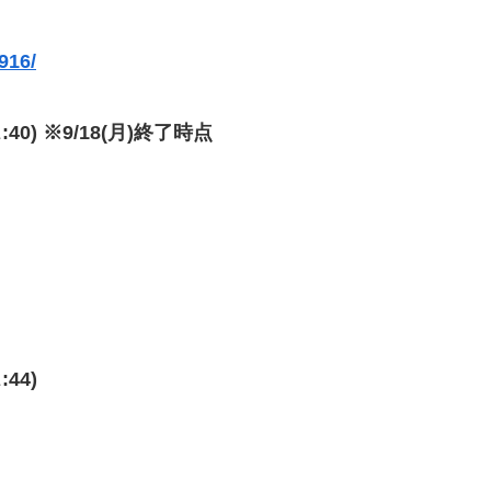
916/
) ※9/18(月)終了時点
44)