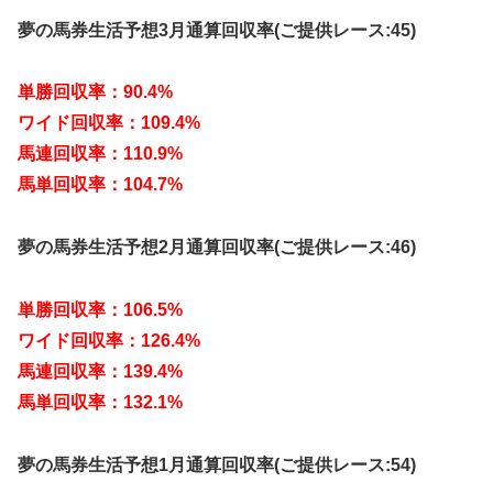
夢の馬券生活予想3月通算回収率(ご提供レース:45)
単勝回収率：90.4%
ワイド回収率：109.4%
馬連回収率：110.9%
馬単回収率：104.7%
夢の馬券生活予想2月通算回収率(ご提供レース:46)
単勝回収率：106.5%
ワイド回収率：126.4%
馬連回収率：139.4%
馬単回収率：132.1%
夢の馬券生活予想1月通算回収率(ご提供レース:54)