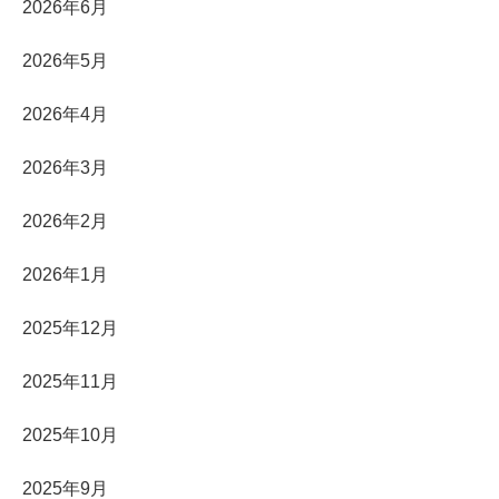
2026年6月
2026年5月
2026年4月
2026年3月
2026年2月
2026年1月
2025年12月
2025年11月
2025年10月
2025年9月