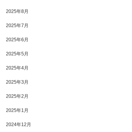
2025年8月
2025年7月
2025年6月
2025年5月
2025年4月
2025年3月
2025年2月
2025年1月
2024年12月