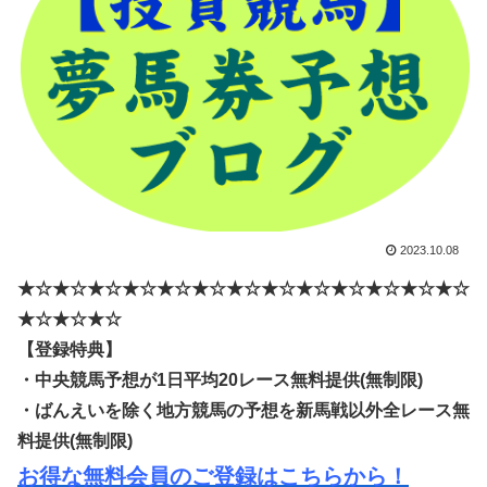
2023.10.08
★☆★☆★☆★☆★☆★☆★☆★☆★☆★☆★☆★☆★☆
★☆★☆★☆
【登録特典】
・中央競馬予想が1日平均20レース無料提供(無制限)
・ばんえいを除く地方競馬の予想を新馬戦以外全レース無
料提供(無制限)
お得な無料会員のご登録はこちらから！