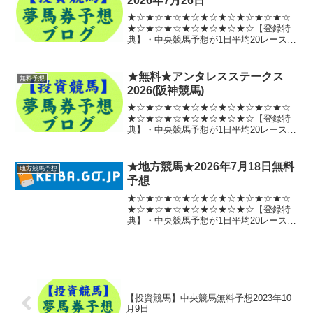
2026年7月26日
★☆★☆★☆★☆★☆★☆★☆★☆★☆
★☆★☆★☆★☆★☆★☆★☆【登録特
典】・中央競馬予想が1日平均20レース無
料提供(無制限)・ばんえいを除く地方競馬
の予想を新馬戦以外全レース無料提供(無
制限)・【夢の馬券生活予想】ご提供レー
★無料★アンタレスステークス
無料予想
スの中から、...
2026(阪神競馬)
★☆★☆★☆★☆★☆★☆★☆★☆★☆
★☆★☆★☆★☆★☆★☆★☆【登録特
典】・中央競馬予想が1日平均20レース無
料提供(無制限)・ばんえいを除く地方競馬
の予想を新馬戦以外全レース無料提供(無
制限)・【夢の馬券生活予想】ご提供レー
★地方競馬★2026年7月18日無料
地方競馬予想
スの中から、...
予想
★☆★☆★☆★☆★☆★☆★☆★☆★☆
★☆★☆★☆★☆★☆★☆★☆【登録特
典】・中央競馬予想が1日平均20レース無
料提供(無制限)・ばんえいを除く地方競馬
の予想を新馬戦以外全レース無料提供(無
制限)・【夢の馬券生活予想】ご提供レー
スの中から、...
【投資競馬】中央競馬無料予想2023年10
月9日