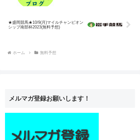
★盛岡競馬★10/9(月)マイルチャンピオン
シップ南部杯2023(無料予想)
ホーム
無料予想
メルマガ登録お願いします！