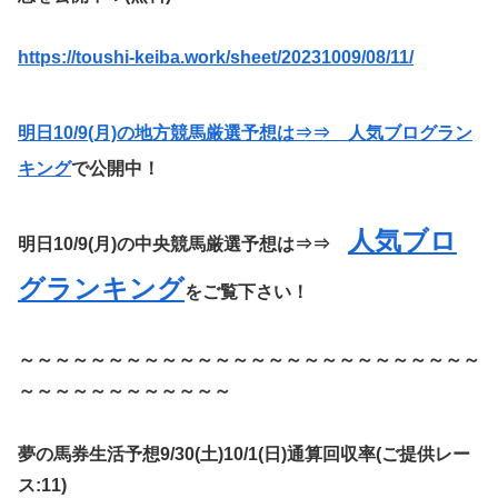
https://toushi-keiba.work/sheet/20231009/08/11/
明日10/9(月)の地方競馬厳選予想は⇒⇒
人気ブログラン
キング
で公開中！
人気ブロ
明日10/9(月)の中央競馬厳選予想は⇒⇒
グランキング
をご覧下さい！
～～～～～～～～～～～～～～～～～～～～～～～～～～
～～～～～～～～～～～～
夢の馬券生活予想9/30(土)10/1(日)通算回収率(ご提供レー
ス:11)