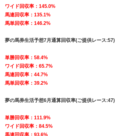
ワイド回収率：145.0%
馬連回収率：135.1%
馬単回収率：146.2%
夢の馬券生活予想7月通算回収率(ご提供レース:57)
単勝回収率：58.4%
ワイド回収率：65.7%
馬連回収率：44.7%
馬単回収率：39.2%
夢の馬券生活予想6月通算回収率(ご提供レース:47)
単勝回収率：111.9%
ワイド回収率：84.5%
馬連回収率：93.6%