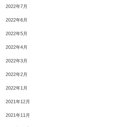
2022年7月
2022年6月
2022年5月
2022年4月
2022年3月
2022年2月
2022年1月
2021年12月
2021年11月