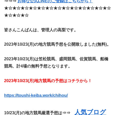
⇒⇒⇒
お得な公式LINEのご登録はこちらから！
★☆★☆★☆★☆★☆★☆★☆★☆★☆★☆★☆★☆★☆
★☆★☆★☆
皆さんこんばんは、管理人の高梨です。
2023年10/23(月)の地方競馬予想を公開致しました(無料)。
2023年10/23(月)は笠松競馬、盛岡競馬、佐賀競馬、船橋
競馬、計4場の無料予想となります。
2023年10/23(月)地方競馬の予想はコチラから！
https://toushi-keiba.work/chihou/
人気ブログ
10/23(月)の地方競馬厳選予想は⇒⇒