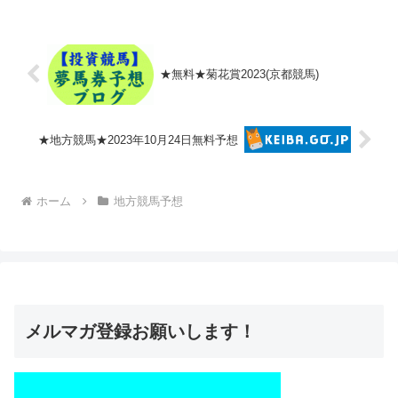
スの中から、...
★無料★菊花賞2023(京都競馬)
★地方競馬★2023年10月24日無料予想
ホーム
地方競馬予想
メルマガ登録お願いします！