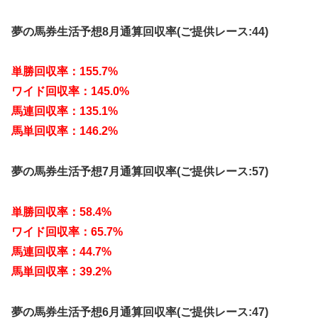
夢の馬券生活予想8月通算回収率(ご提供レース:44)
単勝回収率：155.7%
ワイド回収率：145.0%
馬連回収率：135.1%
馬単回収率：146.2%
夢の馬券生活予想7月通算回収率(ご提供レース:57)
単勝回収率：58.4%
ワイド回収率：65.7%
馬連回収率：44.7%
馬単回収率：39.2%
夢の馬券生活予想6月通算回収率(ご提供レース:47)