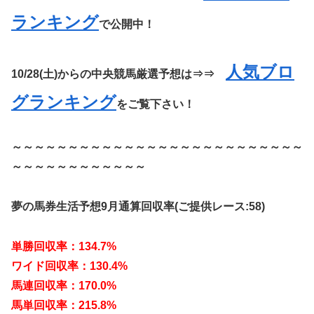
ランキング
で公開中！
人気ブロ
10/28(土)からの中央競馬厳選予想は⇒⇒
グランキング
をご覧下さい！
～～～～～～～～～～～～～～～～～～～～～～～～～～
～～～～～～～～～～～～
夢の馬券生活予想9月通算回収率(ご提供レース:58)
単勝回収率：134.7%
ワイド回収率：130.4%
馬連回収率：170.0%
馬単回収率：215.8%