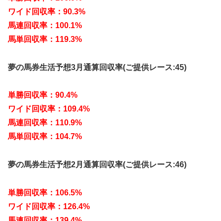
ワイド回収率：90.3%
馬連回収率：100.1%
馬単回収率：119.3%
夢の馬券生活予想3月通算回収率(ご提供レース:45)
単勝回収率：90.4%
ワイド回収率：109.4%
馬連回収率：110.9%
馬単回収率：104.7%
夢の馬券生活予想2月通算回収率(ご提供レース:46)
単勝回収率：106.5%
ワイド回収率：126.4%
馬連回収率：139.4%