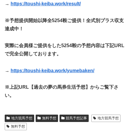
→
https://toushi-keiba.work/result/
※予想提供開始以降全5254鞍ご提供！全式別プラス収支
達成中！
実際に会員様ご提供をした5254鞍の予想内容は下記URL
で完全公開しております。
→
https://toushi-keiba.work/yumebaken/
※上記URL【過去の夢の馬券生活予想】からご覧下さ
い。
地方競馬予想
無料予想
競馬予想記事
地方競馬予想
無料予想