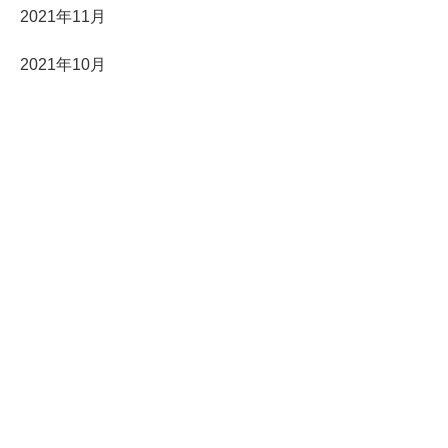
2021年11月
2021年10月