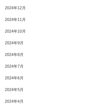
2024年12月
2024年11月
2024年10月
2024年9月
2024年8月
2024年7月
2024年6月
2024年5月
2024年4月