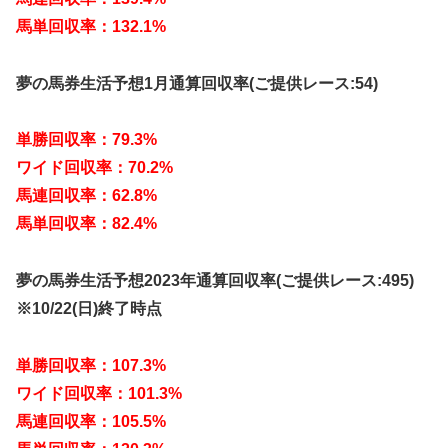
馬単回収率：132.1%
夢の馬券生活予想1月通算回収率(ご提供レース:54)
単勝回収率：79.3%
ワイド回収率：70.2%
馬連回収率：62.8%
馬単回収率：82.4%
夢の馬券生活予想2023年通算回収率(ご提供レース:495)
※10/22(日)終了時点
単勝回収率：107.3%
ワイド回収率：101.3%
馬連回収率：105.5%