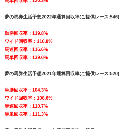
馬単回収率：120.3%
夢の馬券生活予想2022年通算回収率(ご提供レース:546)
単勝回収率：119.8%
ワイド回収率：110.8%
馬連回収率：116.6%
馬単回収率：139.0%
夢の馬券生活予想2021年通算回収率(ご提供レース:520)
単勝回収率：104.3%
ワイド回収率：108.6%
馬連回収率：110.7%
馬単回収率：111.3%