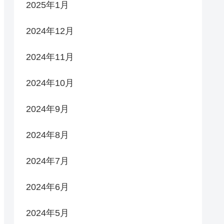
2025年1月
2024年12月
2024年11月
2024年10月
2024年9月
2024年8月
2024年7月
2024年6月
2024年5月