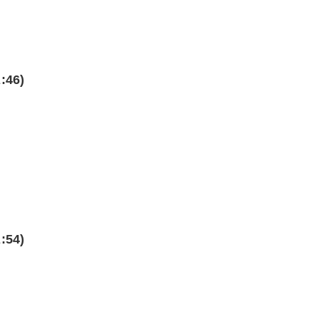
46)
54)