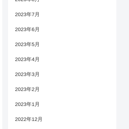
2023年7月
2023年6月
2023年5月
2023年4月
2023年3月
2023年2月
2023年1月
2022年12月