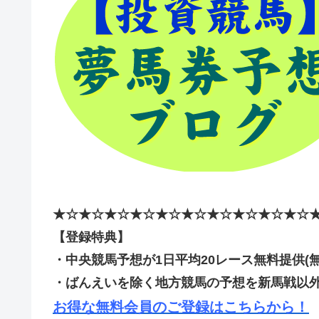
★☆★☆★☆★☆★☆★☆★☆★☆★☆★☆
【登録特典】
・中央競馬予想が1日平均20レース無料提供(無
・ばんえいを除く地方競馬の予想を新馬戦以外
お得な無料会員のご登録はこちらから！