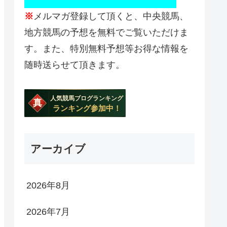
※
メルマガ登録して頂くと、中央競馬、
地方競馬の予想を無料でご覧いただけま
す。また、特別無料予想等お得な情報を
随時送らせて頂きます。
アーカイブ
2026年8月
2026年7月