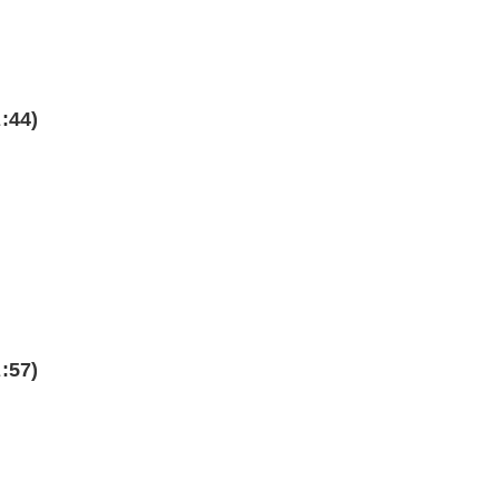
44)
57)