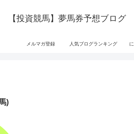
【投資競馬】夢馬券予想ブログ
メルマガ登録
人気ブログランキング
に
馬)