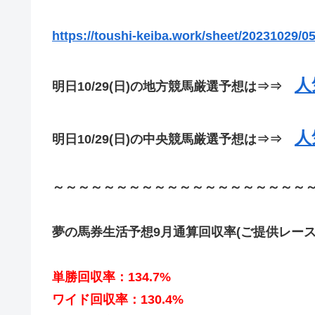
https://toushi-keiba.work/sheet/20231029/05
人
明日10/29(日)の地方競馬厳選予想は⇒⇒
人
明日10/29(日)の中央競馬厳選予想は⇒⇒
～～～～～～～～～～～～～～～～～～～～
夢の馬券生活予想9月通算回収率(ご提供レース:
単勝回収率：134.7%
ワイド回収率：130.4%