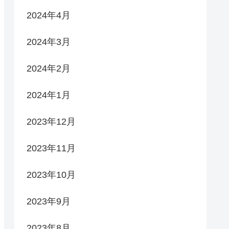
2024年4月
2024年3月
2024年2月
2024年1月
2023年12月
2023年11月
2023年10月
2023年9月
2023年8月