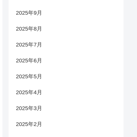
2025年9月
2025年8月
2025年7月
2025年6月
2025年5月
2025年4月
2025年3月
2025年2月