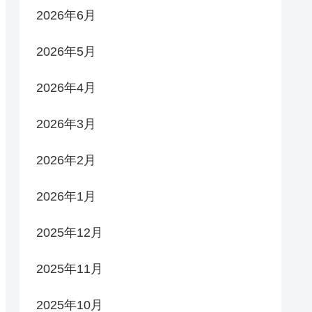
2026年6月
2026年5月
2026年4月
2026年3月
2026年2月
2026年1月
2025年12月
2025年11月
2025年10月