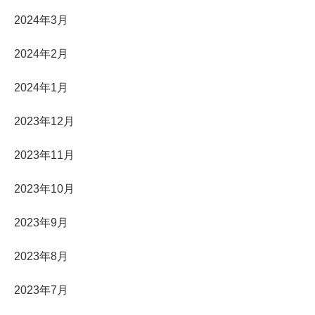
2024年3月
2024年2月
2024年1月
2023年12月
2023年11月
2023年10月
2023年9月
2023年8月
2023年7月