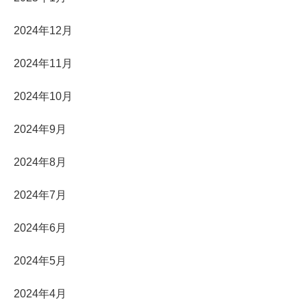
2024年12月
2024年11月
2024年10月
2024年9月
2024年8月
2024年7月
2024年6月
2024年5月
2024年4月