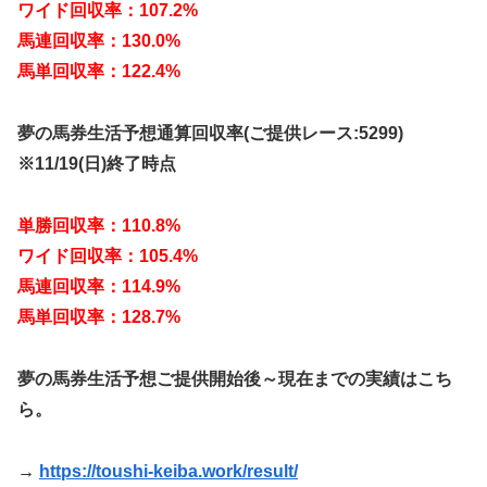
ワイド回収率：107.2%
馬連回収率：130.0%
馬単回収率：122.4%
夢の馬券生活予想通算回収率(ご提供レース:5299)
※11/19(日)終了時点
単勝回収率：110.8%
ワイド回収率：105.4%
馬連回収率：114.9%
馬単回収率：128.7%
夢の馬券生活予想ご提供開始後～現在までの実績はこち
ら。
→
https://toushi-keiba.work/result/