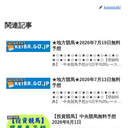
kawasaki
関連記事
★地方競馬★2026年7月19日無料
地方競馬予想
予想
★☆★☆★☆★☆★☆★☆★☆★☆★☆
★☆★☆★☆★☆★☆★☆★☆【登録特
典】・中央競馬予想が1日平均20レース無
料提供(無制限)・ばんえいを除く地方競馬
の予想を新馬戦以外全レース無料提供(無
制限)・【夢の馬券生活予想】ご提供レー
★地方競馬★2026年7月13日無料
地方競馬予想
スの中から、...
予想
★☆★☆★☆★☆★☆★☆★☆★☆★☆
★☆★☆★☆★☆★☆★☆★☆【登録特
典】・中央競馬予想が1日平均20レース無
料提供(無制限)・ばんえいを除く地方競馬
の予想を新馬戦以外全レース無料提供(無
制限)・【夢の馬券生活予想】ご提供レー
【投資競馬】中央競馬無料予想
無料予想
スの中から、...
2026年8月1日