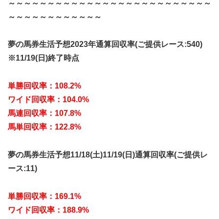
～～～～～～～～～～～～～～～～～～～～～～～～～～
～～～～～～～～～～～～
夢の馬券生活予想2023年通算回収率(ご提供レース:540)
※11/19(日)終了時点
単勝回収率：108.2%
ワイド回収率：104.0%
馬連回収率：107.8%
馬単回収率：122.8%
夢の馬券生活予想11/18(土)11/19(日)通算回収率(ご提供レ
ース:11)
単勝回収率：169.1%
ワイド回収率：188.9%