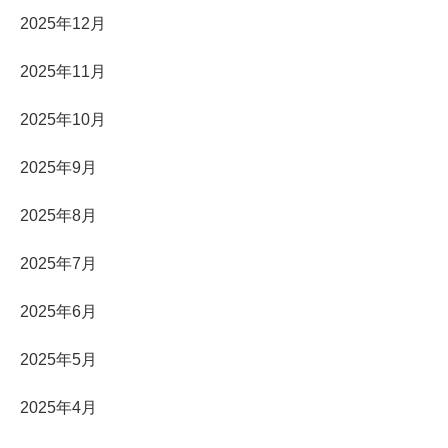
2025年12月
2025年11月
2025年10月
2025年9月
2025年8月
2025年7月
2025年6月
2025年5月
2025年4月