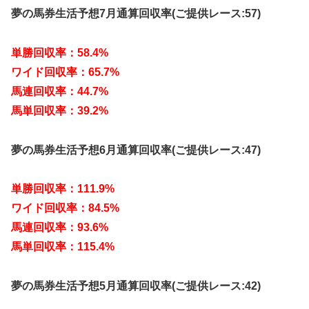
夢の馬券生活予想7月通算回収率(ご提供レース:57)
単勝回収率：58.4%
ワイド回収率：65.7%
馬連回収率：44.7%
馬単回収率：39.2%
夢の馬券生活予想6月通算回収率(ご提供レース:47)
単勝回収率：111.9%
ワイド回収率：84.5%
馬連回収率：93.6%
馬単回収率：115.4%
夢の馬券生活予想5月通算回収率(ご提供レース:42)