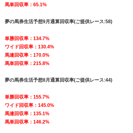
馬単回収率：65.1%
夢の馬券生活予想9月通算回収率(ご提供レース:58)
単勝回収率：134.7%
ワイド回収率：130.4%
馬連回収率：170.0%
馬単回収率：215.8%
夢の馬券生活予想8月通算回収率(ご提供レース:44)
単勝回収率：155.7%
ワイド回収率：145.0%
馬連回収率：135.1%
馬単回収率：146.2%