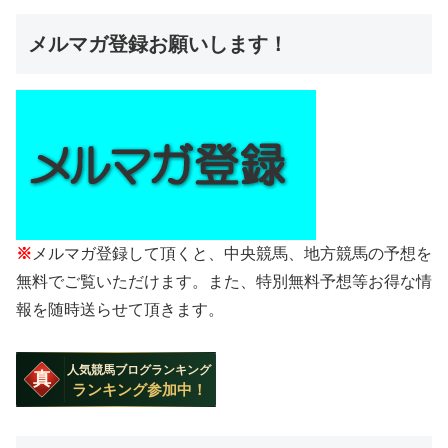
メルマガ登録お願いします！
※
メルマガ登録して頂くと、中央競馬、地方競馬の予想を
無料でご覧いただけます。また、特別無料予想等お得な情
報を随時送らせて頂きます。