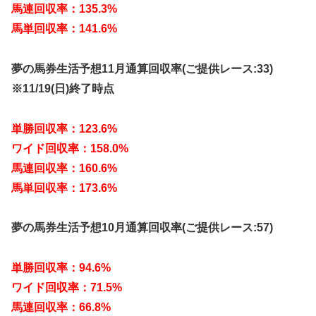
馬連回収率：135.3%
馬単回収率：141.6%
夢の馬券生活予想11月通算回収率(ご提供レース:33)
※11/19(日)終了時点
単勝回収率：123.6%
ワイド回収率：158.0%
馬連回収率：160.6%
馬単回収率：173.6%
夢の馬券生活予想10月通算回収率(ご提供レース:57)
単勝回収率：94.6%
ワイド回収率：71.5%
馬連回収率：66.8%