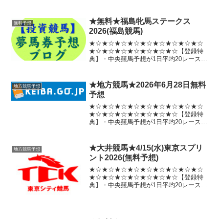
料提供(無制限)・ばんえいを除く地方競馬
の予想を新馬戦以外全レース無料提供(無
制限)・【夢の馬券生活予想】ご提供レー
★無料★福島牝馬ステークス
無料予想
スの中から、...
2026(福島競馬)
★☆★☆★☆★☆★☆★☆★☆★☆★☆
★☆★☆★☆★☆★☆★☆★☆【登録特
典】・中央競馬予想が1日平均20レース無
料提供(無制限)・ばんえいを除く地方競馬
の予想を新馬戦以外全レース無料提供(無
制限)・【夢の馬券生活予想】ご提供レー
★地方競馬★2026年6月28日無料
地方競馬予想
スの中から、...
予想
★☆★☆★☆★☆★☆★☆★☆★☆★☆
★☆★☆★☆★☆★☆★☆★☆【登録特
典】・中央競馬予想が1日平均20レース無
料提供(無制限)・ばんえいを除く地方競馬
の予想を新馬戦以外全レース無料提供(無
制限)・【夢の馬券生活予想】ご提供レー
★大井競馬★4/15(水)東京スプリ
地方競馬予想
スの中から、...
ント2026(無料予想)
★☆★☆★☆★☆★☆★☆★☆★☆★☆
★☆★☆★☆★☆★☆★☆★☆【登録特
典】・中央競馬予想が1日平均20レース無
料提供(無制限)・ばんえいを除く地方競馬
の予想を新馬戦以外全レース無料提供(無
制限)・【夢の馬券生活予想】ご提供レー
スの中から、...