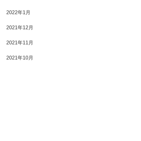
2022年1月
2021年12月
2021年11月
2021年10月