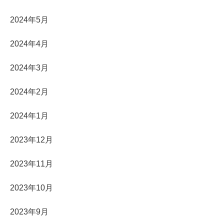
2024年5月
2024年4月
2024年3月
2024年2月
2024年1月
2023年12月
2023年11月
2023年10月
2023年9月