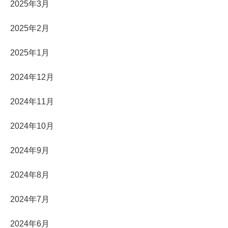
2025年3月
2025年2月
2025年1月
2024年12月
2024年11月
2024年10月
2024年9月
2024年8月
2024年7月
2024年6月