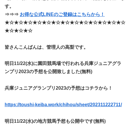
す。
⇒⇒⇒
お得な公式LINEのご登録はこちらから！
★☆★☆★☆★☆★☆★☆★☆★☆★☆★☆★☆★☆★☆
★☆★☆★☆
皆さんこんばんは、管理人の高梨です。
明日11/22(水)に園田競馬場で行われる兵庫ジュニアグラ
ンプリ2023の予想を公開致しました(無料)
兵庫ジュニアグランプリ2023の予想はコチラから！
https://toushi-keiba.work/chihou/sheet/202311222711/
明日11/22(水)の地方競馬予想も公開中です(無料)