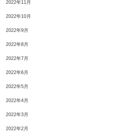
2022年11月
2022年10月
2022年9月
2022年8月
2022年7月
2022年6月
2022年5月
2022年4月
2022年3月
2022年2月