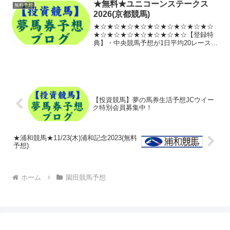
★無料★ユニコーンステークス
無料予想
2026(京都競馬)
★☆★☆★☆★☆★☆★☆★☆★☆★☆
★☆★☆★☆★☆★☆★☆★☆【登録特
典】・中央競馬予想が1日平均20レース無
料提供(無制限)・ばんえいを除く地方競馬
の予想を新馬戦以外全レース無料提供(無
制限)・【夢の馬券生活予想】ご提供レー
スの中から、...
【投資競馬】夢の馬券生活予想JCウイー
ク特別会員募集中！
★浦和競馬★11/23(木)浦和記念2023(無料
予想)
ホーム
園田競馬予想