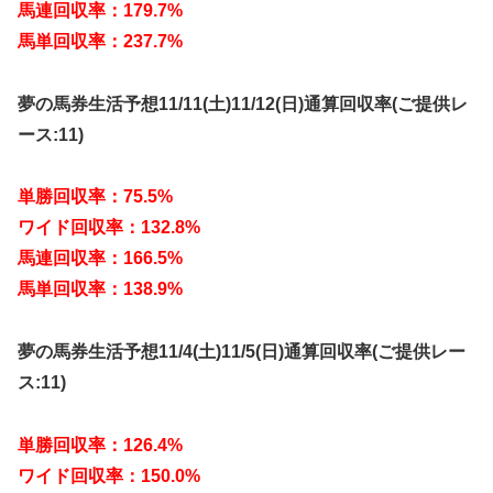
馬連回収率：179.7%
馬単回収率：237.7%
夢の馬券生活予想11/11(土)11/12(日)通算回収率(ご提供レ
ース:11)
単勝回収率：75.5%
ワイド回収率：132.8%
馬連回収率：166.5%
馬単回収率：138.9%
夢の馬券生活予想11/4(土)11/5(日)通算回収率(ご提供レー
ス:11)
単勝回収率：126.4%
ワイド回収率：150.0%