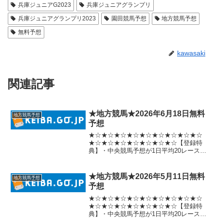
兵庫ジュニアG2023
兵庫ジュニアグランプリ
兵庫ジュニアグランプリ2023
園田競馬予想
地方競馬予想
無料予想
kawasaki
関連記事
★地方競馬★2026年6月18日無料
地方競馬予想
予想
★☆★☆★☆★☆★☆★☆★☆★☆★☆
★☆★☆★☆★☆★☆★☆★☆【登録特
典】・中央競馬予想が1日平均20レース無
料提供(無制限)・ばんえいを除く地方競馬
の予想を新馬戦以外全レース無料提供(無
制限)・【夢の馬券生活予想】ご提供レー
★地方競馬★2026年5月11日無料
地方競馬予想
スの中から、...
予想
★☆★☆★☆★☆★☆★☆★☆★☆★☆
★☆★☆★☆★☆★☆★☆★☆【登録特
典】・中央競馬予想が1日平均20レース無