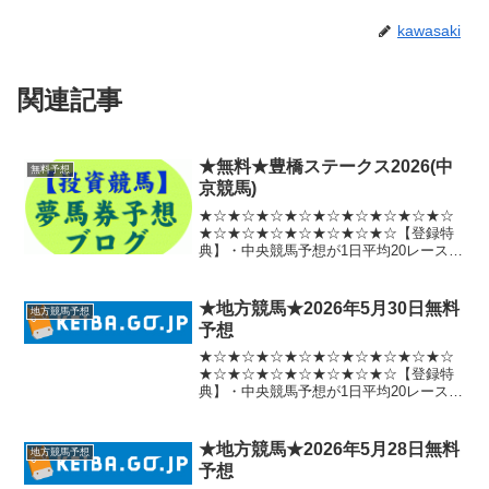
kawasaki
関連記事
★無料★豊橋ステークス2026(中
無料予想
京競馬)
★☆★☆★☆★☆★☆★☆★☆★☆★☆
★☆★☆★☆★☆★☆★☆★☆【登録特
典】・中央競馬予想が1日平均20レース無
料提供(無制限)・ばんえいを除く地方競馬
の予想を新馬戦以外全レース無料提供(無
制限)・【夢の馬券生活予想】ご提供レー
★地方競馬★2026年5月30日無料
地方競馬予想
スの中から、...
予想
★☆★☆★☆★☆★☆★☆★☆★☆★☆
★☆★☆★☆★☆★☆★☆★☆【登録特
典】・中央競馬予想が1日平均20レース無
料提供(無制限)・ばんえいを除く地方競馬
の予想を新馬戦以外全レース無料提供(無
制限)・【夢の馬券生活予想】ご提供レー
★地方競馬★2026年5月28日無料
地方競馬予想
スの中から、...
予想