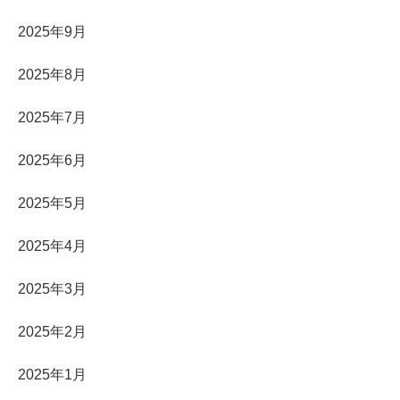
2025年9月
2025年8月
2025年7月
2025年6月
2025年5月
2025年4月
2025年3月
2025年2月
2025年1月