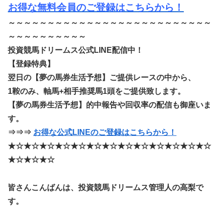
お得な無料会員のご登録はこちらから！
～～～～～～～～～～～～～～～～～～～～～～～～～～
～～～～～～～～～～
投資競馬ドリームス公式LINE配信中！
【登録特典】
翌日の【夢の馬券生活予想】ご提供レースの中から、
1鞍のみ、軸馬+相手推奨馬1頭をご提供致します。
【夢の馬券生活予想】的中報告や回収率の配信も御座いま
す。
⇒⇒⇒
お得な公式LINEのご登録はこちらから！
★☆★☆★☆★☆★☆★☆★☆★☆★☆★☆★☆★☆★☆
★☆★☆★☆
皆さんこんばんは、投資競馬ドリームス管理人の高梨で
す
。