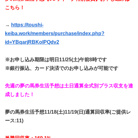
こちら！
→
https://toushi-
keiba.work/members/purchase/index.php?
id=YBqarjRBKolPQdv2
※お申し込み期限は明日11/25(土)午前8時です
※銀行振込、カード決済でのお申し込みが可能です
先週の夢の馬券生活予想は土日通算全式別プラス収支を達
成しました！
夢の馬券生活予想11/18(土)11/19(日)通算回収率(ご提供レ
ース:11)