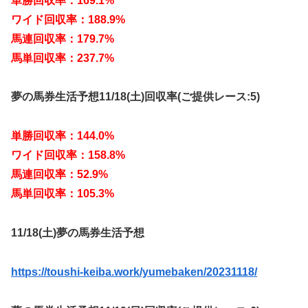
単勝回収率：169.1%
ワイド回収率：188.9%
馬連回収率：179.7%
馬単回収率：237.7%
夢の馬券生活予想11/18(土)回収率(ご提供レース:5)
単勝回収率：144.0%
ワイド回収率：158.8%
馬連回収率：52.9%
馬単回収率：105.3%
11/18(土)夢の馬券生活予想
https://toushi-keiba.work/yumebaken/20231118/