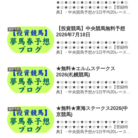
★☆★☆★☆★☆★☆★☆★☆★☆★☆
★☆★☆★☆★☆★☆★☆★☆【登録特
典】・中央競馬予想が1日平均20レース無
料提供(無制限)・ばんえいを除く地方競馬
の予想を新馬戦以外全レース無料提供(無
制限)・【夢の馬券生活予想】ご提供レー
【投資競馬】中央競馬無料予想
無料予想
スの中から、...
2026年7月18日
★☆★☆★☆★☆★☆★☆★☆★☆★☆
★☆★☆★☆★☆★☆★☆★☆【登録特
典】・中央競馬予想が1日平均20レース無
料提供(無制限)・ばんえいを除く地方競馬
の予想を新馬戦以外全レース無料提供(無
制限)・【夢の馬券生活予想】ご提供レー
★無料★エルムステークス
無料予想
スの中から、...
2026(札幌競馬)
★☆★☆★☆★☆★☆★☆★☆★☆★☆
★☆★☆★☆★☆★☆★☆★☆【登録特
典】・中央競馬予想が1日平均20レース無
料提供(無制限)・ばんえいを除く地方競馬
の予想を新馬戦以外全レース無料提供(無
制限)・【夢の馬券生活予想】ご提供レー
★無料★東海ステークス2026(中
無料予想
スの中から、...
京競馬)
★☆★☆★☆★☆★☆★☆★☆★☆★☆
★☆★☆★☆★☆★☆★☆★☆【登録特
典】・中央競馬予想が1日平均20レース無
料提供(無制限)・ばんえいを除く地方競馬