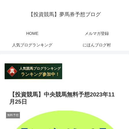
【投資競馬】夢馬券予想ブログ
HOME
メルマガ登録
人気ブログランキング
にほんブログ村
【投資競馬】中央競馬無料予想2023年11
月25日
無料予想