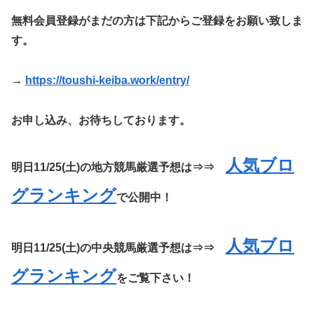
無料会員登録がまだの方は下記からご登録をお願い致しま
す。
→
https://toushi-keiba.work/entry/
お申し込み、お待ちしております。
人気ブロ
明日11/25(土)の地方競馬厳選予想は⇒⇒
グランキング
で公開中！
人気ブロ
明日11/25(土)の中央競馬厳選予想は⇒⇒
グランキング
をご覧下さい！