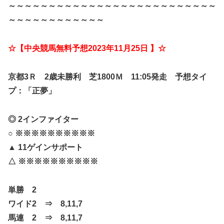
～～～～～～～～～～～～～～～～～～～～～～～～～～
～～～～～～～～～～～～
☆【中央競馬無料予想2023年11月25日 】☆
京都3Ｒ 2歳未勝利 芝1800Ｍ 11:05発走 予想タイ
プ：「正夢」
◎ 2インファイター
○ ※※※※※※※※※※
▲ 11ゲインサポート
△ ※※※※※※※※※※
単勝 2
ワイド2 ⇒ 8,11,7
馬連 2 ⇒ 8,11,7