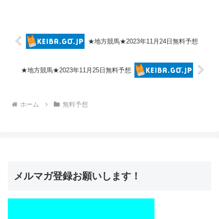
の予想を新馬戦以外全レース無料提供(無
制限)・【夢の馬券生活予想】ご提供レー
スの中から、...
★地方競馬★2023年11月24日無料予想
★地方競馬★2023年11月25日無料予想
ホーム
無料予想
メルマガ登録お願いします！