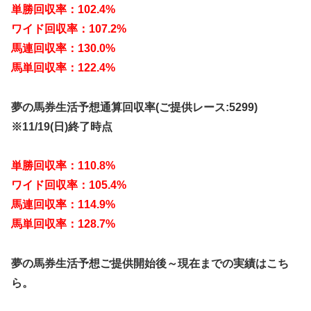
単勝回収率：102.4%
ワイド回収率：107.2%
馬連回収率：130.0%
馬単回収率：122.4%
夢の馬券生活予想通算回収率(ご提供レース:5299)
※11/19(日)終了時点
単勝回収率：110.8%
ワイド回収率：105.4%
馬連回収率：114.9%
馬単回収率：128.7%
夢の馬券生活予想ご提供開始後～現在までの実績はこち
ら。