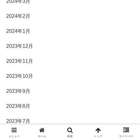
2024年3月
2024年2月
2024年1月
2023年12月
2023年11月
2023年10月
2023年9月
2023年8月
2023年7月
2023年6月
メニュー
ホーム
検索
トップ
サイドバー