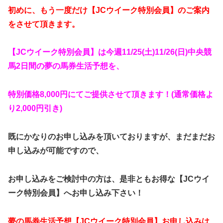
初めに、もう一度だけ【JCウイーク特別会員】のご案内
をさせて頂きます。
【JCウイーク特別会員】は今週11/25(土)11/26(日)中央競
馬2日間の夢の馬券生活予想を、
特別価格8,000円にてご提供させて頂きます！(通常価格よ
り2,000円引き)
既にかなりのお申し込みを頂いておりますが、まだまだお
申し込みが可能ですので、
お申し込みをご検討中の方は、是非ともお得な【JCウイ
ーク特別会員】へお申し込み下さい！
夢の馬券生活予想【JCウイーク特別会員】お申し込みは