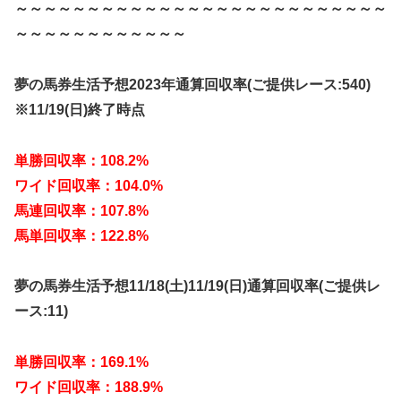
～～～～～～～～～～～～～～～～～～～～～～～～～～
～～～～～～～～～～～～
夢の馬券生活予想2023年通算回収率(ご提供レース:540)
※11/19(日)終了時点
単勝回収率：108.2%
ワイド回収率：104.0%
馬連回収率：107.8%
馬単回収率：122.8%
夢の馬券生活予想11/18(土)11/19(日)通算回収率(ご提供レ
ース:11)
単勝回収率：169.1%
ワイド回収率：188.9%