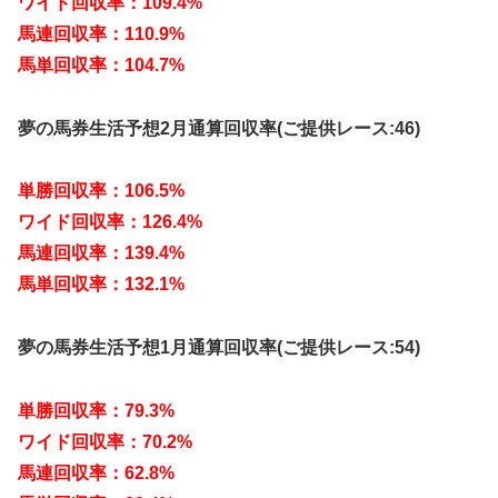
ワイド回収率：109.4%
馬連回収率：110.9%
馬単回収率：104.7%
夢の馬券生活予想2月通算回収率(ご提供レース:46)
単勝回収率：106.5%
ワイド回収率：126.4%
馬連回収率：139.4%
馬単回収率：132.1%
夢の馬券生活予想1月通算回収率(ご提供レース:54)
単勝回収率：79.3%
ワイド回収率：70.2%
馬連回収率：62.8%