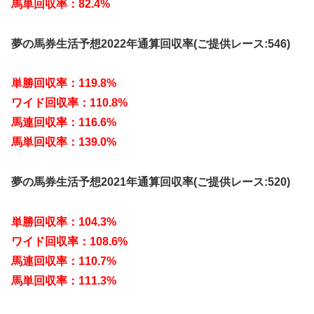
馬単回収率：82.4%
夢の馬券生活予想2022年通算回収率(ご提供レース:546)
単勝回収率：119.8%
ワイド回収率：110.8%
馬連回収率：116.6%
馬単回収率：139.0%
夢の馬券生活予想2021年通算回収率(ご提供レース:520)
単勝回収率：104.3%
ワイド回収率：108.6%
馬連回収率：110.7%
馬単回収率：111.3%