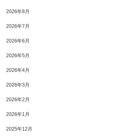
2026年8月
2026年7月
2026年6月
2026年5月
2026年4月
2026年3月
2026年2月
2026年1月
2025年12月