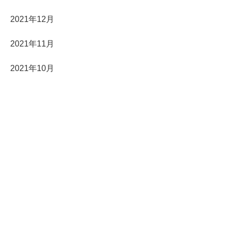
2021年12月
2021年11月
2021年10月