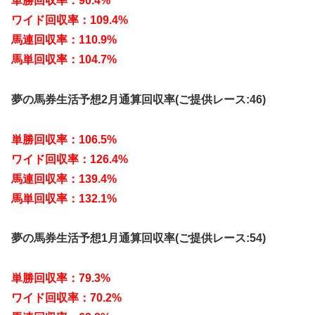
単勝回収率：90.4%
ワイド回収率：109.4%
馬連回収率：110.9%
馬単回収率：104.7%
夢の馬券生活予想2月通算回収率(ご提供レース:46)
単勝回収率：106.5%
ワイド回収率：126.4%
馬連回収率：139.4%
馬単回収率：132.1%
夢の馬券生活予想1月通算回収率(ご提供レース:54)
単勝回収率：79.3%
ワイド回収率：70.2%