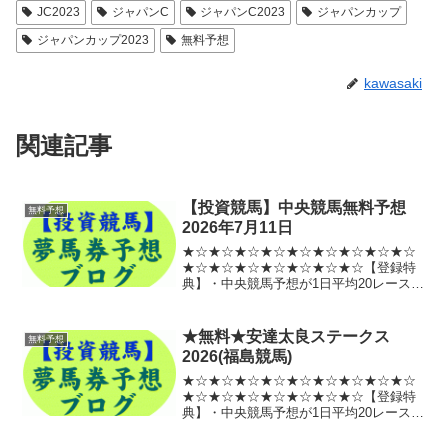
JC2023
ジャパンC
ジャパンC2023
ジャパンカップ
ジャパンカップ2023
無料予想
kawasaki
関連記事
【投資競馬】中央競馬無料予想
無料予想
2026年7月11日
★☆★☆★☆★☆★☆★☆★☆★☆★☆
★☆★☆★☆★☆★☆★☆★☆【登録特
典】・中央競馬予想が1日平均20レース無
料提供(無制限)・ばんえいを除く地方競馬
の予想を新馬戦以外全レース無料提供(無
制限)・【夢の馬券生活予想】ご提供レー
★無料★安達太良ステークス
無料予想
スの中から、...
2026(福島競馬)
★☆★☆★☆★☆★☆★☆★☆★☆★☆
★☆★☆★☆★☆★☆★☆★☆【登録特
典】・中央競馬予想が1日平均20レース無
料提供(無制限)・ばんえいを除く地方競馬
の予想を新馬戦以外全レース無料提供(無