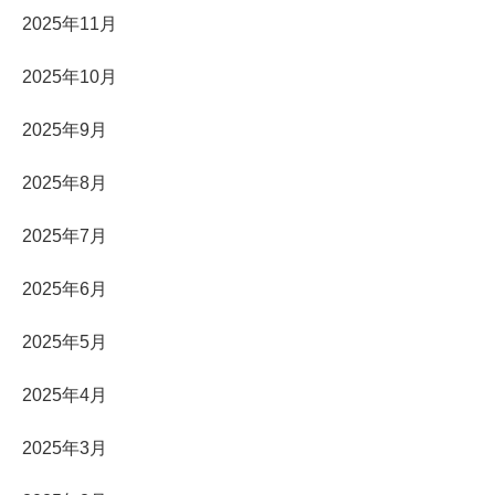
2025年11月
2025年10月
2025年9月
2025年8月
2025年7月
2025年6月
2025年5月
2025年4月
2025年3月