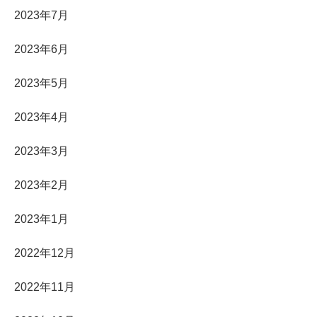
2023年7月
2023年6月
2023年5月
2023年4月
2023年3月
2023年2月
2023年1月
2022年12月
2022年11月