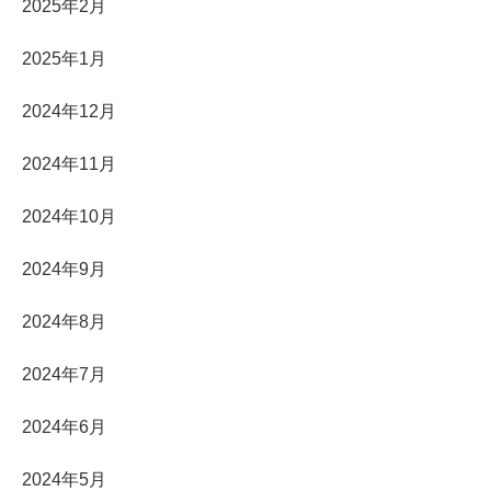
2025年2月
2025年1月
2024年12月
2024年11月
2024年10月
2024年9月
2024年8月
2024年7月
2024年6月
2024年5月