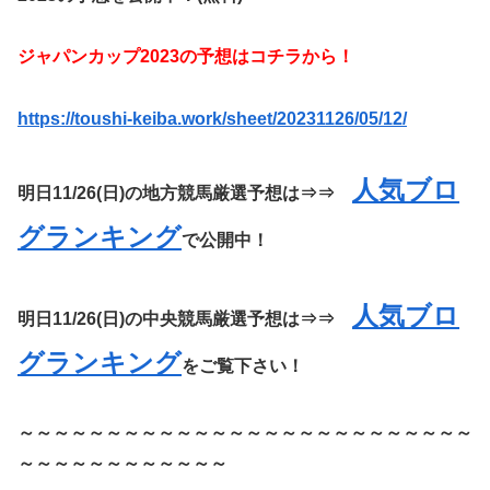
ジャパンカップ2023の予想はコチラから！
https://toushi-keiba.work/sheet/20231126/05/12/
人気ブロ
明日11/26(日)の地方競馬厳選予想は⇒⇒
グランキング
で公開中！
人気ブロ
明日11/26(日)の中央競馬厳選予想は⇒⇒
グランキング
をご覧下さい！
～～～～～～～～～～～～～～～～～～～～～～～～～～
～～～～～～～～～～～
～