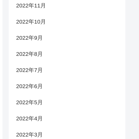
2022年11月
2022年10月
2022年9月
2022年8月
2022年7月
2022年6月
2022年5月
2022年4月
2022年3月