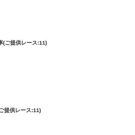
率(ご提供レース:11)
(ご提供レース:11)