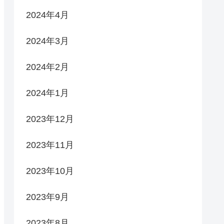
2024年4月
2024年3月
2024年2月
2024年1月
2023年12月
2023年11月
2023年10月
2023年9月
2023年8月