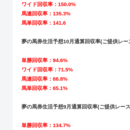
ワイド回収率：150.0%
馬連回収率：135.3%
馬単回収率：141.6
夢の馬券生活予想10月通算回収率(ご提供レース:
単勝回収率：94.6%
ワイド回収率：71.5%
馬連回収率：66.8%
馬単回収率：65.1%
夢の馬券生活予想9月通算回収率(ご提供レース:
単勝回収率：134.7%