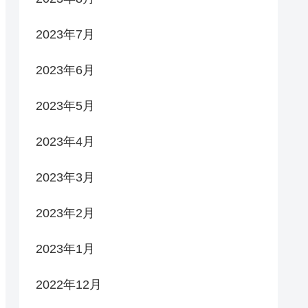
2023年7月
2023年6月
2023年5月
2023年4月
2023年3月
2023年2月
2023年1月
2022年12月