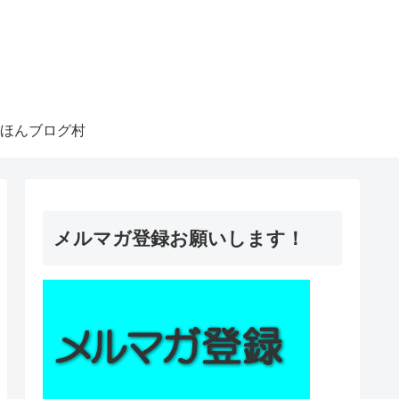
ほんブログ村
メルマガ登録お願いします！