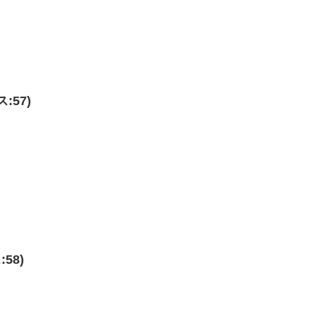
57)
58)