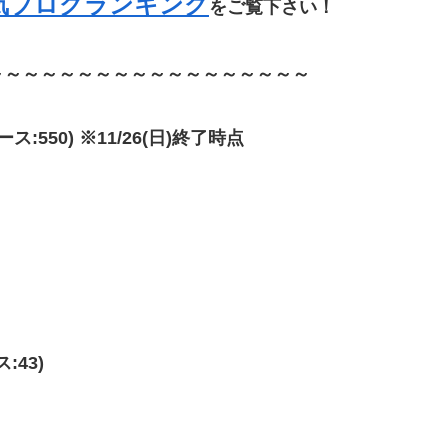
気ブログランキング
をご覧下さい！
～～～～～～～～～～～～～～～～～～
550) ※11/26(日)終了時点
43)