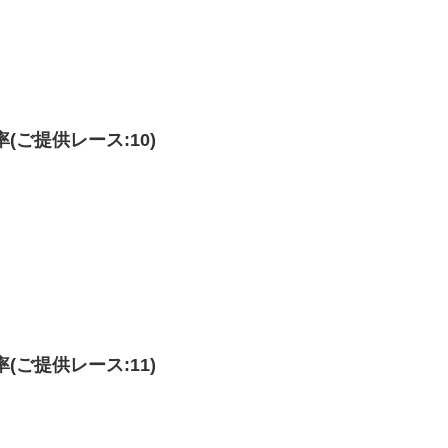
率(ご提供レース:10)
率(ご提供レース:11)