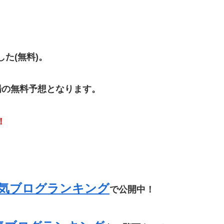
した(無料)。
計2場の無料予想となります。
！
気ブログランキング
で公開中！