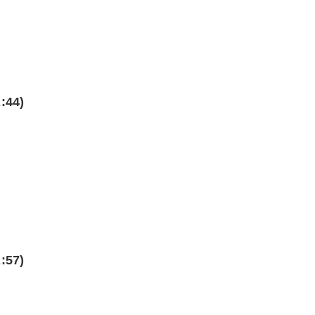
44)
57)