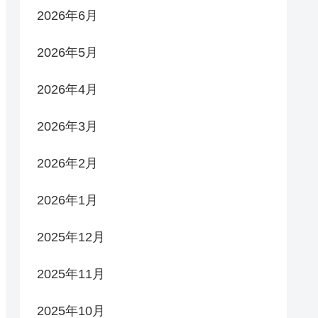
2026年6月
2026年5月
2026年4月
2026年3月
2026年2月
2026年1月
2025年12月
2025年11月
2025年10月