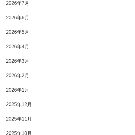
2026年7月
2026年6月
2026年5月
2026年4月
2026年3月
2026年2月
2026年1月
2025年12月
2025年11月
2025年10月