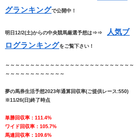
グランキング
で公開中！
人気ブ
明日12/2(土)からの中央競馬厳選予想は⇒⇒
ログランキング
をご覧下さい！
～～～～～～～～～～～～～～～～～～～～～～～～～～
～～～～～～～～～～～～
夢の馬券生活予想2023年通算回収率(ご提供レース:550)
※11/26(日)終了時点
単勝回収率：111.4%
ワイド回収率：105.7%
馬連回収率：109.6%