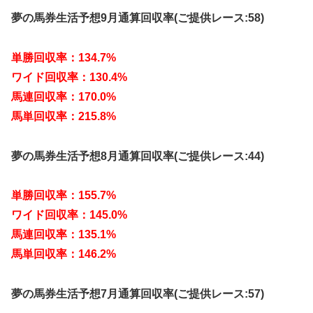
夢の馬券生活予想9月通算回収率(ご提供レース:58)
単勝回収率：134.7%
ワイド回収率：130.4%
馬連回収率：170.0%
馬単回収率：215.8%
夢の馬券生活予想8月通算回収率(ご提供レース:44)
単勝回収率：155.7%
ワイド回収率：145.0%
馬連回収率：135.1%
馬単回収率：146.2%
夢の馬券生活予想7月通算回収率(ご提供レース:57)