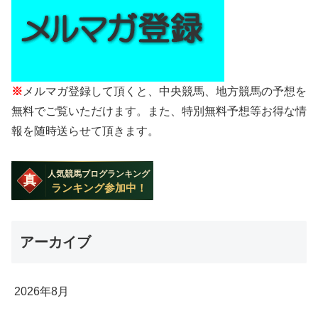
※
メルマガ登録して頂くと、中央競馬、地方競馬の予想を
無料でご覧いただけます。また、特別無料予想等お得な情
報を随時送らせて頂きます。
アーカイブ
2026年8月