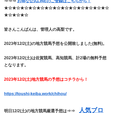
⇒⇒⇒
お得な公式LINEのご登録はこちらから！
★☆★☆★☆★☆★☆★☆★☆★☆★☆★☆★☆★☆★☆
★☆★☆★☆
皆さんこんばんは、管理人の高梨です。
2023年12/2(土)の地方競馬予想を公開致しました(無料)。
2023年12/2(土)は佐賀競馬、高知競馬、計2場の無料予想
となります。
2023年12/2(土)地方競馬の予想はコチラから！
https://toushi-keiba.work/chihou/
人気ブロ
明日12/2(土)の地方競馬厳選予想は⇒⇒