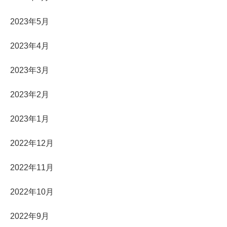
2023年5月
2023年4月
2023年3月
2023年2月
2023年1月
2022年12月
2022年11月
2022年10月
2022年9月