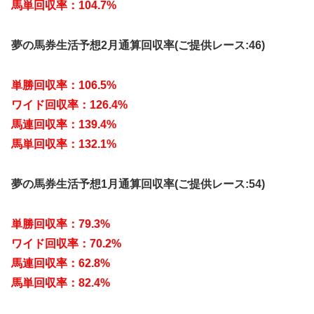
馬単回収率：104.7%
夢の馬券生活予想2月通算回収率(ご提供レース:46)
単勝回収率：106.5%
ワイド回収率：126.4%
馬連回収率：139.4%
馬単回収率：132.1%
夢の馬券生活予想1月通算回収率(ご提供レース:54)
単勝回収率：79.3%
ワイド回収率：70.2%
馬連回収率：62.8%
馬単回収率：82.4%