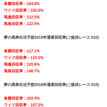
単勝回収率：104.8%
ワイド回収率：102.0%
馬連回収率：112.5%
馬単回収率：122.5%
夢の馬券生活予想2019年通算回収率(ご提供レース:532)
単勝回収率：117.1%
ワイド回収率：115.5%
馬連回収率：120.6%
馬単回収率：148.7%
夢の馬券生活予想2018年通算回収率(ご提供レース:510)
単勝回収率：102.4%
ワイド回収率：107.2%