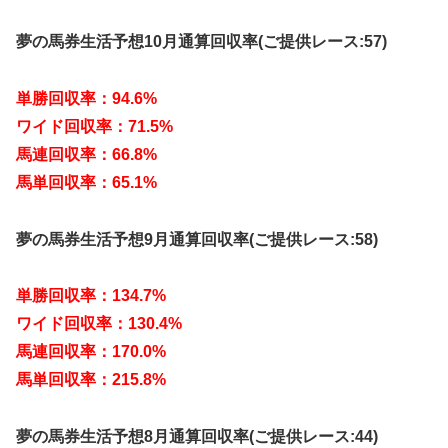
夢の馬券生活予想10月通算回収率(ご提供レース:57)
単勝回収率：94.6%
ワイド回収率：71.5%
馬連回収率：66.8%
馬単回収率：65.1%
夢の馬券生活予想9月通算回収率(ご提供レース:58)
単勝回収率：134.7%
ワイド回収率：130.4%
馬連回収率：170.0%
馬単回収率：215.8%
夢の馬券生活予想8月通算回収率(ご提供レース:44)