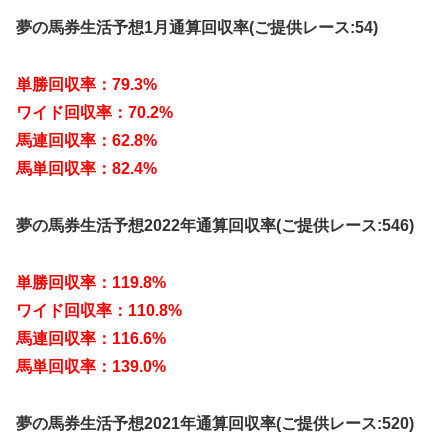
夢の馬券生活予想1月通算回収率(ご提供レース:54)
単勝回収率：79.3%
ワイド回収率：70.2%
馬連回収率：62.8%
馬単回収率：82.4%
夢の馬券生活予想2022年通算回収率(ご提供レース:546)
単勝回収率：119.8%
ワイド回収率：110.8%
馬連回収率：116.6%
馬単回収率：139.0%
夢の馬券生活予想2021年通算回収率(ご提供レース:520)