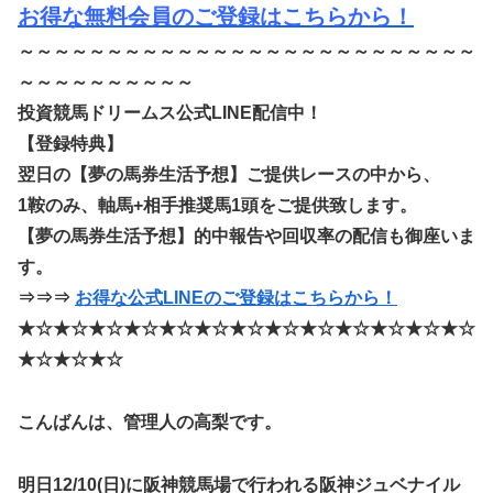
お得な無料会員のご登録はこちらから！
～～～～～～～～～～～～～～～～～～～～～～～～～～
～～～～～～～～～～
投資競馬ドリームス公式LINE配信中！
【登録特典】
翌日の【夢の馬券生活予想】ご提供レースの中から、
1鞍のみ、軸馬+相手推奨馬1頭をご提供致します。
【夢の馬券生活予想】的中報告や回収率の配信も御座いま
す。
⇒⇒⇒
お得な公式LINEのご登録はこちらから！
★☆★☆★☆★☆★☆★☆★☆★☆★☆★☆★☆★☆★☆
★☆★☆★☆
こんばんは、管理人の高梨です。
明日12/10(日)に阪神競馬場で行われる阪神ジュベナイル