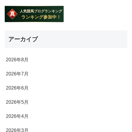
アーカイブ
2026年8月
2026年7月
2026年6月
2026年5月
2026年4月
2026年3月