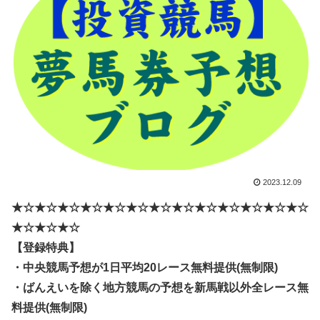
2023.12.09
★☆★☆★☆★☆★☆★☆★☆★☆★☆★☆★☆★☆★☆
★☆★☆★☆
【登録特典】
・中央競馬予想が1日平均20レース無料提供(無制限)
・ばんえいを除く地方競馬の予想を新馬戦以外全レース無
料提供(無制限)