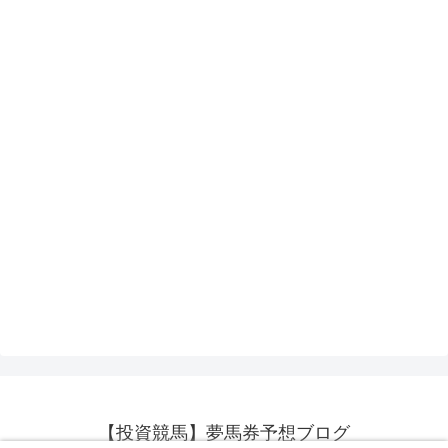
【投資競馬】夢馬券予想ブログ