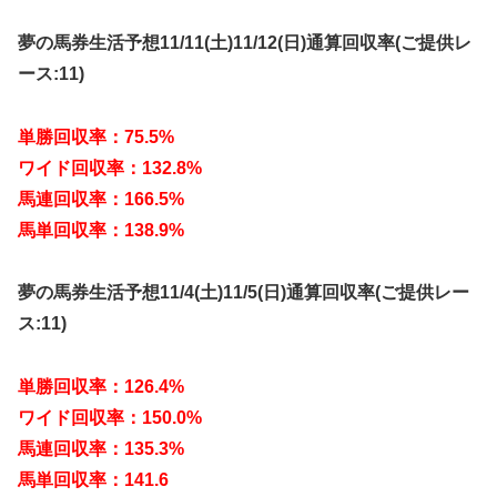
夢の馬券生活予想11/11(土)11/12(日)通算回収率(ご提供レ
ース:11)
単勝回収率：75.5%
ワイド回収率：132.8%
馬連回収率：166.5%
馬単回収率：138.9%
夢の馬券生活予想11/4(土)11/5(日)通算回収率(ご提供レー
ス:11)
単勝回収率：126.4%
ワイド回収率：150.0%
馬連回収率：135.3%
馬単回収率：141.6