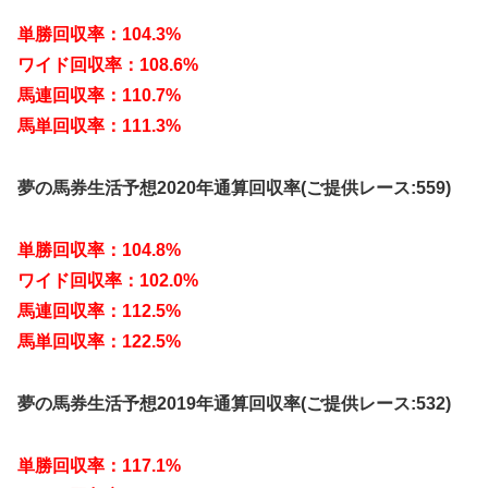
単勝回収率：104.3%
ワイド回収率：108.6%
馬連回収率：110.7%
馬単回収率：111.3%
夢の馬券生活予想2020年通算回収率(ご提供レース:559)
単勝回収率：104.8%
ワイド回収率：102.0%
馬連回収率：112.5%
馬単回収率：122.5%
夢の馬券生活予想2019年通算回収率(ご提供レース:532)
単勝回収率：117.1%