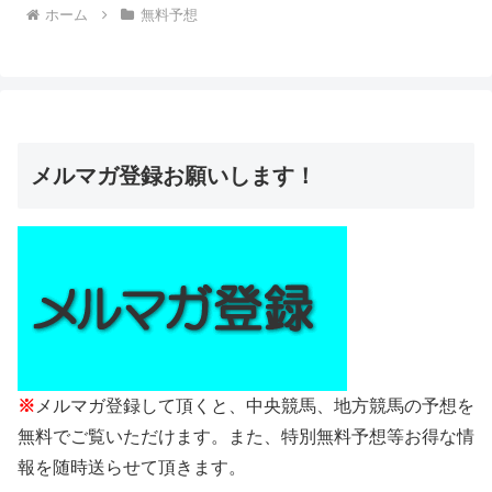
ホーム
無料予想
メルマガ登録お願いします！
※
メルマガ登録して頂くと、中央競馬、地方競馬の予想を
無料でご覧いただけます。また、特別無料予想等お得な情
報を随時送らせて頂きます。