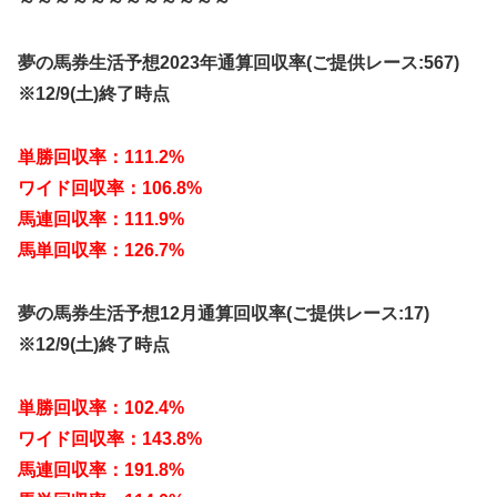
～～～～～～～～～～～～
夢の馬券生活予想2023年通算回収率(ご提供レース:567)
※12/9(土)終了時点
単勝回収率：111.2%
ワイド回収率：106.8%
馬連回収率：111.9%
馬単回収率：126.7%
夢の馬券生活予想12月通算回収率(ご提供レース:17)
※12/9(土)終了時点
単勝回収率：102.4%
ワイド回収率：143.8%
馬連回収率：191.8%