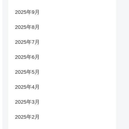
2025年9月
2025年8月
2025年7月
2025年6月
2025年5月
2025年4月
2025年3月
2025年2月