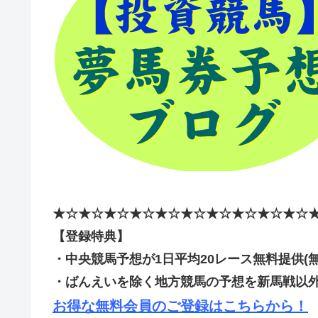
★☆★☆★☆★☆★☆★☆★☆★☆★☆★☆
【登録特典】
・中央競馬予想が1日平均20レース無料提供(無
・ばんえいを除く地方競馬の予想を新馬戦以外
お得な無料会員のご登録はこちらから！