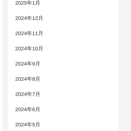
2025年1月
2024年12月
2024年11月
2024年10月
2024年9月
2024年8月
2024年7月
2024年6月
2024年5月