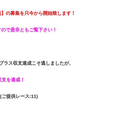
員】の募集を只今から開始致します！
すので是非ともご覧下さい！
プラス収支達成こそ逃しましたが、
収支を達成！
(ご提供レース:11)