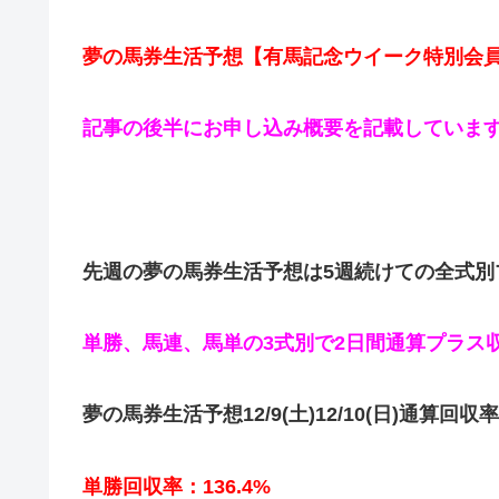
夢の馬券生活予想【有馬記念ウイーク特別会
記事の後半にお申し込み概要を記載していま
先週の夢の馬券生活予想は5週続けての全式別
単勝、馬連、馬単の3式別で2日間通算プラス
夢の馬券生活予想12/9(土)12/10(日)通算回収率
単勝回収率：136.4%