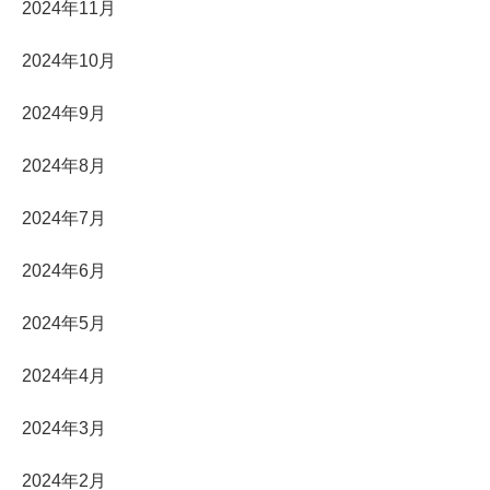
2024年11月
2024年10月
2024年9月
2024年8月
2024年7月
2024年6月
2024年5月
2024年4月
2024年3月
2024年2月