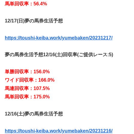
馬単回収率：56.4%
12/17(日)夢の馬券生活予想
https://toushi-keiba.work/yumebaken/20231217/
夢の馬券生活予想12/16(土)回収率(ご提供レース:5)
単勝回収率：156.0%
ワイド回収率：166.0%
馬連回収率：107.5%
馬単回収率：175.0%
12/16(土)夢の馬券生活予想
https://toushi-keiba.work/yumebaken/20231216/