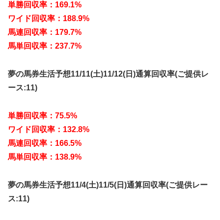
単勝回収率：169.1%
ワイド回収率：188.9%
馬連回収率：179.7%
馬単回収率：237.7%
夢の馬券生活予想11/11(土)11/12(日)通算回収率(ご提供レ
ース:11)
単勝回収率：75.5%
ワイド回収率：132.8%
馬連回収率：166.5%
馬単回収率：138.9%
夢の馬券生活予想11/4(土)11/5(日)通算回収率(ご提供レー
ス:11)