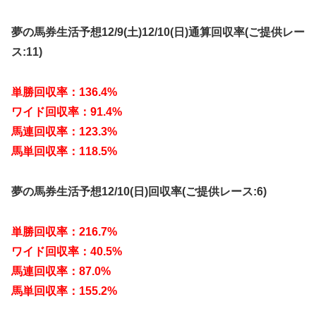
夢の馬券生活予想12/9(土)12/10(日)通算回収率(ご提供レー
ス:11)
単勝回収率：136.4%
ワイド回収率：91.4%
馬連回収率：123.3%
馬単回収率：118.5%
夢の馬券生活予想12/10(日)回収率(ご提供レース:6)
単勝回収率：216.7%
ワイド回収率：40.5%
馬連回収率：87.0%
馬単回収率：155.2%