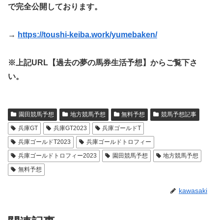
で完全公開しております。
→
https://toushi-keiba.work/yumebaken/
※上記URL【過去の夢の馬券生活予想】からご覧下さ
い。
園田競馬予想
地方競馬予想
無料予想
競馬予想記事
兵庫GT
兵庫GT2023
兵庫ゴールドT
兵庫ゴールドT2023
兵庫ゴールドトロフィー
兵庫ゴールドトロフィー2023
園田競馬予想
地方競馬予想
無料予想
kawasaki