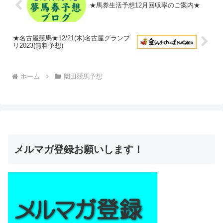
★馬券生活予想12月回収率のご案内★
★名古屋競馬★12/21(木)名古屋グランプ
リ2023(無料予想)
ホーム
園田競馬予想
メルマガ登録お願いします！