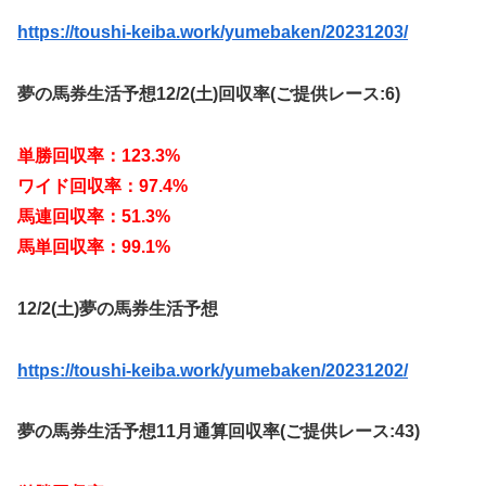
https://toushi-keiba.work/yumebaken/20231203/
夢の馬券生活予想12/2(土)回収率(ご提供レース:6)
単勝回収率：123.3%
ワイド回収率：97.4%
馬連回収率：51.3%
馬単回収率：99.1%
12/2(土)夢の馬券生活予想
https://toushi-keiba.work/yumebaken/20231202/
夢の馬券生活予想11月通算回収率(ご提供レース:43)