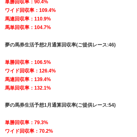
単勝回収率：90.4%
ワイド回収率：109.4%
馬連回収率：110.9%
馬単回収率：104.7%
夢の馬券生活予想2月通算回収率(ご提供レース:46)
単勝回収率：106.5%
ワイド回収率：126.4%
馬連回収率：139.4%
馬単回収率：132.1%
夢の馬券生活予想1月通算回収率(ご提供レース:54)
単勝回収率：79.3%
ワイド回収率：70.2%