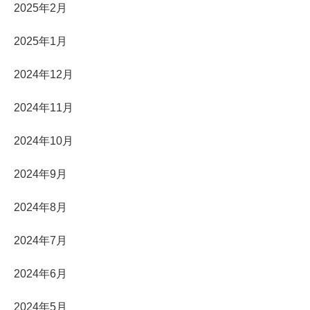
2025年2月
2025年1月
2024年12月
2024年11月
2024年10月
2024年9月
2024年8月
2024年7月
2024年6月
2024年5月