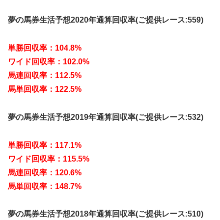
夢の馬券生活予想2020年通算回収率(ご提供レース:559)
単勝回収率：104.8%
ワイド回収率：102.0%
馬連回収率：112.5%
馬単回収率：122.5%
夢の馬券生活予想2019年通算回収率(ご提供レース:532)
単勝回収率：117.1%
ワイド回収率：115.5%
馬連回収率：120.6%
馬単回収率：148.7%
夢の馬券生活予想2018年通算回収率(ご提供レース:510)