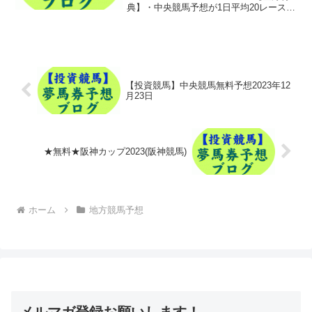
典】・中央競馬予想が1日平均20レース無
料提供(無制限)・ばんえいを除く地方競馬
の予想を新馬戦以外全レース無料提供(無
制限)・【夢の馬券生活予想】ご提供レー
スの中から、...
【投資競馬】中央競馬無料予想2023年12
月23日
★無料★阪神カップ2023(阪神競馬)
ホーム
地方競馬予想