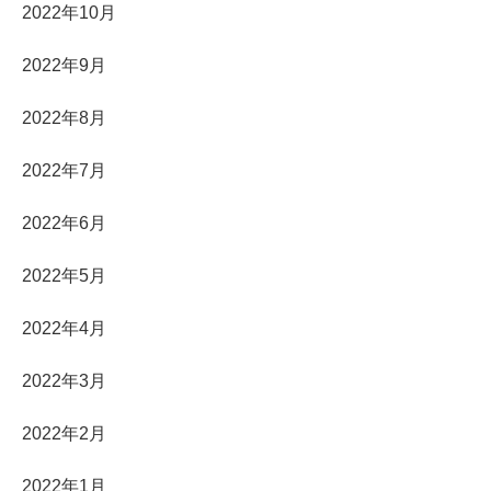
2022年10月
2022年9月
2022年8月
2022年7月
2022年6月
2022年5月
2022年4月
2022年3月
2022年2月
2022年1月