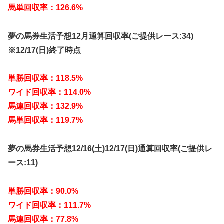
馬単回収率：126.6%
夢の馬券生活予想12月通算回収率(ご提供レース:34)
※12/17(日)終了時点
単勝回収率：118.5%
ワイド回収率：114.0%
馬連回収率：132.9%
馬単回収率：119.7%
夢の馬券生活予想12/16(土)12/17(日)通算回収率(ご提供レ
ース:11)
単勝回収率：90.0%
ワイド回収率：111.7%
馬連回収率：77.8%