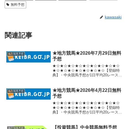
無料予想
kawasaki
関連記事
★地方競馬★2026年7月29日無料
地方競馬予想
予想
★☆★☆★☆★☆★☆★☆★☆★☆★☆
★☆★☆★☆★☆★☆★☆★☆【登録特
典】・中央競馬予想が1日平均20レース無
料提供(無制限)・ばんえいを除く地方競馬
の予想を新馬戦以外全レース無料提供(無
制限)・【夢の馬券生活予想】ご提供レー
★地方競馬★2026年4月22日無料
地方競馬予想
スの中から、...
予想
★☆★☆★☆★☆★☆★☆★☆★☆★☆
★☆★☆★☆★☆★☆★☆★☆【登録特
典】・中央競馬予想が1日平均20レース無
料提供(無制限)・ばんえいを除く地方競馬
の予想を新馬戦以外全レース無料提供(無
制限)・【夢の馬券生活予想】ご提供レー
【投資競馬】中央競馬無料予想
地方競馬予想