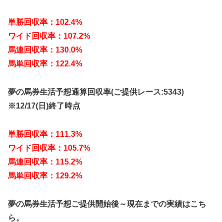
単勝回収率：102.4%
ワイド回収率：107.2%
馬連回収率：130.0%
馬単回収率：122.4%
夢の馬券生活予想通算回収率(ご提供レース:5343)
※12/17(日)終了時点
単勝回収率：111.3%
ワイド回収率：105.7%
馬連回収率：115.2%
馬単回収率：129.2%
夢の馬券生活予想ご提供開始後～現在までの実績はこち
ら。