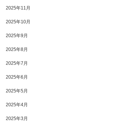
2025年11月
2025年10月
2025年9月
2025年8月
2025年7月
2025年6月
2025年5月
2025年4月
2025年3月