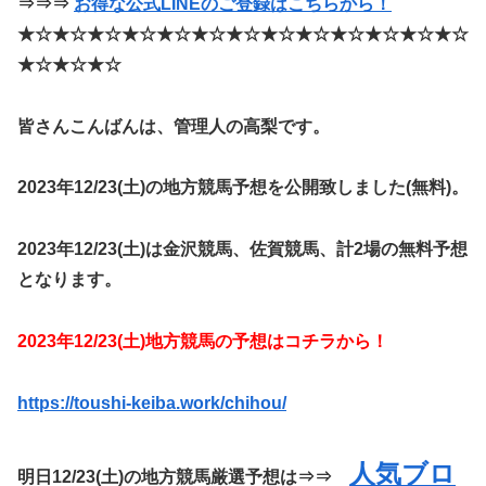
⇒⇒⇒
お得な公式LINEのご登録はこちらから！
★☆★☆★☆★☆★☆★☆★☆★☆★☆★☆★☆★☆★☆
★☆★☆★☆
皆さんこんばんは、管理人の高梨です。
2023年12/23(土)の地方競馬予想を公開致しました(無料)。
2023年12/23(土)は金沢競馬、佐賀競馬、計2場の無料予想
となります。
2023年12/23(土)地方競馬の予想はコチラから！
https://toushi-keiba.work/chihou/
人気ブロ
明日12/23(土)の地方競馬厳選予想は⇒⇒