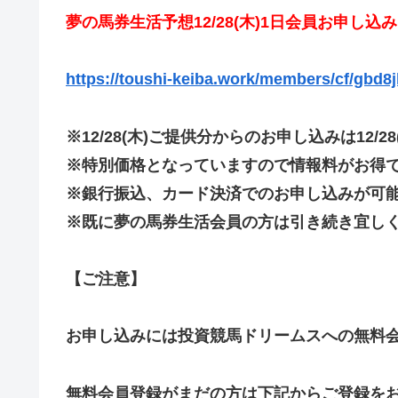
夢の馬券生活予想12/28(木)1日会員お申し
https://toushi-keiba.work/members/cf/gbd8
※12/28(木)ご提供分からのお申し込みは12/2
※特別価格となっていますので情報料がお得
※銀行振込、カード決済でのお申し込みが可
※既に夢の馬券生活会員の方は引き続き宜し
【ご注意】
お申し込みには投資競馬ドリームスへの無料
無料会員登録がまだの方は下記からご登録を