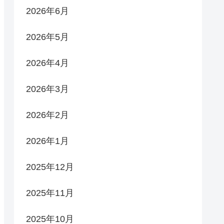
2026年6月
2026年5月
2026年4月
2026年3月
2026年2月
2026年1月
2025年12月
2025年11月
2025年10月