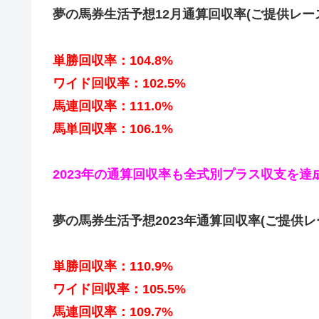
夢の馬券生活予想12月通算回収率(ご提供レース:46
単勝回収率：104.8%
ワイド回収率：102.5%
馬連回収率：111.0%
馬単回収率：106.1%
2023年の通算回収率も全式別プラス収支を達
夢の馬券生活予想2023年通算回収率(ご提供レース:
単勝回収率：110.9%
ワイド回収率：105.5%
馬連回収率：109.7%