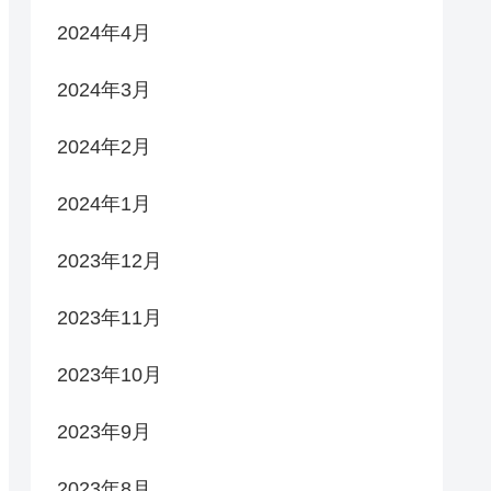
2024年4月
2024年3月
2024年2月
2024年1月
2023年12月
2023年11月
2023年10月
2023年9月
2023年8月