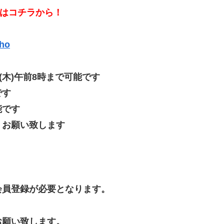
込みはコチラから！
jho
8(木)午前8時まで可能です
です
能です
くお願い致します
会員登録が必要となります。
お願い致します。