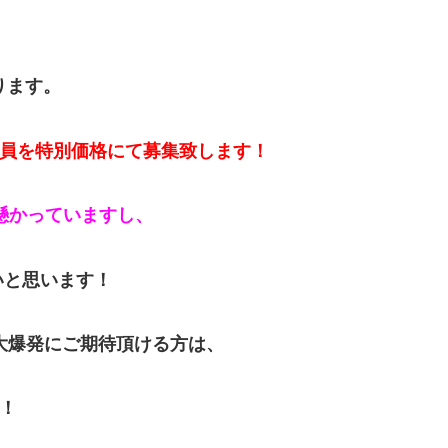
ります。
別会員を特別価格にて募集致します！
に懸かっていますし、
いと思います！
の大爆発にご期待頂ける方は、
い！