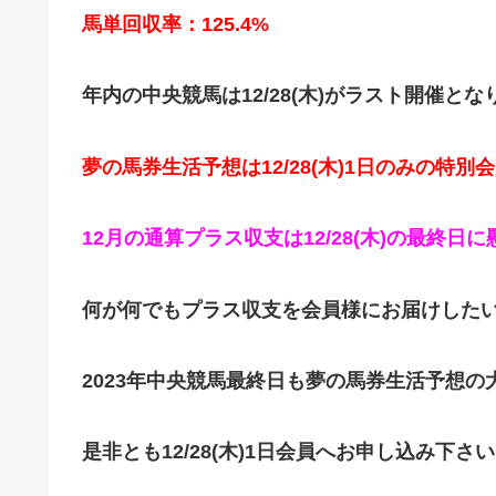
馬単回収率：125.4%
年内の中央競馬は12/28(木)がラスト開催とな
夢の馬券生活予想は12/28(木)1日のみの特
12月の通算プラス収支は12/28(木)の最終日
何が何でもプラス収支を会員様にお届けした
2023年中央競馬最終日も夢の馬券生活予想
是非とも12/28(木)1日会員へお申し込み下さ