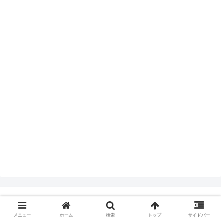
【投資競馬】夢馬券予想ブログ
メニュー
ホーム
検索
トップ
サイドバー