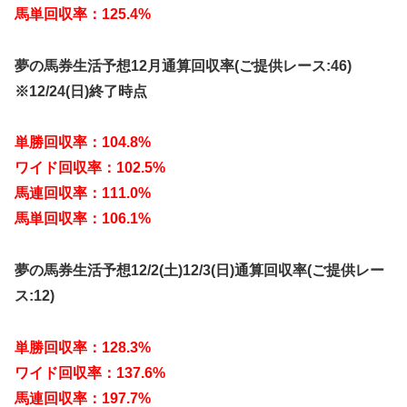
馬単回収率：125.4%
夢の馬券生活予想12月通算回収率(ご提供レース:46)
※12/24(日)終了時点
単勝回収率：104.8%
ワイド回収率：102.5%
馬連回収率：111.0%
馬単回収率：106.1%
夢の馬券生活予想12/2(土)12/3(日)通算回収率(ご提供レー
ス:12)
単勝回収率：128.3%
ワイド回収率：137.6%
馬連回収率：197.7%