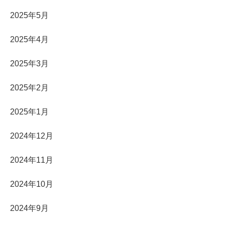
2025年5月
2025年4月
2025年3月
2025年2月
2025年1月
2024年12月
2024年11月
2024年10月
2024年9月