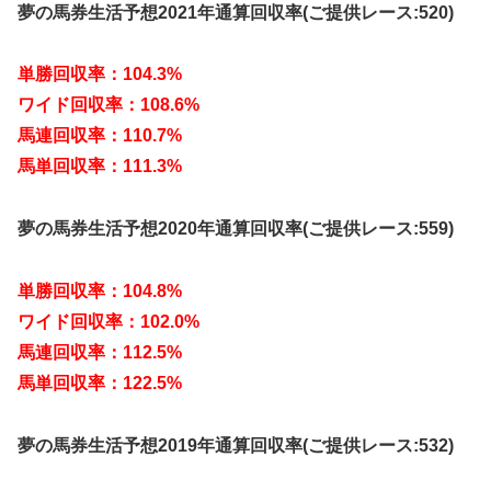
夢の馬券生活予想2021年通算回収率(ご提供レース:520)
単勝回収率：104.3%
ワイド回収率：108.6%
馬連回収率：110.7%
馬単回収率：111.3%
夢の馬券生活予想2020年通算回収率(ご提供レース:559)
単勝回収率：104.8%
ワイド回収率：102.0%
馬連回収率：112.5%
馬単回収率：122.5%
夢の馬券生活予想2019年通算回収率(ご提供レース:532)