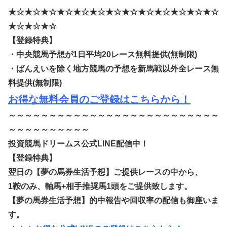
★☆★☆★☆★☆★☆★☆★☆★☆★☆★☆★☆★☆★☆
★☆★☆★☆
【登録特典】
・中央競馬予想が1日平均20レース無料提供(無制限)
・ばんえいを除く地方競馬の予想を新馬戦以外全レース無
料提供(無制限)
お得な無料会員のご登録はこちらから！
～～～～～～～～～～～～～～～～～～～～～～～～～～
～～～～～～～～～～
投資競馬ドリームス公式LINE配信中！
【登録特典】
翌日の【夢の馬券生活予想】ご提供レースの中から、
1鞍のみ、軸馬+相手推奨馬1頭をご提供致します。
【夢の馬券生活予想】的中報告や回収率の配信も御座いま
す。