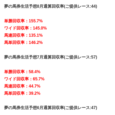
夢の馬券生活予想8月通算回収率(ご提供レース:44)
単勝回収率：155.7%
ワイド回収率：145.0%
馬連回収率：135.1%
馬単回収率：146.2%
夢の馬券生活予想7月通算回収率(ご提供レース:57)
単勝回収率：58.4%
ワイド回収率：65.7%
馬連回収率：44.7%
馬単回収率：39.2%
夢の馬券生活予想6月通算回収率(ご提供レース:47)