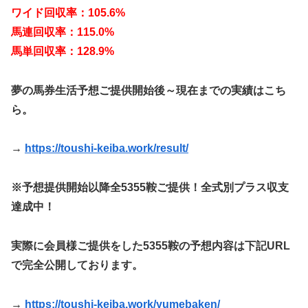
ワイド回収率：105.6%
馬連回収率：115.0%
馬単回収率：128.9%
夢の馬券生活予想ご提供開始後～現在までの実績はこち
ら。
→
https://toushi-keiba.work/result/
※予想提供開始以降全5355鞍ご提供！全式別プラス収支
達成中！
実際に会員様ご提供をした5355鞍の予想内容は下記URL
で完全公開しております。
→
https://toushi-keiba.work/yumebaken/