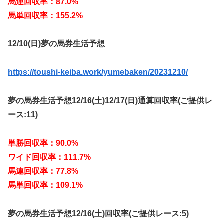
馬連回収率：87.0%
馬単回収率：155.2%
12/10(日)夢の馬券生活予想
https://toushi-keiba.work/yumebaken/20231210/
夢の馬券生活予想12/16(土)12/17(日)通算回収率(ご提供レ
ース:11)
単勝回収率：90.0%
ワイド回収率：111.7%
馬連回収率：77.8%
馬単回収率：109.1%
夢の馬券生活予想12/16(土)回収率(ご提供レース:5)