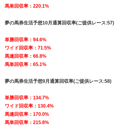
馬単回収率：220.1%
夢の馬券生活予想10月通算回収率(ご提供レース:57)
単勝回収率：94.6%
ワイド回収率：71.5%
馬連回収率：66.8%
馬単回収率：65.1%
夢の馬券生活予想9月通算回収率(ご提供レース:58)
単勝回収率：134.7%
ワイド回収率：130.4%
馬連回収率：170.0%
馬単回収率：215.8%