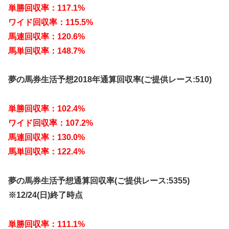
単勝回収率：117.1%
ワイド回収率：115.5%
馬連回収率：120.6%
馬単回収率：148.7%
夢の馬券生活予想2018年通算回収率(ご提供レース:510)
単勝回収率：102.4%
ワイド回収率：107.2%
馬連回収率：130.0%
馬単回収率：122.4%
夢の馬券生活予想通算回収率(ご提供レース:5355)
※12/24(日)終了時点
単勝回収率：111.1%