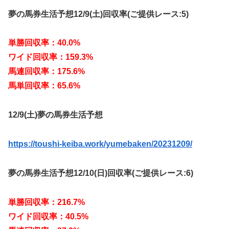
夢の馬券生活予想12/9(土)回収率(ご提供レース:5)
単勝回収率：40.0%
ワイド回収率：159.3%
馬連回収率：175.6%
馬単回収率：65.6%
12/9(土)夢の馬券生活予想
https://toushi-keiba.work/yumebaken/20231209/
夢の馬券生活予想12/10(日)回収率(ご提供レース:6)
単勝回収率：216.7%
ワイド回収率：40.5%