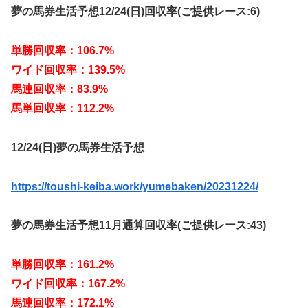
夢の馬券生活予想12/24(日)回収率(ご提供レース:6)
単勝回収率：106.7%
ワイド回収率：139.5%
馬連回収率：83.9%
馬単回収率：112.2%
12/24(日)夢の馬券生活予想
https://toushi-keiba.work/yumebaken/20231224/
夢の馬券生活予想11月通算回収率(ご提供レース:43)
単勝回収率：161.2%
ワイド回収率：167.2%
馬連回収率：172.1%