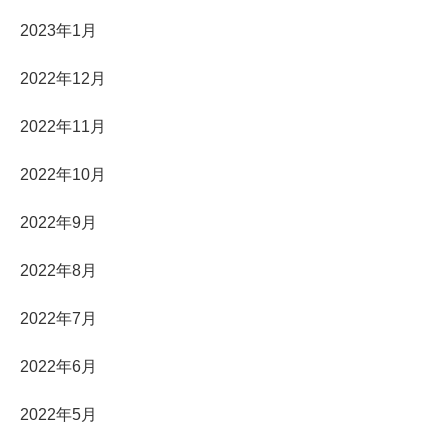
2023年1月
2022年12月
2022年11月
2022年10月
2022年9月
2022年8月
2022年7月
2022年6月
2022年5月