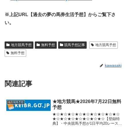
※上記URL【過去の夢の馬券生活予想】からご覧下さ
い。
地方競馬予想
無料予想
競馬予想記事
地方競馬予想
無料予想
kawasaki
関連記事
★地方競馬★2026年7月22日無料
地方競馬予想
予想
★☆★☆★☆★☆★☆★☆★☆★☆★☆
★☆★☆★☆★☆★☆★☆★☆【登録特
典】・中央競馬予想が1日平均20レース無
料提供(無制限)・ばんえいを除く地方競馬