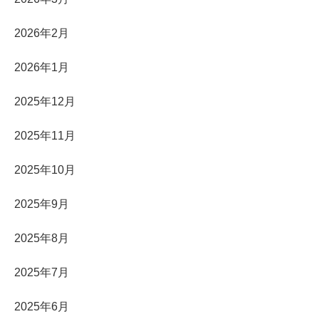
2026年2月
2026年1月
2025年12月
2025年11月
2025年10月
2025年9月
2025年8月
2025年7月
2025年6月