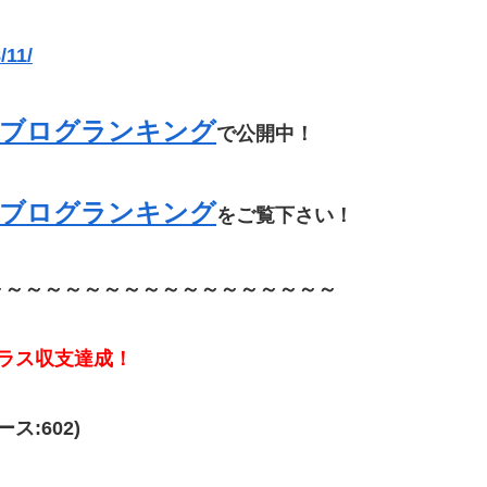
/11/
気ブログランキング
で公開中！
気ブログランキング
をご覧下さい！
～～～～～～～～～～～～～～～～～～
ラス収支達成！
:602)