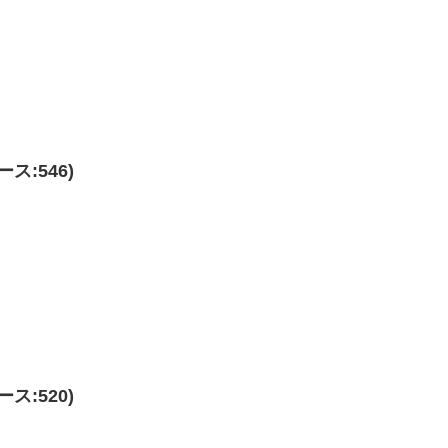
:546)
:520)