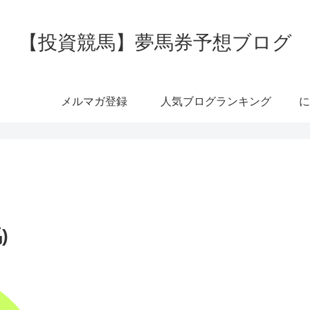
【投資競馬】夢馬券予想ブログ
メルマガ登録
人気ブログランキング
に
)