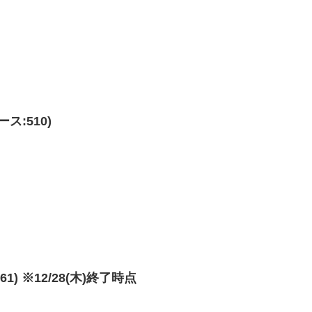
:510)
 ※12/28(木)終了時点