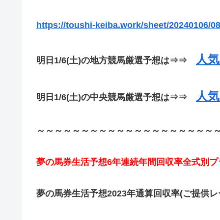
https://toushi-keiba.work/sheet/20240106/08
人
明日1/6(土)の地方競馬厳選予想は⇒⇒
人
明日1/6(土)の中央競馬厳選予想は⇒⇒
～～～～～～～～～～～～～～～～～～～～
夢の馬券生活予想6年連続年間回収率全式別プ
夢の馬券生活予想2023年通算回収率(ご提供レース