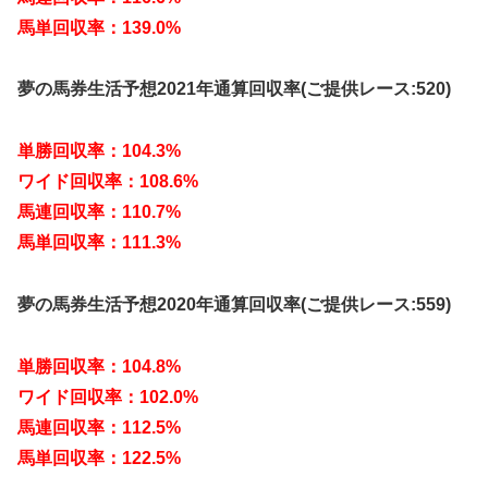
馬単回収率：139.0%
夢の馬券生活予想2021年通算回収率(ご提供レース:520)
単勝回収率：104.3%
ワイド回収率：108.6%
馬連回収率：110.7%
馬単回収率：111.3%
夢の馬券生活予想2020年通算回収率(ご提供レース:559)
単勝回収率：104.8%
ワイド回収率：102.0%
馬連回収率：112.5%
馬単回収率：122.5%