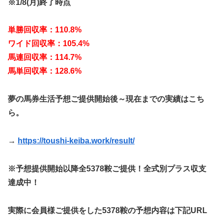
※1/8(月)終了時点
単勝回収率：110.8%
ワイド回収率：105.4%
馬連回収率：114.7%
馬単回収率：128.6%
夢の馬券生活予想ご提供開始後～現在までの実績はこち
ら。
→
https://toushi-keiba.work/result/
※予想提供開始以降全5378鞍ご提供！全式別プラス収支
達成中！
実際に会員様ご提供をした5378鞍の予想内容は下記URL