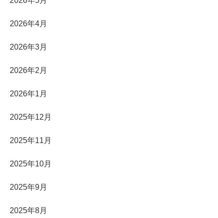
2026年5月
2026年4月
2026年3月
2026年2月
2026年1月
2025年12月
2025年11月
2025年10月
2025年9月
2025年8月