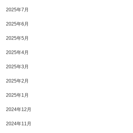
2025年7月
2025年6月
2025年5月
2025年4月
2025年3月
2025年2月
2025年1月
2024年12月
2024年11月