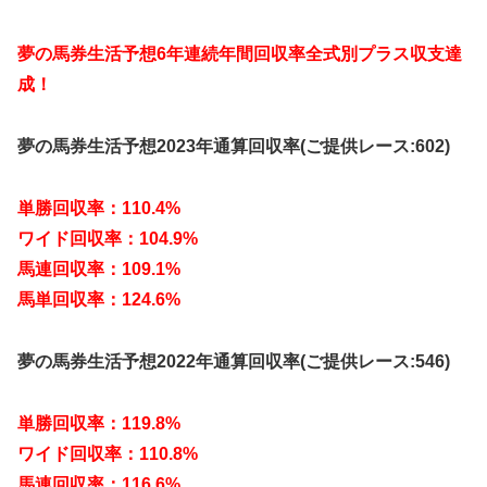
夢の馬券生活予想6年連続年間回収率全式別プラス収支達
成！
夢の馬券生活予想2023年通算回収率(ご提供レース:602)
単勝回収率：110.4%
ワイド回収率：104.9%
馬連回収率：109.1%
馬単回収率：124.6%
夢の馬券生活予想2022年通算回収率(ご提供レース:546)
単勝回収率：119.8%
ワイド回収率：110.8%
馬連回収率：116.6%