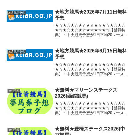
の予想を新馬戦以外全レース無料提供(無
制限)・【夢の馬券生活予想】ご提供レー
スの中から、...
★地方競馬★2026年7月11日無料
地方競馬予想
予想
★☆★☆★☆★☆★☆★☆★☆★☆★☆
★☆★☆★☆★☆★☆★☆★☆【登録特
典】・中央競馬予想が1日平均20レース無
料提供(無制限)・ばんえいを除く地方競馬
の予想を新馬戦以外全レース無料提供(無
制限)・【夢の馬券生活予想】ご提供レー
★地方競馬★2026年6月15日無料
地方競馬予想
スの中から、...
予想
★☆★☆★☆★☆★☆★☆★☆★☆★☆
★☆★☆★☆★☆★☆★☆★☆【登録特
典】・中央競馬予想が1日平均20レース無
料提供(無制限)・ばんえいを除く地方競馬
の予想を新馬戦以外全レース無料提供(無
制限)・【夢の馬券生活予想】ご提供レー
★無料★マリーンステークス
無料予想
スの中から、...
2026(函館競馬)
★☆★☆★☆★☆★☆★☆★☆★☆★☆
★☆★☆★☆★☆★☆★☆★☆【登録特
典】・中央競馬予想が1日平均20レース無
料提供(無制限)・ばんえいを除く地方競馬
の予想を新馬戦以外全レース無料提供(無
制限)・【夢の馬券生活予想】ご提供レー
★無料★豊橋ステークス2026(中
無料予想
スの中から、...
京競馬)