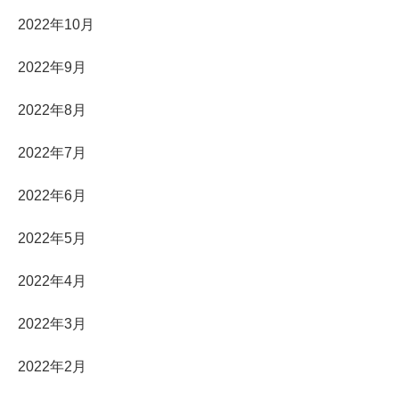
2022年10月
2022年9月
2022年8月
2022年7月
2022年6月
2022年5月
2022年4月
2022年3月
2022年2月