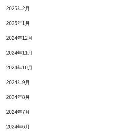
2025年2月
2025年1月
2024年12月
2024年11月
2024年10月
2024年9月
2024年8月
2024年7月
2024年6月