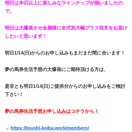
明日は本日以上に楽しみなラインナップが揃いましたの
で、
明日は大爆発させ会員様に全式別大幅プラス収支をお届け
したいと思います！
明日1/14(日)からのお申し込みもまだまだ間に合います！
夢の馬券生活予想の大爆発にご期待頂ける方は、
是非とも明日1/14(日)ご提供分からのお申し込みをご検討
下さい！
夢の馬券生活予想お申し込みはコチラから！
→
https://toushi-keiba.work/members/