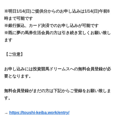
※明日1/14(日)ご提供分からのお申し込みは1/14(日)午前8
時まで可能です
※銀行振込、カード決済でのお申し込みが可能です
※既に夢の馬券生活会員の方は引き続き宜しくお願い致し
ます
【ご注意】
お申し込みには投資競馬ドリームスへの無料会員登録が必
要となります。
無料会員登録がまだの方は下記からご登録をお願い致しま
す。
→
https://toushi-keiba.work/entry/