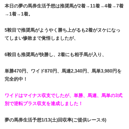
本日の夢の馬券生活予想は推奨馬が2着→11着→4着→7着
→1着→1着。
5鞍目で推奨馬がようやく勝ち上がるも2着がヌケになっ
てしまい惨敗まで覚悟しましたが、
6鞍目も推奨馬が快勝し、2着にも相手馬が入り、
単勝470円、ワイド870円、馬連2,340円、馬単3,980円を
完全的中！
ワイドはマイナス収支でしたが、単勝、馬連、馬単の3式
別で逆転プラス収支を達成しました！
夢の馬券生活予想1/13(土)回収率(ご提供レース:6)