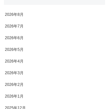
2026年8月
2026年7月
2026年6月
2026年5月
2026年4月
2026年3月
2026年2月
2026年1月
2025年12月