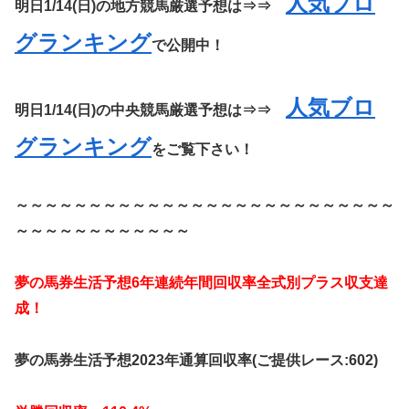
人気ブロ
明日1/14(日)の地方競馬厳選予想は⇒⇒
グランキング
で公開中！
人気ブロ
明日1/14(日)の中央競馬厳選予想は⇒⇒
グランキング
をご覧下さい！
～～～～～～～～～～～～～～～～～～～～～～～～～～
～～～～～～～～～～～～
夢の馬券生活予想6年連続年間回収率全式別プラス収支達
成！
夢の馬券生活予想2023年通算回収率(ご提供レース:602)