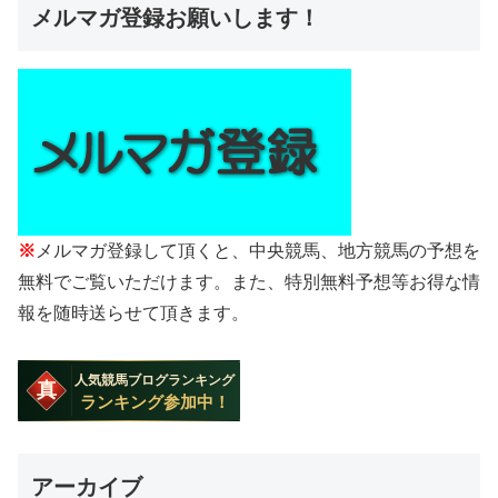
メルマガ登録お願いします！
※
メルマガ登録して頂くと、中央競馬、地方競馬の予想を
無料でご覧いただけます。また、特別無料予想等お得な情
報を随時送らせて頂きます。
アーカイブ