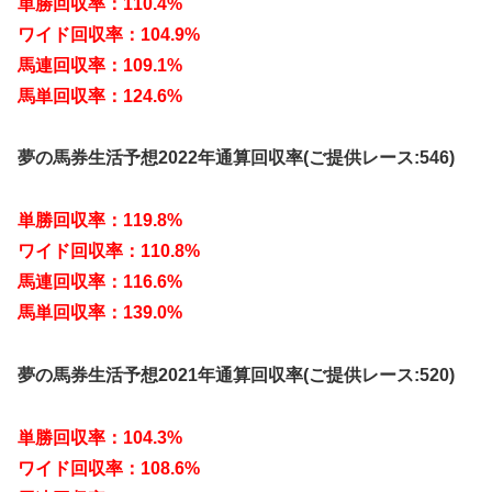
単勝回収率：110.4%
ワイド回収率：104.9%
馬連回収率：109.1%
馬単回収率：124.6%
夢の馬券生活予想2022年通算回収率(ご提供レース:546)
単勝回収率：119.8%
ワイド回収率：110.8%
馬連回収率：116.6%
馬単回収率：139.0%
夢の馬券生活予想2021年通算回収率(ご提供レース:520)
単勝回収率：104.3%
ワイド回収率：108.6%