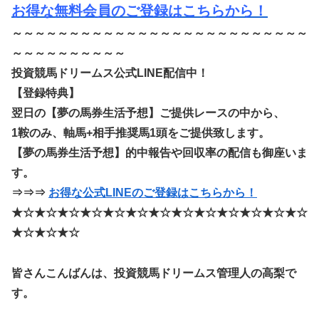
お得な無料会員のご登録はこちらから！
～～～～～～～～～～～～～～～～～～～～～～～～～～
～～～～～～～～～～
投資競馬ドリームス公式LINE配信中！
【登録特典】
翌日の【夢の馬券生活予想】ご提供レースの中から、
1鞍のみ、軸馬+相手推奨馬1頭をご提供致します。
【夢の馬券生活予想】的中報告や回収率の配信も御座いま
す。
⇒⇒⇒
お得な公式LINEのご登録はこちらから！
★☆★☆★☆★☆★☆★☆★☆★☆★☆★☆★☆★☆★☆
★☆★☆★☆
皆さんこんばんは、投資競馬ドリームス管理人の高梨で
す。