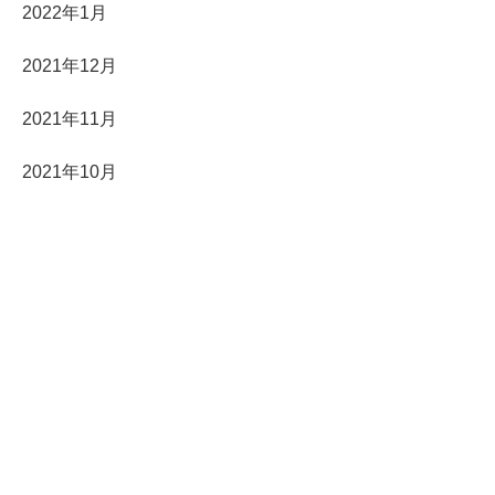
2022年1月
2021年12月
2021年11月
2021年10月