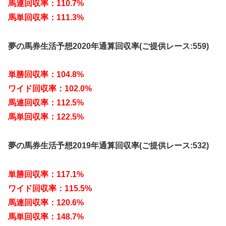
馬連回収率：110.7%
馬単回収率：111.3%
夢の馬券生活予想2020年通算回収率(ご提供レース:559)
単勝回収率：104.8%
ワイド回収率：102.0%
馬連回収率：112.5%
馬単回収率：122.5%
夢の馬券生活予想2019年通算回収率(ご提供レース:532)
単勝回収率：117.1%
ワイド回収率：115.5%
馬連回収率：120.6%
馬単回収率：148.7%