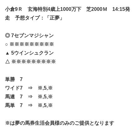
小倉9Ｒ 玄海特別4歳上1000万下 芝2000Ｍ 14:15発
走 予想タイプ：「正夢」
◎ 7セブンマジシャン
○ ※※※※※※※※※
▲ 5ウインシュクラン
△ ※※※※※※※※※
単勝 7
ワイド7 ⇒ ※,5,※
馬連 7 ⇒ ※,5,※
馬単 7 ⇒ ※,5,※
※は夢の馬券生活会員様のみのご提供となります