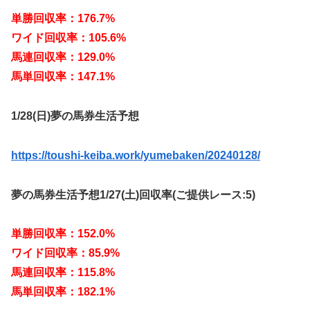
単勝回収率：176.7%
ワイド回収率：105.6%
馬連回収率：129.0%
馬単回収率：147.1%
1/28(日)夢の馬券生活予想
https://toushi-keiba.work/yumebaken/20240128/
夢の馬券生活予想1/27(土)回収率(ご提供レース:5)
単勝回収率：152.0%
ワイド回収率：85.9%
馬連回収率：115.8%
馬単回収率：182.1%