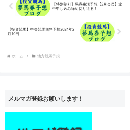
【特別割引】馬券生活予想【2月会員】途
中申し込み締め切り迫る！
【投資競馬】中央競馬無料予想2024年2
月10日
ホーム
地方競馬予想
メルマガ登録お願いします！