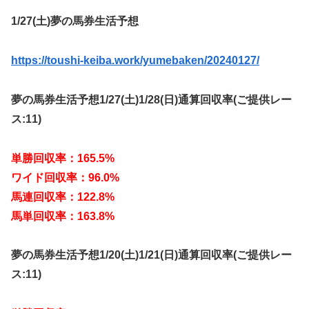
1/27(土)夢の馬券生活予想
https://toushi-keiba.work/yumebaken/20240127/
夢の馬券生活予想1/27(土)1/28(日)通算回収率(ご提供レー
ス:11)
単勝回収率：165.5%
ワイド回収率：96.0%
馬連回収率：122.8%
馬単回収率：163.8%
夢の馬券生活予想1/20(土)1/21(日)通算回収率(ご提供レー
ス:11)