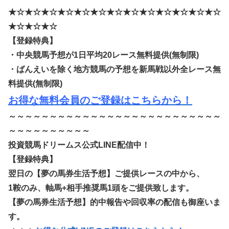
★☆★☆★☆★☆★☆★☆★☆★☆★☆★☆★☆★☆★☆
★☆★☆★☆
【登録特典】
・中央競馬予想が1日平均20レース無料提供(無制限)
・ばんえいを除く地方競馬の予想を新馬戦以外全レース無
料提供(無制限)
お得な無料会員のご登録はこちらから！
～～～～～～～～～～～～～～～～～～～～～～～～～～
～～～～～～～～～～
投資競馬ドリームス公式LINE配信中！
【登録特典】
翌日の【夢の馬券生活予想】ご提供レースの中から、
1鞍のみ、軸馬+相手推奨馬1頭をご提供致します。
【夢の馬券生活予想】的中報告や回収率の配信も御座いま
す。