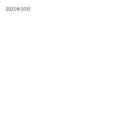
2021年10月