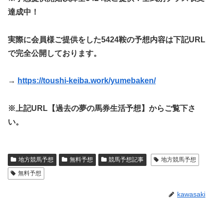
達成中！
実際に会員様ご提供をした5424鞍の予想内容は下記URL
で完全公開しております。
→
https://toushi-keiba.work/yumebaken/
※上記URL【過去の夢の馬券生活予想】からご覧下さ
い。
地方競馬予想
無料予想
競馬予想記事
地方競馬予想
無料予想
kawasaki