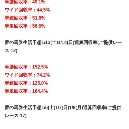
単勝回収率：49.1%
ワイド回収率：44.5%
馬連回収率：51.6%
馬単回収率：56.6%
夢の馬券生活予想1/13(土)1/14(日)通算回収率(ご提供レー
ス:12)
単勝回収率：152.5%
ワイド回収率：74.2%
馬連回収率：125.0%
馬単回収率：164.4%
夢の馬券生活予想1/6(土)1/7(日)1/8(月)通算回収率(ご提供
レース:17)