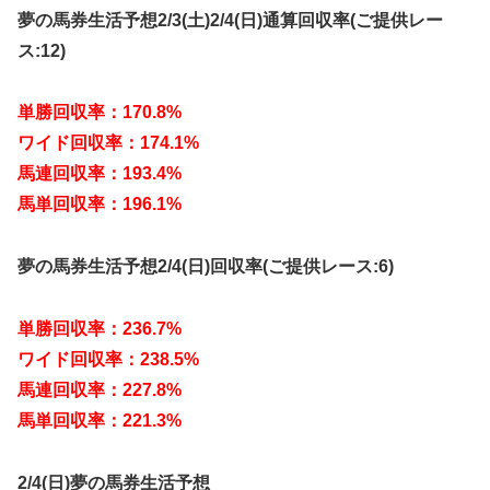
夢の馬券生活予想2/3(土)2/4(日)通算回収率(ご提供レー
ス:12)
単勝回収率：170.8%
ワイド回収率：174.1%
馬連回収率：193.4%
馬単回収率：196.1%
夢の馬券生活予想2/4(日)回収率(ご提供レース:6)
単勝回収率：236.7%
ワイド回収率：238.5%
馬連回収率：227.8%
馬単回収率：221.3%
2/4(日)夢の馬券生活予想