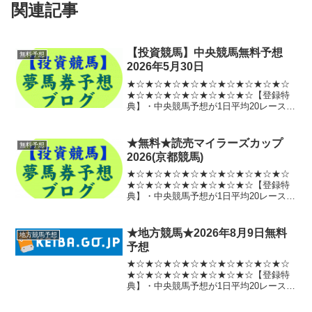
関連記事
【投資競馬】中央競馬無料予想
無料予想
2026年5月30日
★☆★☆★☆★☆★☆★☆★☆★☆★☆
★☆★☆★☆★☆★☆★☆★☆【登録特
典】・中央競馬予想が1日平均20レース無
料提供(無制限)・ばんえいを除く地方競馬
の予想を新馬戦以外全レース無料提供(無
制限)・【夢の馬券生活予想】ご提供レー
★無料★読売マイラーズカップ
無料予想
スの中から、...
2026(京都競馬)
★☆★☆★☆★☆★☆★☆★☆★☆★☆
★☆★☆★☆★☆★☆★☆★☆【登録特
典】・中央競馬予想が1日平均20レース無
料提供(無制限)・ばんえいを除く地方競馬
の予想を新馬戦以外全レース無料提供(無
制限)・【夢の馬券生活予想】ご提供レー
★地方競馬★2026年8月9日無料
地方競馬予想
スの中から、...
予想
★☆★☆★☆★☆★☆★☆★☆★☆★☆
★☆★☆★☆★☆★☆★☆★☆【登録特
典】・中央競馬予想が1日平均20レース無
料提供(無制限)・ばんえいを除く地方競馬
の予想を新馬戦以外全レース無料提供(無