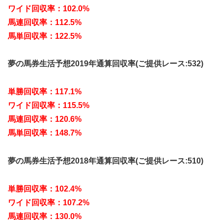
ワイド回収率：102.0%
馬連回収率：112.5%
馬単回収率：122.5%
夢の馬券生活予想2019年通算回収率(ご提供レース:532)
単勝回収率：117.1%
ワイド回収率：115.5%
馬連回収率：120.6%
馬単回収率：148.7%
夢の馬券生活予想2018年通算回収率(ご提供レース:510)
単勝回収率：102.4%
ワイド回収率：107.2%
馬連回収率：130.0%