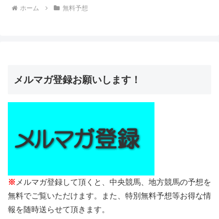
ホーム
無料予想
メルマガ登録お願いします！
※
メルマガ登録して頂くと、中央競馬、地方競馬の予想を
無料でご覧いただけます。また、特別無料予想等お得な情
報を随時送らせて頂きます。