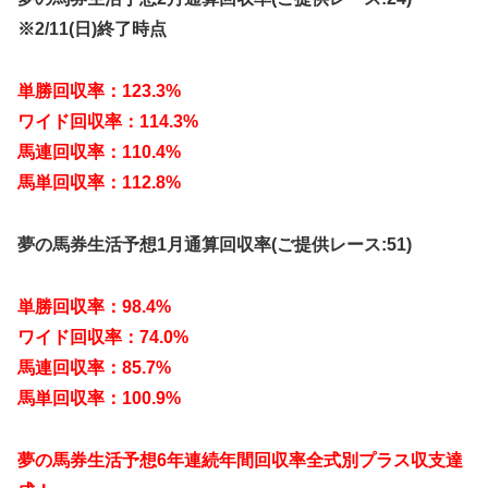
※2/11(日)終了時点
単勝回収率：123.3%
ワイド回収率：114.3%
馬連回収率：110.4%
馬単回収率：112.8%
夢の馬券生活予想1月通算回収率(ご提供レース:51)
単勝回収率：98.4%
ワイド回収率：74.0%
馬連回収率：85.7%
馬単回収率：100.9%
夢の馬券生活予想6年連続年間回収率全式別プラス収支達