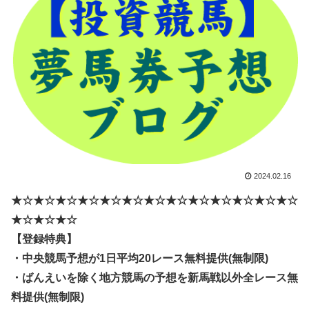
2024.02.16
★☆★☆★☆★☆★☆★☆★☆★☆★☆★☆★☆★☆★☆
★☆★☆★☆
【登録特典】
・中央競馬予想が1日平均20レース無料提供(無制限)
・ばんえいを除く地方競馬の予想を新馬戦以外全レース無
料提供(無制限)