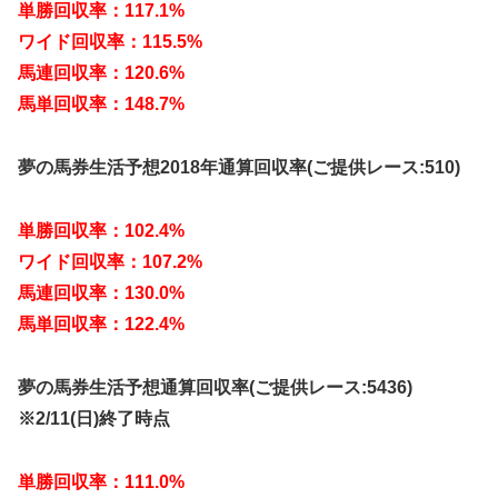
単勝回収率：117.1%
ワイド回収率：115.5%
馬連回収率：120.6%
馬単回収率：148.7%
夢の馬券生活予想2018年通算回収率(ご提供レース:510)
単勝回収率：102.4%
ワイド回収率：107.2%
馬連回収率：130.0%
馬単回収率：122.4%
夢の馬券生活予想通算回収率(ご提供レース:5436)
※2/11(日)終了時点
単勝回収率：111.0%