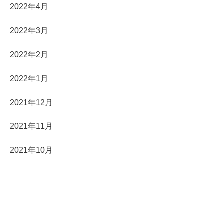
2022年4月
2022年3月
2022年2月
2022年1月
2021年12月
2021年11月
2021年10月