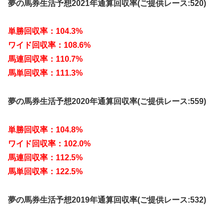
夢の馬券生活予想2021年通算回収率(ご提供レース:520)
単勝回収率：104.3%
ワイド回収率：108.6%
馬連回収率：110.7%
馬単回収率：111.3%
夢の馬券生活予想2020年通算回収率(ご提供レース:559)
単勝回収率：104.8%
ワイド回収率：102.0%
馬連回収率：112.5%
馬単回収率：122.5%
夢の馬券生活予想2019年通算回収率(ご提供レース:532)