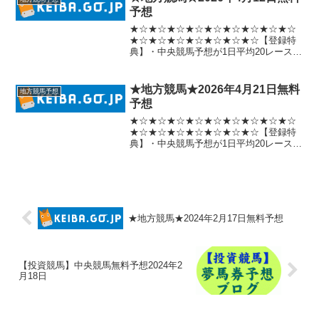
スの中から、...
予想
★☆★☆★☆★☆★☆★☆★☆★☆★☆
★☆★☆★☆★☆★☆★☆★☆【登録特
典】・中央競馬予想が1日平均20レース無
料提供(無制限)・ばんえいを除く地方競馬
の予想を新馬戦以外全レース無料提供(無
制限)・【夢の馬券生活予想】ご提供レー
★地方競馬★2026年4月21日無料
地方競馬予想
スの中から、...
予想
★☆★☆★☆★☆★☆★☆★☆★☆★☆
★☆★☆★☆★☆★☆★☆★☆【登録特
典】・中央競馬予想が1日平均20レース無
料提供(無制限)・ばんえいを除く地方競馬
の予想を新馬戦以外全レース無料提供(無
制限)・【夢の馬券生活予想】ご提供レー
スの中から、...
★地方競馬★2024年2月17日無料予想
【投資競馬】中央競馬無料予想2024年2
月18日