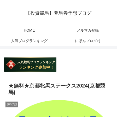
【投資競馬】夢馬券予想ブログ
HOME
メルマガ登録
人気ブログランキング
にほんブログ村
★無料★京都牝馬ステークス2024(京都競
馬)
無料予想