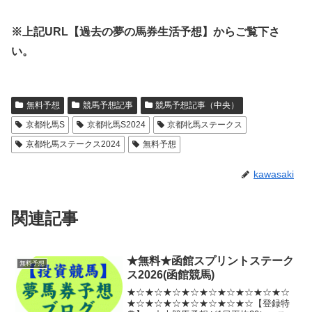
※上記URL【過去の夢の馬券生活予想】からご覧下さ
い。
無料予想
競馬予想記事
競馬予想記事（中央）
京都牝馬S
京都牝馬S2024
京都牝馬ステークス
京都牝馬ステークス2024
無料予想
kawasaki
関連記事
★無料★函館スプリントステーク
無料予想
ス2026(函館競馬)
★☆★☆★☆★☆★☆★☆★☆★☆★☆
★☆★☆★☆★☆★☆★☆★☆【登録特