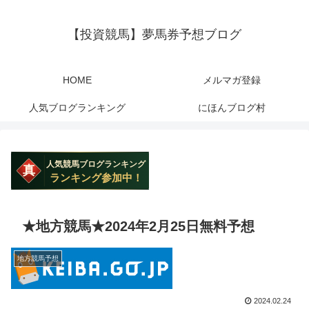
【投資競馬】夢馬券予想ブログ
HOME
メルマガ登録
人気ブログランキング
にほんブログ村
★地方競馬★2024年2月25日無料予想
地方競馬予想
2024.02.24