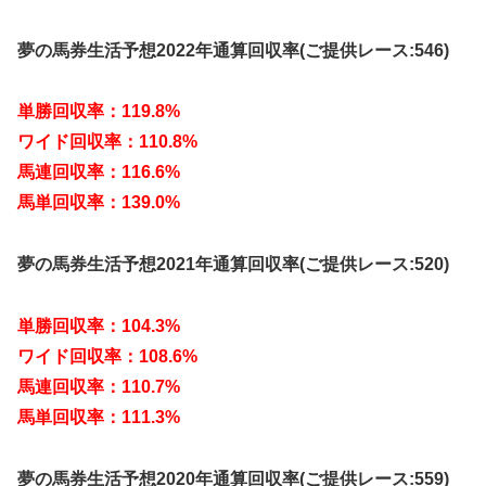
夢の馬券生活予想2022年通算回収率(ご提供レース:546)
単勝回収率：119.8%
ワイド回収率：110.8%
馬連回収率：116.6%
馬単回収率：139.0%
夢の馬券生活予想2021年通算回収率(ご提供レース:520)
単勝回収率：104.3%
ワイド回収率：108.6%
馬連回収率：110.7%
馬単回収率：111.3%
夢の馬券生活予想2020年通算回収率(ご提供レース:559)