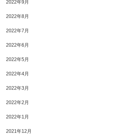
2022年9月
2022年8月
2022年7月
2022年6月
2022年5月
2022年4月
2022年3月
2022年2月
2022年1月
2021年12月