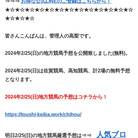
⇒⇒⇒
お得な公式LINEのご登録はこちらから！
★☆★☆★☆★☆★☆★☆★☆★☆★☆★☆★☆★☆★☆
★☆★☆★☆
皆さんこんばんは、管理人の高梨です。
2024年2/25(日)の地方競馬予想を公開致しました(無料)。
2024年2/25(日)は佐賀競馬、高知競馬、計2場の無料予想
となります。
2024年2/25(日)地方競馬の予想はコチラから！
https://toushi-keiba.work/chihou/
人気ブロ
明日2/25(日)の地方競馬厳選予想は⇒⇒