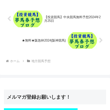
制限)・【夢の馬券生活予想】ご提供レー
スの中から、...
【投資競馬】中央競馬無料予想2024年2
月25日
★無料★阪急杯2024(阪神競馬)
ホーム
地方競馬予想
メルマガ登録お願いします！