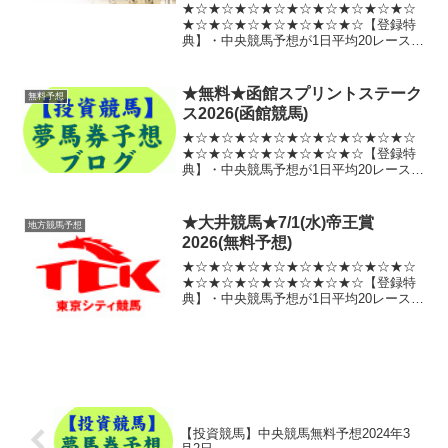
★☆★☆★☆★☆★☆★☆★☆★☆★☆
★☆★☆★☆★☆★☆★☆★☆【登録特
典】・中央競馬予想が1日平均20レース無
料提供(無制限)・ばんえいを除く地方競馬
の予想を新馬戦以外全レース無料提供(無
制限)・【夢の馬券生活予想】ご提供レー
★無料★函館スプリントステーク
無料予想
スの中から、...
ス2026(函館競馬)
★☆★☆★☆★☆★☆★☆★☆★☆★☆
★☆★☆★☆★☆★☆★☆★☆【登録特
典】・中央競馬予想が1日平均20レース無
料提供(無制限)・ばんえいを除く地方競馬
の予想を新馬戦以外全レース無料提供(無
制限)・【夢の馬券生活予想】ご提供レー
★大井競馬★7/1(水)帝王賞
地方競馬予想
スの中から、...
2026(無料予想)
★☆★☆★☆★☆★☆★☆★☆★☆★☆
★☆★☆★☆★☆★☆★☆★☆【登録特
典】・中央競馬予想が1日平均20レース無
料提供(無制限)・ばんえいを除く地方競馬
の予想を新馬戦以外全レース無料提供(無
制限)・【夢の馬券生活予想】ご提供レー
スの中から、...
【投資競馬】中央競馬無料予想2024年3