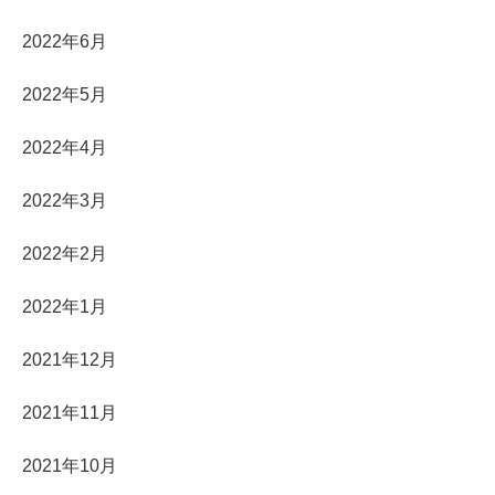
2022年6月
2022年5月
2022年4月
2022年3月
2022年2月
2022年1月
2021年12月
2021年11月
2021年10月