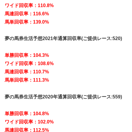
ワイド回収率：110.8%
馬連回収率：116.6%
馬単回収率：139.0%
夢の馬券生活予想2021年通算回収率(ご提供レース:520)
単勝回収率：104.3%
ワイド回収率：108.6%
馬連回収率：110.7%
馬単回収率：111.3%
夢の馬券生活予想2020年通算回収率(ご提供レース:559)
単勝回収率：104.8%
ワイド回収率：102.0%
馬連回収率：112.5%