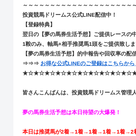
～～～～～～～～～～～～～～～～～～～～
投資競馬ドリームス公式LINE配信中！
【登録特典】
翌日の【夢の馬券生活予想】ご提供レースの
1鞍のみ、軸馬+相手推奨馬1頭をご提供致し
【夢の馬券生活予想】的中報告や回収率の配
⇒⇒⇒
お得な公式LINEのご登録はこちらから
★☆★☆★☆★☆★☆★☆★☆★☆★☆★☆
皆さんこんばんは、投資競馬ドリームス管理
夢の馬券生活予想は本日待望の大爆発！
本日は推奨馬が2着→1着→1着→1着→1着→