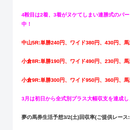
4鞍目は2着、3着がヌケてしまい連勝式のパ
中！
中山5R:単勝240円、ワイド380円、430円、馬
小倉8R:単勝190円、ワイド490円、230円、馬連
小倉9R:単勝300円、ワイド950円、360円、馬連
3月は初日から全式別プラス大幅収支を達成し
夢の馬券生活予想3/2(土)回収率(ご提供レース: