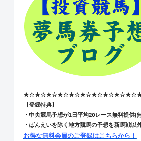
★☆★☆★☆★☆★☆★☆★☆★☆★☆★☆
【登録特典】
・中央競馬予想が1日平均20レース無料提供(無
・ばんえいを除く地方競馬の予想を新馬戦以外
お得な無料会員のご登録はこちらから！