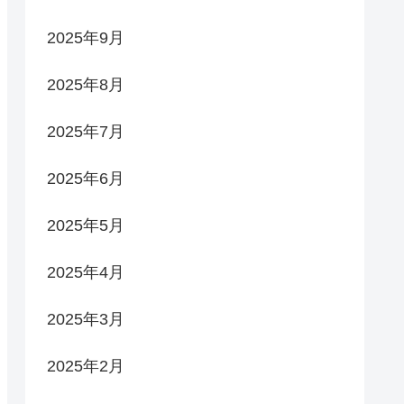
2025年9月
2025年8月
2025年7月
2025年6月
2025年5月
2025年4月
2025年3月
2025年2月