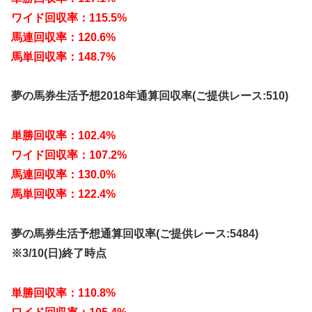
ワイド回収率：115.5%
馬連回収率：120.6%
馬単回収率：148.7%
夢の馬券生活予想2018年通算回収率(ご提供レース:510)
単勝回収率：102.4%
ワイド回収率：107.2%
馬連回収率：130.0%
馬単回収率：122.4%
夢の馬券生活予想通算回収率(ご提供レース:5484)
※3/10(日)終了時点
単勝回収率：110.8%