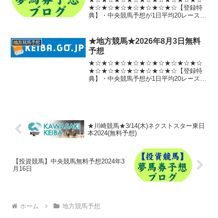
★☆★☆★☆★☆★☆★☆★☆【登録特
典】・中央競馬予想が1日平均20レース無
料提供(無制限)・ばんえいを除く地方競馬
の予想を新馬戦以外全レース無料提供(無
制限)・【夢の馬券生活予想】ご提供レー
★地方競馬★2026年8月3日無料
地方競馬予想
スの中から、...
予想
★☆★☆★☆★☆★☆★☆★☆★☆★☆
★☆★☆★☆★☆★☆★☆★☆【登録特
典】・中央競馬予想が1日平均20レース無
料提供(無制限)・ばんえいを除く地方競馬
の予想を新馬戦以外全レース無料提供(無
制限)・【夢の馬券生活予想】ご提供レー
スの中から、...
★川崎競馬★3/14(木)ネクストスター東日
本2024(無料予想)
【投資競馬】中央競馬無料予想2024年3
月16日
ホーム
地方競馬予想