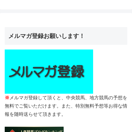
メルマガ登録お願いします！
※
メルマガ登録して頂くと、中央競馬、地方競馬の予想を
無料でご覧いただけます。また、特別無料予想等お得な情
報を随時送らせて頂きます。