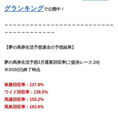
グランキング
で公開中！
～～～～～～～～～～～～～～～～～～～～～～～～～～
～～～～～～～～～～～～
【夢の馬券生活予想過去の予想結果】
夢の馬券生活予想3月通算回収率(ご提供レース:24)
※3/10(日)終了時点
単勝回収率：137.9%
ワイド回収率：136.5%
馬連回収率：155.2%
馬単回収率：193.6%