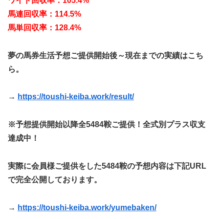
ワイド回収率：105.4%
馬連回収率：114.5%
馬単回収率：128.4%
夢の馬券生活予想ご提供開始後～現在までの実績はこち
ら。
→
https://toushi-keiba.work/result/
※予想提供開始以降全5484鞍ご提供！全式別プラス収支
達成中！
実際に会員様ご提供をした5484鞍の予想内容は下記URL
で完全公開しております。
→
https://toushi-keiba.work/yumebaken/