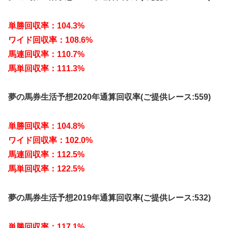
単勝回収率：104.3%
ワイド回収率：108.6%
馬連回収率：110.7%
馬単回収率：111.3%
夢の馬券生活予想2020年通算回収率(ご提供レース:559)
単勝回収率：104.8%
ワイド回収率：102.0%
馬連回収率：112.5%
馬単回収率：122.5%
夢の馬券生活予想2019年通算回収率(ご提供レース:532)
単勝回収率：117.1%