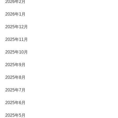
2026年2月
2026年1月
2025年12月
2025年11月
2025年10月
2025年9月
2025年8月
2025年7月
2025年6月
2025年5月