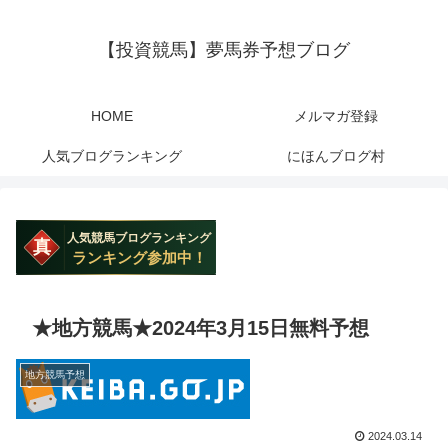
【投資競馬】夢馬券予想ブログ
HOME
メルマガ登録
人気ブログランキング
にほんブログ村
★地方競馬★2024年3月15日無料予想
地方競馬予想
2024.03.14