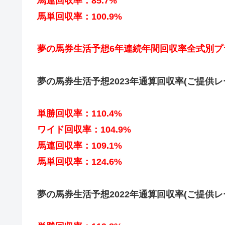
馬連回収率：85.7%
馬単回収率：100.9%
夢の馬券生活予想6年連続年間回収率全式別プ
夢の馬券生活予想2023年通算回収率(ご提供レース
単勝回収率：110.4%
ワイド回収率：104.9%
馬連回収率：109.1%
馬単回収率：124.6%
夢の馬券生活予想2022年通算回収率(ご提供レース