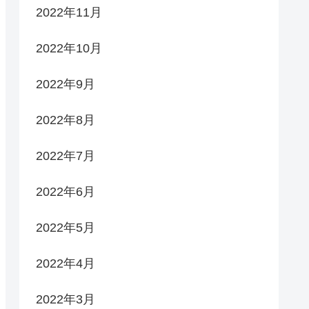
2022年11月
2022年10月
2022年9月
2022年8月
2022年7月
2022年6月
2022年5月
2022年4月
2022年3月