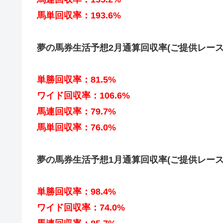
馬単回収率：193.6%
夢の馬券生活予想2月通算回収率(ご提供レース:
単勝回収率：81.5%
ワイド回収率：106.6%
馬連回収率：79.7%
馬単回収率：76.0%
夢の馬券生活予想1月通算回収率(ご提供レース:
単勝回収率：98.4%
ワイド回収率：74.0%