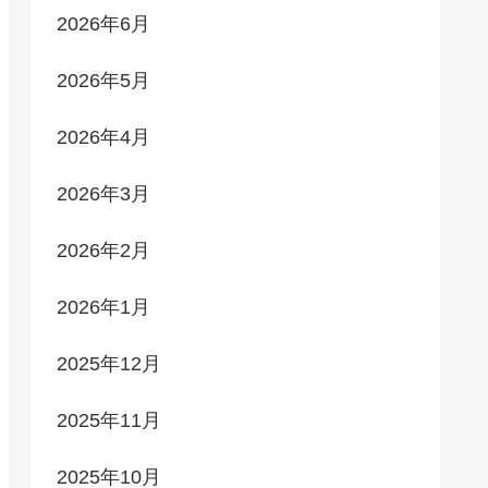
2026年6月
2026年5月
2026年4月
2026年3月
2026年2月
2026年1月
2025年12月
2025年11月
2025年10月