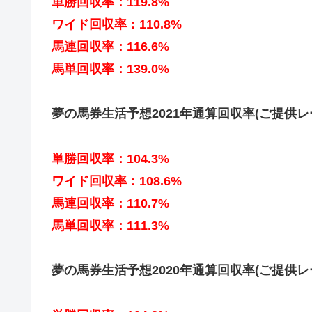
単勝回収率：119.8%
ワイド回収率：110.8%
馬連回収率：116.6%
馬単回収率：139.0%
夢の馬券生活予想2021年通算回収率(ご提供レース
単勝回収率：104.3%
ワイド回収率：108.6%
馬連回収率：110.7%
馬単回収率：111.3%
夢の馬券生活予想2020年通算回収率(ご提供レース