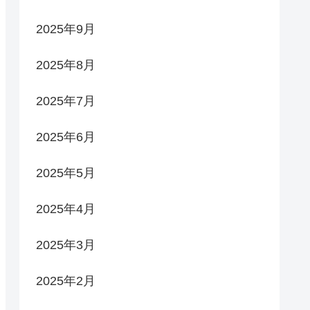
2025年9月
2025年8月
2025年7月
2025年6月
2025年5月
2025年4月
2025年3月
2025年2月