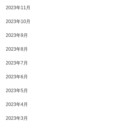
2023年11月
2023年10月
2023年9月
2023年8月
2023年7月
2023年6月
2023年5月
2023年4月
2023年3月