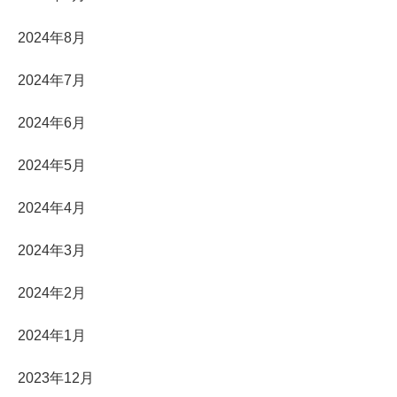
2024年8月
2024年7月
2024年6月
2024年5月
2024年4月
2024年3月
2024年2月
2024年1月
2023年12月