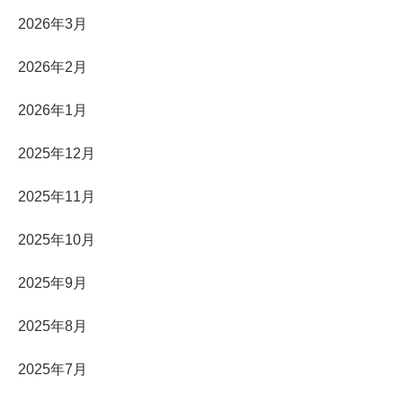
2026年3月
2026年2月
2026年1月
2025年12月
2025年11月
2025年10月
2025年9月
2025年8月
2025年7月