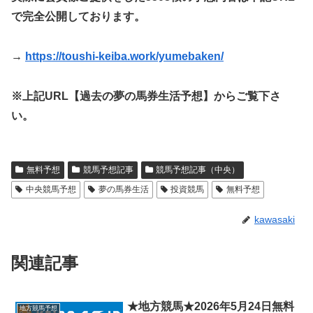
で完全公開しております。
→
https://toushi-keiba.work/yumebaken/
※上記URL【過去の夢の馬券生活予想】からご覧下さ
い。
無料予想
競馬予想記事
競馬予想記事（中央）
中央競馬予想
夢の馬券生活
投資競馬
無料予想
kawasaki
関連記事
★地方競馬★2026年5月24日無料
地方競馬予想