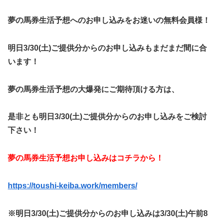
夢の馬券生活予想へのお申し込みをお迷いの無料会員様！
明日3/30(土)ご提供分からのお申し込みもまだまだ間に合
います！
夢の馬券生活予想の大爆発にご期待頂ける方は、
是非とも明日3/30(土)ご提供分からのお申し込みをご検討
下さい！
夢の馬券生活予想お申し込みはコチラから！
https://toushi-keiba.work/members/
※明日3/30(土)ご提供分からのお申し込みは3/30(土)午前8