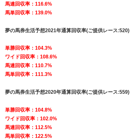
馬連回収率：116.6%
馬単回収率：139.0%
夢の馬券生活予想2021年通算回収率(ご提供レース:520)
単勝回収率：104.3%
ワイド回収率：108.6%
馬連回収率：110.7%
馬単回収率：111.3%
夢の馬券生活予想2020年通算回収率(ご提供レース:559)
単勝回収率：104.8%
ワイド回収率：102.0%
馬連回収率：112.5%
馬単回収率：122.5%