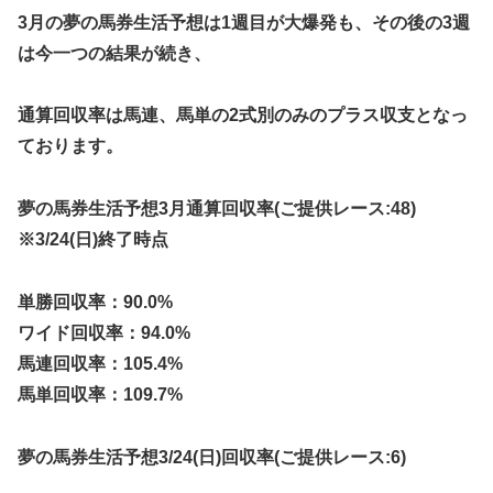
3月の夢の馬券生活予想は1週目が大爆発も、その後の3週
は今一つの結果が続き、
通算回収率は馬連、馬単の2式別のみのプラス収支となっ
ております。
夢の馬券生活予想3月通算回収率(ご提供レース:48)
※3/24(日)終了時点
単勝回収率：90.0%
ワイド回収率：94.0%
馬連回収率：105.4%
馬単回収率：109.7%
夢の馬券生活予想3/24(日)回収率(ご提供レース:6)