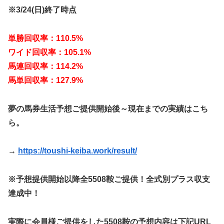
※3/24(日)終了時点
単勝回収率：110.5%
ワイド回収率：105.1%
馬連回収率：114.2%
馬単回収率：127.9%
夢の馬券生活予想ご提供開始後～現在までの実績はこち
ら。
→
https://toushi-keiba.work/result/
※予想提供開始以降全5508鞍ご提供！全式別プラス収支
達成中！
実際に会員様ご提供をした5508鞍の予想内容は下記URL