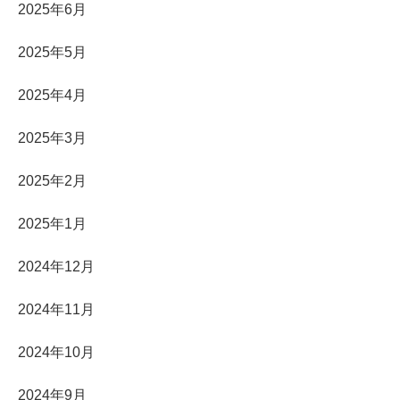
2025年6月
2025年5月
2025年4月
2025年3月
2025年2月
2025年1月
2024年12月
2024年11月
2024年10月
2024年9月