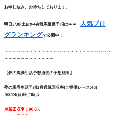
お申し込み、お待ちしております。
人気ブロ
明日3/30(土)の中央競馬厳選予想は⇒⇒
グランキング
で公開中！
～～～～～～～～～～～～～～～～～～～～～～～～～～
～～～～～～～～～～～～
【夢の馬券生活予想過去の予想結果】
夢の馬券生活予想3月通算回収率(ご提供レース:48)
※3/24(日)終了時点
単勝回収率：90.0%