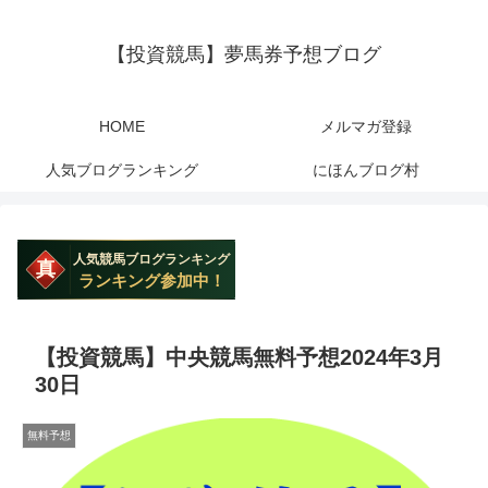
【投資競馬】夢馬券予想ブログ
HOME
メルマガ登録
人気ブログランキング
にほんブログ村
【投資競馬】中央競馬無料予想2024年3月
30日
無料予想