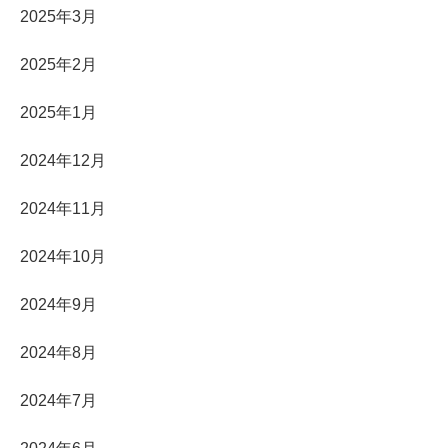
2025年3月
2025年2月
2025年1月
2024年12月
2024年11月
2024年10月
2024年9月
2024年8月
2024年7月