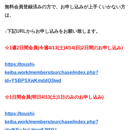
無料会員登録済みの方で、お申し込みが上手くいかない方
は、
↓下記URLからお申し込みをお願い致します。
☆1週2日間会員(今週4/13(土)4/14(日)2日間のお申し込み)
https://toushi-
keiba.work/members/purchase/index.php?
id=YSBPSXwKmddQ3iwd
☆1日間会員(明日4/13(土)1日のみのお申し込み)
https://toushi-
keiba.work/members/purchase/index.php?
id=lKEvJiuLHcw8JMXU