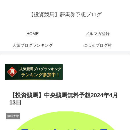
【投資競馬】夢馬券予想ブログ
HOME
メルマガ登録
人気ブログランキング
にほんブログ村
【投資競馬】中央競馬無料予想2024年4月
13日
無料予想