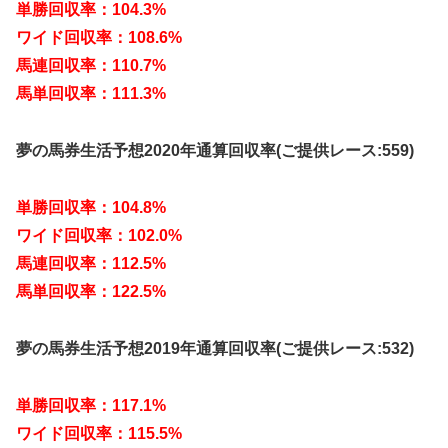
単勝回収率：104.3%
ワイド回収率：108.6%
馬連回収率：110.7%
馬単回収率：111.3%
夢の馬券生活予想2020年通算回収率(ご提供レース:559)
単勝回収率：104.8%
ワイド回収率：102.0%
馬連回収率：112.5%
馬単回収率：122.5%
夢の馬券生活予想2019年通算回収率(ご提供レース:532)
単勝回収率：117.1%
ワイド回収率：115.5%