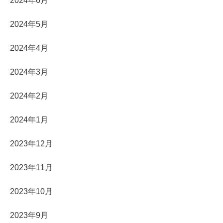
2024年6月
2024年5月
2024年4月
2024年3月
2024年2月
2024年1月
2023年12月
2023年11月
2023年10月
2023年9月