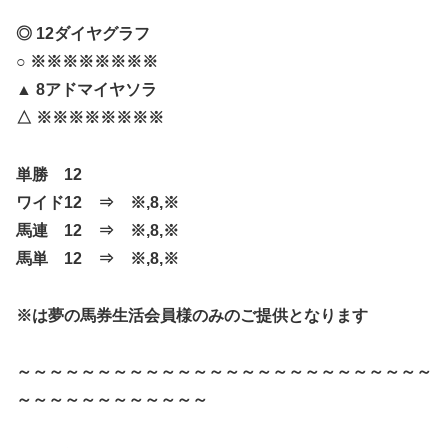
◎ 12ダイヤグラフ
○ ※※※※※※※※
▲ 8アドマイヤソラ
△ ※※※※※※※※
単勝 12
ワイド12 ⇒ ※,8,※
馬連 12 ⇒ ※,8,※
馬単 12 ⇒ ※,8,※
※は夢の馬券生活会員様のみのご提供となります
～～～～～～～～～～～～～～～～～～～～～～～～～～
～～～～～～～～～～～～