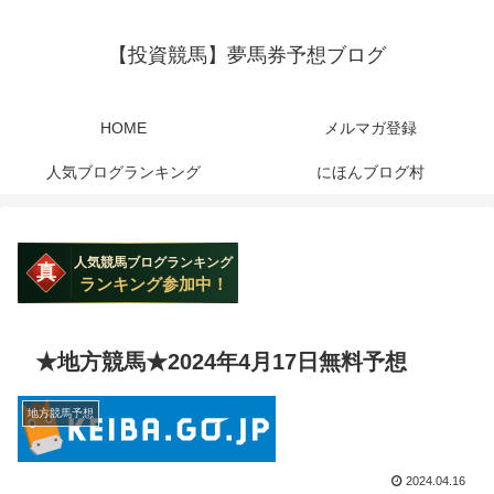
【投資競馬】夢馬券予想ブログ
HOME
メルマガ登録
人気ブログランキング
にほんブログ村
★地方競馬★2024年4月17日無料予想
地方競馬予想
2024.04.16