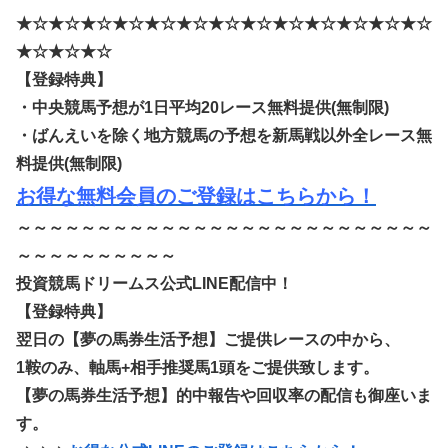
★☆★☆★☆★☆★☆★☆★☆★☆★☆★☆★☆★☆★☆
★☆★☆★☆
【登録特典】
・中央競馬予想が1日平均20レース無料提供(無制限)
・ばんえいを除く地方競馬の予想を新馬戦以外全レース無
料提供(無制限)
お得な無料会員のご登録はこちらから！
～～～～～～～～～～～～～～～～～～～～～～～～～～
～～～～～～～～～～
投資競馬ドリームス公式LINE配信中！
【登録特典】
翌日の【夢の馬券生活予想】ご提供レースの中から、
1鞍のみ、軸馬+相手推奨馬1頭をご提供致します。
【夢の馬券生活予想】的中報告や回収率の配信も御座いま
す。