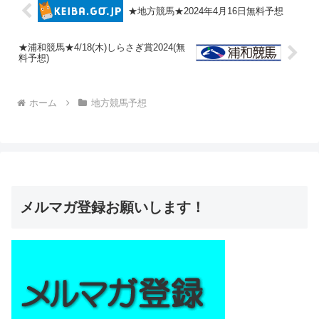
★地方競馬★2024年4月16日無料予想
★浦和競馬★4/18(木)しらさぎ賞2024(無
料予想)
ホーム
地方競馬予想
メルマガ登録お願いします！