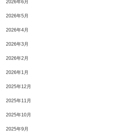
2026年6月
2026年5月
2026年4月
2026年3月
2026年2月
2026年1月
2025年12月
2025年11月
2025年10月
2025年9月