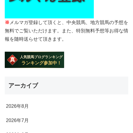
※
メルマガ登録して頂くと、中央競馬、地方競馬の予想を
無料でご覧いただけます。また、特別無料予想等お得な情
報を随時送らせて頂きます。
アーカイブ
2026年8月
2026年7月