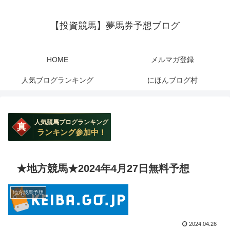
【投資競馬】夢馬券予想ブログ
HOME
メルマガ登録
人気ブログランキング
にほんブログ村
★地方競馬★2024年4月27日無料予想
地方競馬予想
2024.04.26