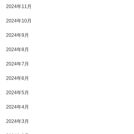
2024年11月
2024年10月
2024年9月
2024年8月
2024年7月
2024年6月
2024年5月
2024年4月
2024年3月