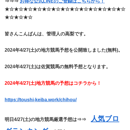
⇒⇒⇒
お得な公式LINEのご登録はこちらから！
★☆★☆★☆★☆★☆★☆★☆★☆★☆★☆★☆★☆★☆
★☆★☆★☆
皆さんこんばんは、管理人の高梨です。
2024年4/27(土)の地方競馬予想を公開致しました(無料)。
2024年4/27(土)は佐賀競馬の無料予想となります。
2024年4/27(土)地方競馬の予想はコチラから！
https://toushi-keiba.work/chihou/
人気ブロ
明日4/27(土)の地方競馬厳選予想は⇒⇒