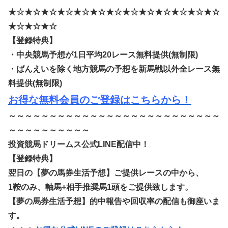
★☆★☆★☆★☆★☆★☆★☆★☆★☆★☆★☆★☆★☆
★☆★☆★☆
【登録特典】
・中央競馬予想が1日平均20レース無料提供(無制限)
・ばんえいを除く地方競馬の予想を新馬戦以外全レース無
料提供(無制限)
お得な無料会員のご登録はこちらから！
～～～～～～～～～～～～～～～～～～～～～～～～～～
～～～～～～～～～～
投資競馬ドリームス公式LINE配信中！
【登録特典】
翌日の【夢の馬券生活予想】ご提供レースの中から、
1鞍のみ、軸馬+相手推奨馬1頭をご提供致します。
【夢の馬券生活予想】的中報告や回収率の配信も御座いま
す。