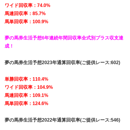
ワイド回収率：74.0%
馬連回収率：85.7%
馬単回収率：100.9%
夢の馬券生活予想6年連続年間回収率全式別プラス収支達
成！
夢の馬券生活予想2023年通算回収率(ご提供レース:602)
単勝回収率：110.4%
ワイド回収率：104.9%
馬連回収率：109.1%
馬単回収率：124.6%
夢の馬券生活予想2022年通算回収率(ご提供レース:546)