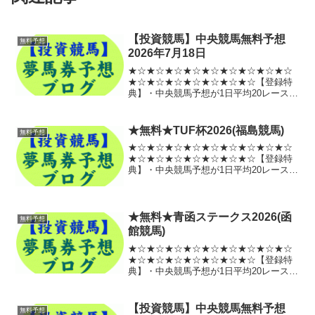
【投資競馬】中央競馬無料予想
無料予想
2026年7月18日
★☆★☆★☆★☆★☆★☆★☆★☆★☆
★☆★☆★☆★☆★☆★☆★☆【登録特
典】・中央競馬予想が1日平均20レース無
料提供(無制限)・ばんえいを除く地方競馬
の予想を新馬戦以外全レース無料提供(無
制限)・【夢の馬券生活予想】ご提供レー
★無料★TUF杯2026(福島競馬)
無料予想
スの中から、...
★☆★☆★☆★☆★☆★☆★☆★☆★☆
★☆★☆★☆★☆★☆★☆★☆【登録特
典】・中央競馬予想が1日平均20レース無
料提供(無制限)・ばんえいを除く地方競馬
の予想を新馬戦以外全レース無料提供(無
制限)・【夢の馬券生活予想】ご提供レー
スの中から、...
★無料★青函ステークス2026(函
無料予想
館競馬)
★☆★☆★☆★☆★☆★☆★☆★☆★☆
★☆★☆★☆★☆★☆★☆★☆【登録特
典】・中央競馬予想が1日平均20レース無
料提供(無制限)・ばんえいを除く地方競馬
の予想を新馬戦以外全レース無料提供(無
制限)・【夢の馬券生活予想】ご提供レー
【投資競馬】中央競馬無料予想
無料予想