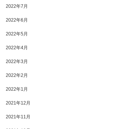
2022年7月
2022年6月
2022年5月
2022年4月
2022年3月
2022年2月
2022年1月
2021年12月
2021年11月