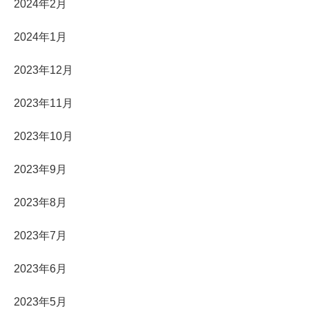
2024年2月
2024年1月
2023年12月
2023年11月
2023年10月
2023年9月
2023年8月
2023年7月
2023年6月
2023年5月