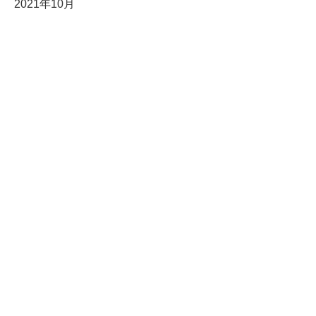
2021年10月