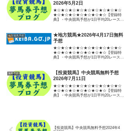
スの中から、...
2026年5月2日
★☆★☆★☆★☆★☆★☆★☆★☆★☆
★☆★☆★☆★☆★☆★☆★☆【登録特
典】・中央競馬予想が1日平均20レース無
料提供(無制限)・ばんえいを除く地方競馬
の予想を新馬戦以外全レース無料提供(無
制限)・【夢の馬券生活予想】ご提供レー
★地方競馬★2026年4月17日無料
地方競馬予想
スの中から、...
予想
★☆★☆★☆★☆★☆★☆★☆★☆★☆
★☆★☆★☆★☆★☆★☆★☆【登録特
典】・中央競馬予想が1日平均20レース無
料提供(無制限)・ばんえいを除く地方競馬
の予想を新馬戦以外全レース無料提供(無
制限)・【夢の馬券生活予想】ご提供レー
【投資競馬】中央競馬無料予想
無料予想
スの中から、...
2026年7月11日
★☆★☆★☆★☆★☆★☆★☆★☆★☆
★☆★☆★☆★☆★☆★☆★☆【登録特
典】・中央競馬予想が1日平均20レース無
料提供(無制限)・ばんえいを除く地方競馬
の予想を新馬戦以外全レース無料提供(無
制限)・【夢の馬券生活予想】ご提供レー
スの中から、...
【投資競馬】中央競馬無料予想2024年4