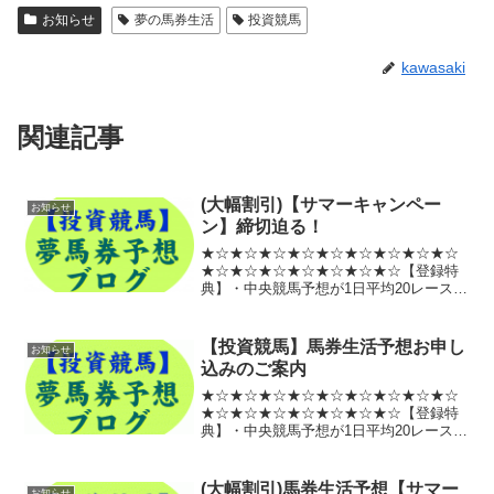
お知らせ
夢の馬券生活
投資競馬
kawasaki
関連記事
(大幅割引)【サマーキャンペー
お知らせ
ン】締切迫る！
★☆★☆★☆★☆★☆★☆★☆★☆★☆
★☆★☆★☆★☆★☆★☆★☆【登録特
典】・中央競馬予想が1日平均20レース無
料提供(無制限)・ばんえいを除く地方競馬
の予想を新馬戦以外全レース無料提供(無
制限)・【夢の馬券生活予想】ご提供レー
【投資競馬】馬券生活予想お申し
お知らせ
スの中から、...
込みのご案内
★☆★☆★☆★☆★☆★☆★☆★☆★☆
★☆★☆★☆★☆★☆★☆★☆【登録特
典】・中央競馬予想が1日平均20レース無
料提供(無制限)・ばんえいを除く地方競馬
の予想を新馬戦以外全レース無料提供(無
制限)・【夢の馬券生活予想】ご提供レー
(大幅割引)馬券生活予想【サマー
お知らせ