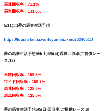
馬連回収率：71.1%
馬単回収率：131.6%
5/11(土)夢の馬券生活予想
https://toushi-keiba.work/yumebaken/20240511/
夢の馬券生活予想5/4(土)5/5(日)通算回収率(ご提供レー
ス:12)
単勝回収率：155.8%
ワイド回収率：159.7%
馬連回収率：128.5%
馬単回収率：135.0%
夢の馬券生活予想5/5(日)回収率(ご提供レース:6)