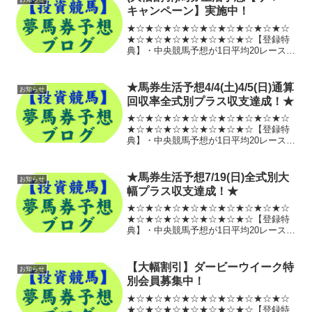
スの中から、...
キャンペーン】実施中！
★☆★☆★☆★☆★☆★☆★☆★☆★☆
★☆★☆★☆★☆★☆★☆★☆【登録特
典】・中央競馬予想が1日平均20レース無
料提供(無制限)・ばんえいを除く地方競馬
の予想を新馬戦以外全レース無料提供(無
制限)・【夢の馬券生活予想】ご提供レー
★馬券生活予想4/4(土)4/5(日)通算
お知らせ
スの中から、...
回収率全式別プラス収支達成！★
★☆★☆★☆★☆★☆★☆★☆★☆★☆
★☆★☆★☆★☆★☆★☆★☆【登録特
典】・中央競馬予想が1日平均20レース無
料提供(無制限)・ばんえいを除く地方競馬
の予想を新馬戦以外全レース無料提供(無
制限)・【夢の馬券生活予想】ご提供レー
★馬券生活予想7/19(日)全式別大
お知らせ
スの中から、...
幅プラス収支達成！★
★☆★☆★☆★☆★☆★☆★☆★☆★☆
★☆★☆★☆★☆★☆★☆★☆【登録特
典】・中央競馬予想が1日平均20レース無
料提供(無制限)・ばんえいを除く地方競馬
の予想を新馬戦以外全レース無料提供(無
制限)・【夢の馬券生活予想】ご提供レー
【大幅割引】ダービーウイーク特
お知らせ
スの中から、...
別会員募集中！
★☆★☆★☆★☆★☆★☆★☆★☆★☆
★☆★☆★☆★☆★☆★☆★☆【登録特