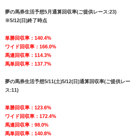
夢の馬券生活予想5月通算回収率(ご提供レース:23)
※5/12(日)終了時点
単勝回収率：140.4%
ワイド回収率：166.0%
馬連回収率：114.3%
馬単回収率：137.7%
夢の馬券生活予想5/11(土)5/12(日)通算回収率(ご提供レー
ス:11)
単勝回収率：123.6%
ワイド回収率：172.4%
馬連回収率：98.0%
馬単回収率：140.8%