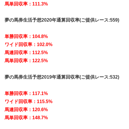
馬単回収率：111.3%
夢の馬券生活予想2020年通算回収率(ご提供レース:559)
単勝回収率：104.8%
ワイド回収率：102.0%
馬連回収率：112.5%
馬単回収率：122.5%
夢の馬券生活予想2019年通算回収率(ご提供レース:532)
単勝回収率：117.1%
ワイド回収率：115.5%
馬連回収率：120.6%
馬単回収率：148.7%