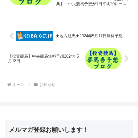
典】・中央競馬予想が1日平均20レース無
料提供(無制限)・ばんえいを除く地方競馬
の予想を新馬戦以外全レース無料提供(無
制限)・【夢の馬券生活予想】ご提供レー
スの中から、...
★地方競馬★2024年5月17日無料予想
【投資競馬】中央競馬無料予想2024年5
月18日
ホーム
お知らせ
メルマガ登録お願いします！