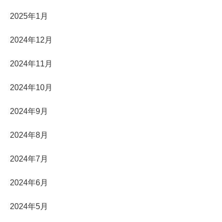
2025年1月
2024年12月
2024年11月
2024年10月
2024年9月
2024年8月
2024年7月
2024年6月
2024年5月