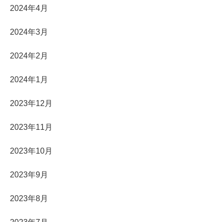
2024年4月
2024年3月
2024年2月
2024年1月
2023年12月
2023年11月
2023年10月
2023年9月
2023年8月