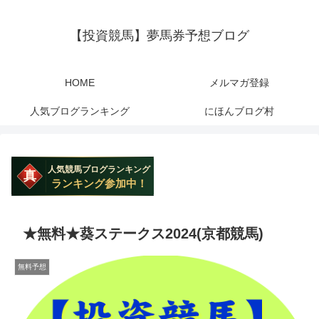
【投資競馬】夢馬券予想ブログ
HOME
メルマガ登録
人気ブログランキング
にほんブログ村
★無料★葵ステークス2024(京都競馬)
無料予想