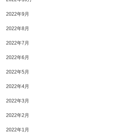
2022年9月
2022年8月
2022年7月
2022年6月
2022年5月
2022年4月
2022年3月
2022年2月
2022年1月