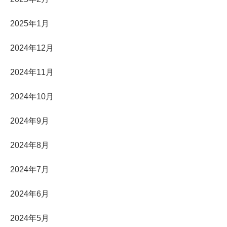
2025年1月
2024年12月
2024年11月
2024年10月
2024年9月
2024年8月
2024年7月
2024年6月
2024年5月