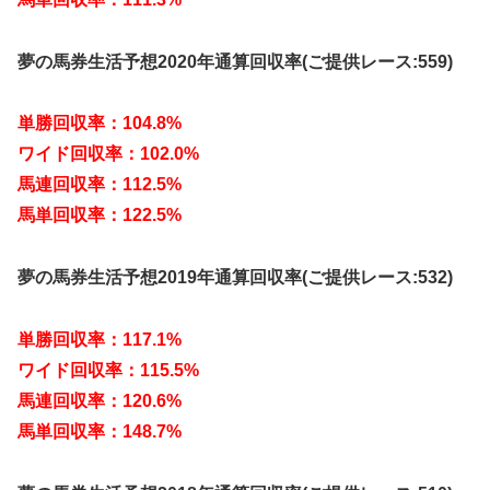
夢の馬券生活予想2020年通算回収率(ご提供レース:559)
単勝回収率：104.8%
ワイド回収率：102.0%
馬連回収率：112.5%
馬単回収率：122.5%
夢の馬券生活予想2019年通算回収率(ご提供レース:532)
単勝回収率：117.1%
ワイド回収率：115.5%
馬連回収率：120.6%
馬単回収率：148.7%