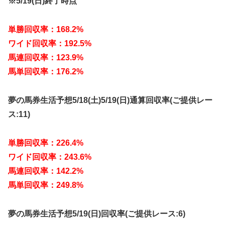
※5/19(日)終了時点
単勝回収率：168.2%
ワイド回収率：192.5%
馬連回収率：123.9%
馬単回収率：176.2%
夢の馬券生活予想5/18(土)5/19(日)通算回収率(ご提供レー
ス:11)
単勝回収率：226.4%
ワイド回収率：243.6%
馬連回収率：142.2%
馬単回収率：249.8%
夢の馬券生活予想5/19(日)回収率(ご提供レース:6)