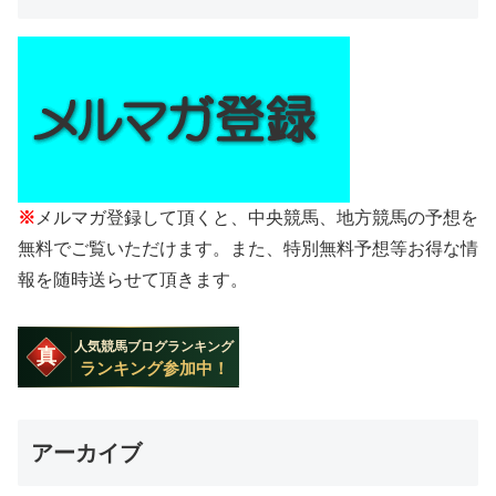
※
メルマガ登録して頂くと、中央競馬、地方競馬の予想を
無料でご覧いただけます。また、特別無料予想等お得な情
報を随時送らせて頂きます。
アーカイブ