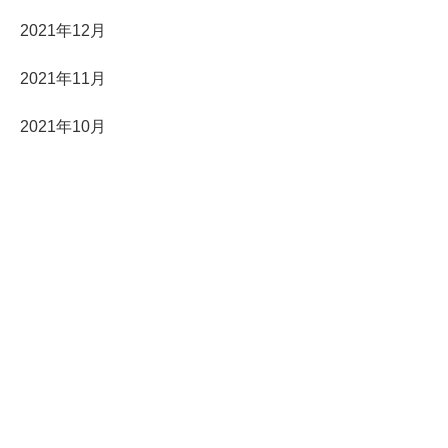
2021年12月
2021年11月
2021年10月