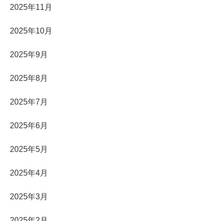
2025年11月
2025年10月
2025年9月
2025年8月
2025年7月
2025年6月
2025年5月
2025年4月
2025年3月
2025年2月