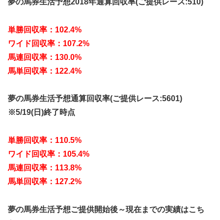
夢の馬券生活予想2018年通算回収率(ご提供レース:510)
単勝回収率：102.4%
ワイド回収率：107.2%
馬連回収率：130.0%
馬単回収率：122.4%
夢の馬券生活予想通算回収率(ご提供レース:5601)
※5/19(日)終了時点
単勝回収率：110.5%
ワイド回収率：105.4%
馬連回収率：113.8%
馬単回収率：127.2%
夢の馬券生活予想ご提供開始後～現在までの実績はこち