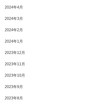
2024年4月
2024年3月
2024年2月
2024年1月
2023年12月
2023年11月
2023年10月
2023年9月
2023年8月