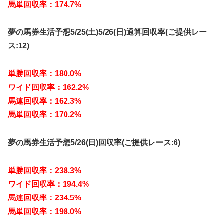
馬単回収率：174.7%
夢の馬券生活予想5/25(土)5/26(日)通算回収率(ご提供レー
ス:12)
単勝回収率：180.0%
ワイド回収率：162.2%
馬連回収率：162.3%
馬単回収率：170.2%
夢の馬券生活予想5/26(日)回収率(ご提供レース:6)
単勝回収率：238.3%
ワイド回収率：194.4%
馬連回収率：234.5%
馬単回収率：198.0%