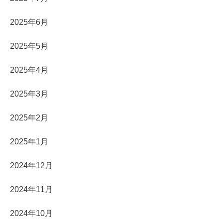
2025年6月
2025年5月
2025年4月
2025年3月
2025年2月
2025年1月
2024年12月
2024年11月
2024年10月