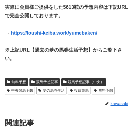
実際に会員様ご提供をした5613鞍の予想内容は下記URL
で完全公開しております。
→
https://toushi-keiba.work/yumebaken/
※上記URL【過去の夢の馬券生活予想】からご覧下さ
い。
無料予想
競馬予想記事
競馬予想記事（中央）
中央競馬予想
夢の馬券生活
投資競馬
無料予想
kawasaki
関連記事