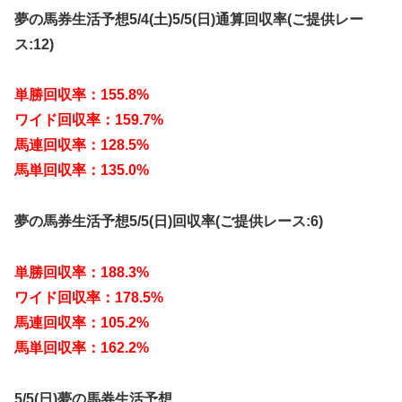
夢の馬券生活予想5/4(土)5/5(日)通算回収率(ご提供レー
ス:12)
単勝回収率：155.8%
ワイド回収率：159.7%
馬連回収率：128.5%
馬単回収率：135.0%
夢の馬券生活予想5/5(日)回収率(ご提供レース:6)
単勝回収率：188.3%
ワイド回収率：178.5%
馬連回収率：105.2%
馬単回収率：162.2%
5/5(日)夢の馬券生活予想