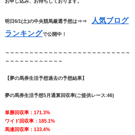
お申し込み、お待ちしております。
人気ブログ
明日6/1(土)の中央競馬厳選予想は⇒⇒
ランキング
で公開中！
～～～～～～～～～～～～～～～～～～～～～～～～～～
～～～～～～～～～～～～
【夢の馬券生活予想過去の予想結果】
夢の馬券生活予想5月通算回収率(ご提供レース:46)
単勝回収率：171.3%
ワイド回収率：185.1%
馬連回収率：133.4%