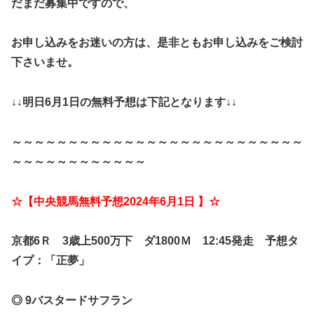
だまだ募集中ですので、
お申し込みをお迷いの方は、是非ともお申し込みをご検討
下さいませ。
↓↓明日6月1日の無料予想は下記となります↓↓
～～～～～～～～～～～～～～～～～～～～～～～～～～
～～～～～～～～～～～～
☆【中央競馬無料予想2024年6月1日 】☆
京都6Ｒ 3歳上500万下 ダ1800Ｍ 12:45発走 予想タ
イプ：「正夢」
◎ 9バスタードサフラン