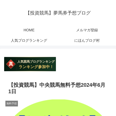
【投資競馬】夢馬券予想ブログ
HOME
メルマガ登録
人気ブログランキング
にほんブログ村
【投資競馬】中央競馬無料予想2024年6月
1日
無料予想