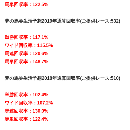
馬単回収率：122.5%
夢の馬券生活予想2019年通算回収率(ご提供レース:532)
単勝回収率：117.1%
ワイド回収率：115.5%
馬連回収率：120.6%
馬単回収率：148.7%
夢の馬券生活予想2018年通算回収率(ご提供レース:510)
単勝回収率：102.4%
ワイド回収率：107.2%
馬連回収率：130.0%
馬単回収率：122.4%