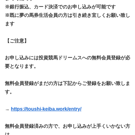
※銀行振込、カード決済でのお申し込みが可能です
※既に夢の馬券生活会員の方は引き続き宜しくお願い致し
ます
【ご注意】
お申し込みには投資競馬ドリームスへの無料会員登録が必
要となります。
無料会員登録がまだの方は下記からご登録をお願い致しま
す。
→
https://toushi-keiba.work/entry/
無料会員登録済みの方で、お申し込みが上手くいかない方
は、