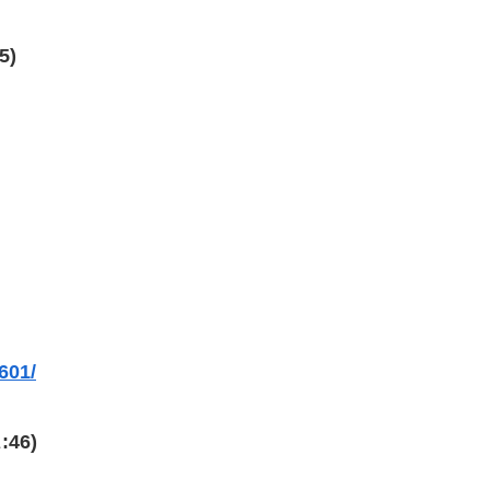
5)
601/
46)