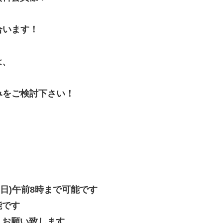
合います！
は、
込みをご検討下さい！
2(日)午前8時まで可能です
能です
くお願い致します