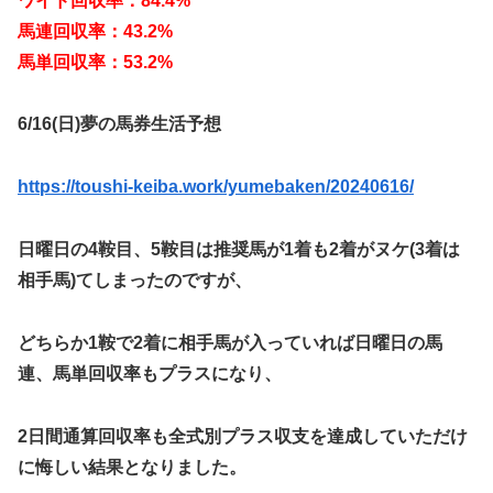
ワイド回収率：84.4%
馬連回収率：43.2%
馬単回収率：53.2%
6/16(日)夢の馬券生活予想
https://toushi-keiba.work/yumebaken/20240616/
日曜日の4鞍目、5鞍目は推奨馬が1着も2着がヌケ(3着は
相手馬)てしまったのですが、
どちらか1鞍で2着に相手馬が入っていれば日曜日の馬
連、馬単回収率もプラスになり、
2日間通算回収率も全式別プラス収支を達成していただけ
に悔しい結果となりました。