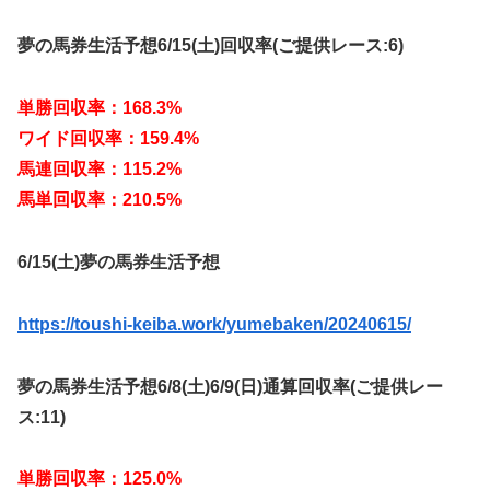
夢の馬券生活予想6/15(土)回収率(ご提供レース:6)
単勝回収率：168.3%
ワイド回収率：159.4%
馬連回収率：115.2%
馬単回収率：210.5%
6/15(土)夢の馬券生活予想
https://toushi-keiba.work/yumebaken/20240615/
夢の馬券生活予想6/8(土)6/9(日)通算回収率(ご提供レー
ス:11)
単勝回収率：125.0%