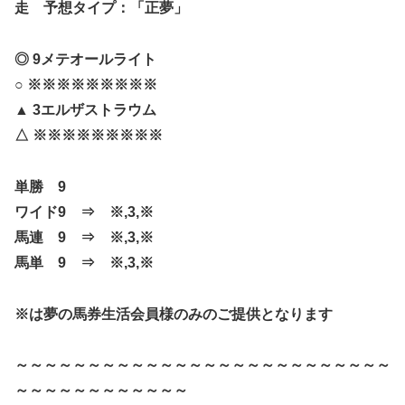
走 予想タイプ：「正夢」
◎ 9メテオールライト
○ ※※※※※※※※※
▲ 3エルザストラウム
△ ※※※※※※※※※
単勝 9
ワイド9 ⇒ ※,3,※
馬連 9 ⇒ ※,3,※
馬単 9 ⇒ ※,3,※
※は夢の馬券生活会員様のみのご提供となります
～～～～～～～～～～～～～～～～～～～～～～～～～～
～～～～～～～～～～～～