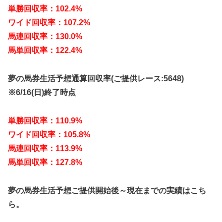
単勝回収率：102.4%
ワイド回収率：107.2%
馬連回収率：130.0%
馬単回収率：122.4%
夢の馬券生活予想通算回収率(ご提供レース:5648)
※6/16(日)終了時点
単勝回収率：110.9%
ワイド回収率：105.8%
馬連回収率：113.9%
馬単回収率：127.8%
夢の馬券生活予想ご提供開始後～現在までの実績はこち
ら。