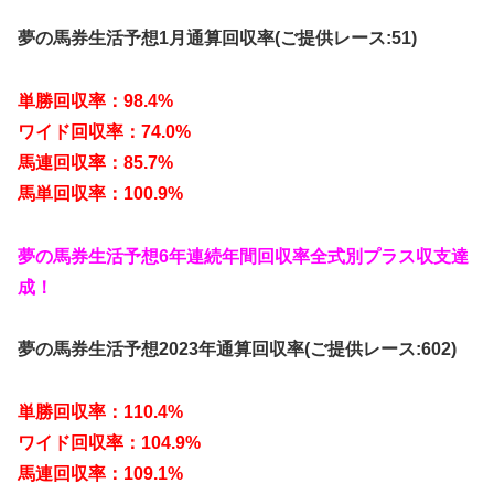
夢の馬券生活予想1月通算回収率(ご提供レース:51)
単勝回収率：98.4%
ワイド回収率：74.0%
馬連回収率：85.7%
馬単回収率：100.9%
夢の馬券生活予想6年連続年間回収率全式別プラス収支達
成！
夢の馬券生活予想2023年通算回収率(ご提供レース:602)
単勝回収率：110.4%
ワイド回収率：104.9%
馬連回収率：109.1%