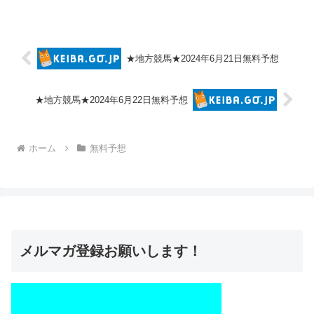
の予想を新馬戦以外全レース無料提供(無
制限)・【夢の馬券生活予想】ご提供レー
スの中から、...
★地方競馬★2024年6月21日無料予想
★地方競馬★2024年6月22日無料予想
ホーム
無料予想
メルマガ登録お願いします！