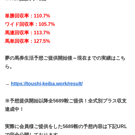
単勝回収率：110.7%
ワイド回収率：105.7%
馬連回収率：113.7%
馬単回収率：127.5%
夢の馬券生活予想ご提供開始後～現在までの実績はこち
ら。
→
https://toushi-keiba.work/result/
※予想提供開始以降全5689鞍ご提供！全式別プラス収支
達成中！
実際に会員様ご提供をした5689鞍の予想内容は下記URL
で完全公開しております。