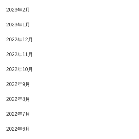
2023年2月
2023年1月
2022年12月
2022年11月
2022年10月
2022年9月
2022年8月
2022年7月
2022年6月