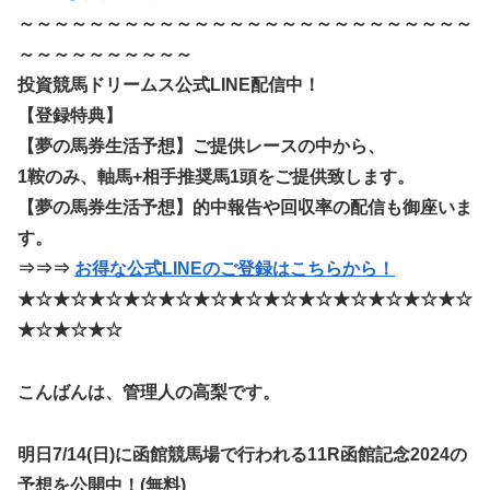
～～～～～～～～～～～～～～～～～～～～～～～～～～
～～～～～～～～～～
投資競馬ドリームス公式LINE配信中！
【登録特典】
【夢の馬券生活予想】ご提供レースの中から、
1鞍のみ、軸馬+相手推奨馬1頭をご提供致します。
【夢の馬券生活予想】的中報告や回収率の配信も御座いま
す。
⇒⇒⇒
お得な公式LINEのご登録はこちらから！
★☆★☆★☆★☆★☆★☆★☆★☆★☆★☆★☆★☆★☆
★☆★☆★☆
こんばんは、管理人の高梨です。
明日7/14(日)に函館競馬場で行われる11R函館記念2024の
予想を公開中！(無料)