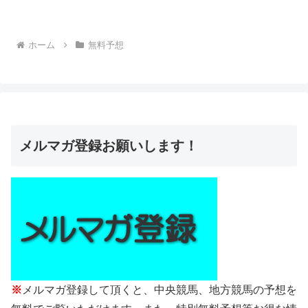
ホーム
無料予想
メルマガ登録お願いします！
※
メルマガ登録して頂くと、中央競馬、地方競馬の予想を