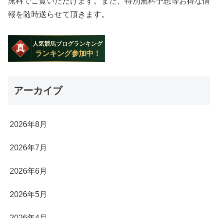
無料でご覧いただけます。また、特別無料予想等お得な情
報を随時送らせて頂きます。
アーカイブ
2026年8月
2026年7月
2026年6月
2026年5月
2026年4月