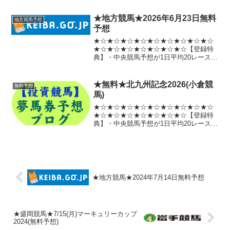
の予想を新馬戦以外全レース無料提供(無
制限)・【夢の馬券生活予想】ご提供レー
★地方競馬★2026年6月23日無料
地方競馬予想
スの中から、...
予想
★☆★☆★☆★☆★☆★☆★☆★☆★☆
★☆★☆★☆★☆★☆★☆★☆【登録特
典】・中央競馬予想が1日平均20レース無
料提供(無制限)・ばんえいを除く地方競馬
の予想を新馬戦以外全レース無料提供(無
制限)・【夢の馬券生活予想】ご提供レー
★無料★北九州記念2026(小倉競
無料予想
スの中から、...
馬)
★☆★☆★☆★☆★☆★☆★☆★☆★☆
★☆★☆★☆★☆★☆★☆★☆【登録特
典】・中央競馬予想が1日平均20レース無
料提供(無制限)・ばんえいを除く地方競馬
の予想を新馬戦以外全レース無料提供(無
制限)・【夢の馬券生活予想】ご提供レー
スの中から、...
★地方競馬★2024年7月14日無料予想
★盛岡競馬★7/15(月)マーキュリーカップ
2024(無料予想)