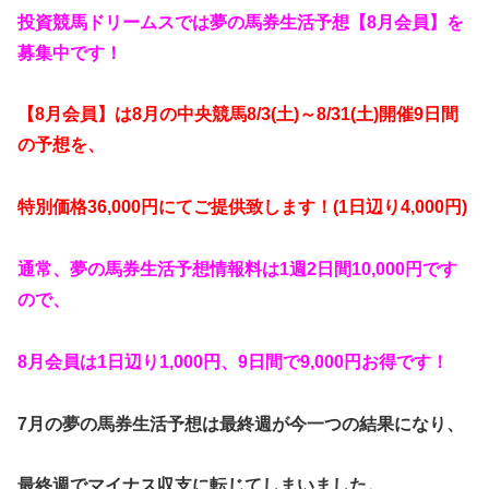
投資競馬ドリームスでは夢の馬券生活予想【8月会員】を
募集中です！
【8月会員】は8月の中央競馬8/3(土)～8/31(土)開催9日間
の予想を、
特別価格36,000円にてご提供致します！(1日辺り4,000円)
通常、夢の馬券生活予想情報料は1週2日間10,000円です
ので、
8月会員は1日辺り1,000円、9日間で9,000円お得です！
7月の夢の馬券生活予想は最終週が今一つの結果になり、
最終週でマイナス収支に転じてしまいました。