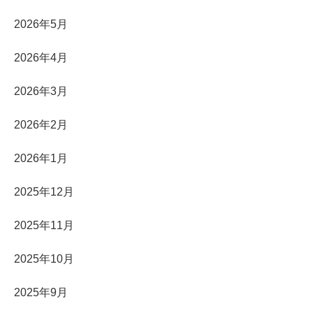
2026年5月
2026年4月
2026年3月
2026年2月
2026年1月
2025年12月
2025年11月
2025年10月
2025年9月