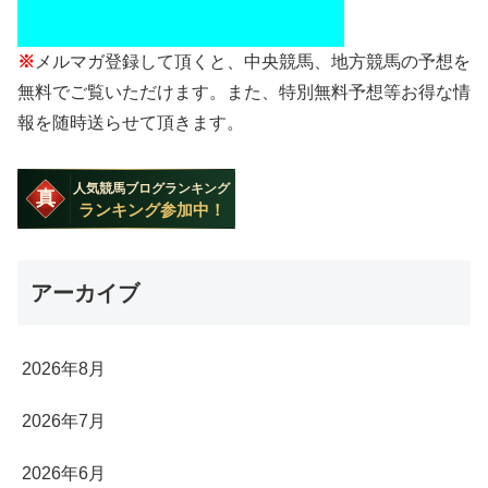
※
メルマガ登録して頂くと、中央競馬、地方競馬の予想を
無料でご覧いただけます。また、特別無料予想等お得な情
報を随時送らせて頂きます。
アーカイブ
2026年8月
2026年7月
2026年6月