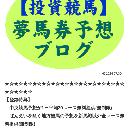
2024.07.30
★☆★☆★☆★☆★☆★☆★☆★☆★☆★☆★☆★☆★☆
★☆★☆★☆
【登録特典】
・中央競馬予想が1日平均20レース無料提供(無制限)
・ばんえいを除く地方競馬の予想を新馬戦以外全レース無
料提供(無制限)