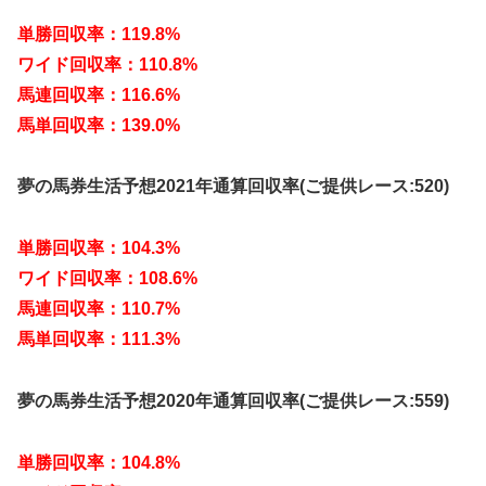
単勝回収率：119.8%
ワイド回収率：110.8%
馬連回収率：116.6%
馬単回収率：139.0%
夢の馬券生活予想2021年通算回収率(ご提供レース:520)
単勝回収率：104.3%
ワイド回収率：108.6%
馬連回収率：110.7%
馬単回収率：111.3%
夢の馬券生活予想2020年通算回収率(ご提供レース:559)
単勝回収率：104.8%