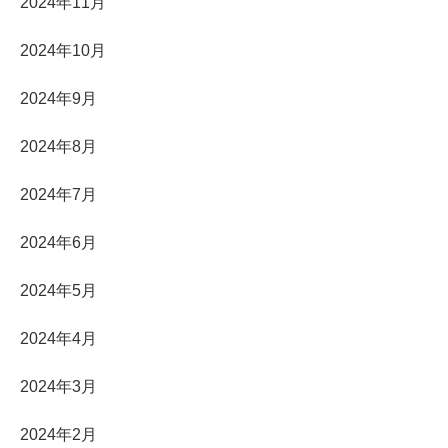
2024年11月
2024年10月
2024年9月
2024年8月
2024年7月
2024年6月
2024年5月
2024年4月
2024年3月
2024年2月