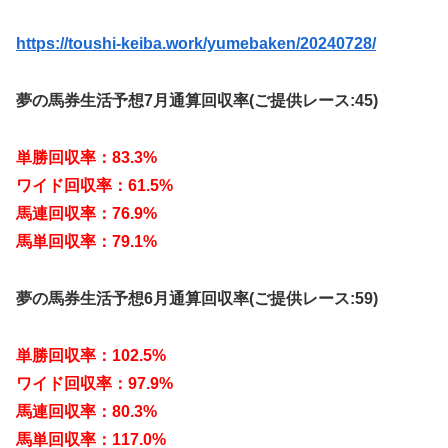
https://toushi-keiba.work/yumebaken/20240728/
夢の馬券生活予想7月通算回収率(ご提供レース:45)
単勝回収率：83.3%
ワイド回収率：61.5%
馬連回収率：76.9%
馬単回収率：79.1%
夢の馬券生活予想6月通算回収率(ご提供レース:59)
単勝回収率：102.5%
ワイド回収率：97.9%
馬連回収率：80.3%
馬単回収率：117.0%