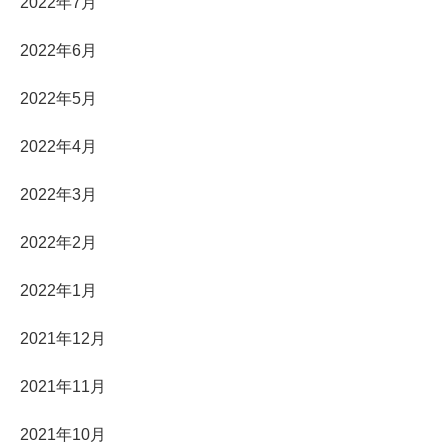
2022年7月
2022年6月
2022年5月
2022年4月
2022年3月
2022年2月
2022年1月
2021年12月
2021年11月
2021年10月